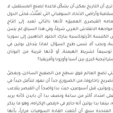
 ترى أن التاريخ يمكن أن يشكّل قاعدة لصنع المستقبل، لا
لافية وأراضي الاتحاد السوفياتي التي تفتَّتَتْ، فحتى الدول
مامه القيصري العميق» لأنها بالتالي تعيد إلى التاج
مواجهة الانفلاش الغربي شرقاً، وفي هذا السياق لم ينسَ
 الكنيسة الأرثوذكسية يبارك الجنود الذاهبين إلى سوريا
ويجب ألا ننسى طرح السؤال: لماذا يتدخل بوتين في
وسيعاً لشريط الهيمنة، أو لأنها قريبة من اليونان
راتيجية كبرى بين آسيا وأوروبا وأفريقيا؟
يا التي تضع العالم فوق سطح من الصفيح الساخن، وبغضّ
ريح زاخاروفا، من الضروري جداً أن نعود لنتأمل جيداً في
ن وبوتين، قبل أسبوعين، حيث بدا واضحاً أن القيصر يتلاعب
لى امتداد أكثر من ساعة ونصف بدا أن بايدن كأنه يريد
بينما بدا بوتين أنه حازم في «رفض الإكراه»، وهو ما يذكر
 المتحدة سبق أن أبلغت القادة السوفيات مراراً، بأنها