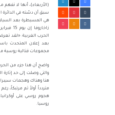
بينتيريست
سبق أن دسّته في الدائرة ا
‫Pocket
Odnoklassniki
هي المسيطرة بعد السياق 
الحرب الغربية: «لقد تعرضو
بعد إعلان المتحدث باس
مجموعات قتالية روسية من 
واضح أن هذا جزء من الحر
والتي وصلت إلى حد إثارة ا
هنا وهناك وهجمات سيبران
متردداً أولاً ثم مرتبكاً، 
هجوم روسي على أوكرانيا،
روسيا.