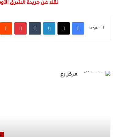
نقلا عن جريدة الشرق الأ
فيسبوك
‫X
لينكدإن
بينتيريس
شاركها
مركز رع
أق
و