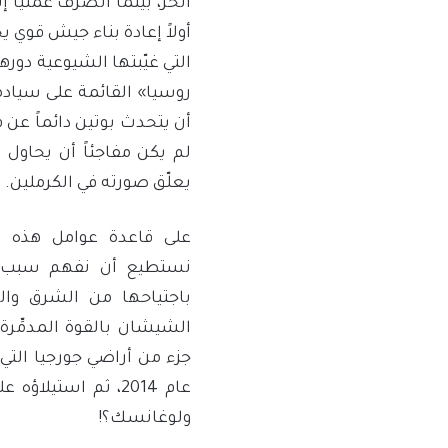
الحر، بينما انصرف عملياً إ
أولاً إعادة بناء جيش قوي ي
التي غيّبتها الشيوعية دوره
أن يتحدث بوتين دائماً عن
لم يكن مفاجئاً أن يحاول
يعلّق صورته في الكرملين.
على قاعدة عوامل هذه ال
نستطيع أن نفهم سبب ح
باجتياحها من الشرق وا
الشيشان بالقوة المدمِّرة،
جزء من أراضي جورجيا التي 
عام 2014، ثم استي
ولوغانسك؟!