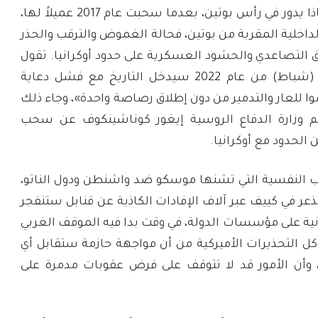
(الأربعاء)، أنها لا تفهم ماذا يدور في رأس بوتين، بعدما سحبت عام 2017 عميلاً لها،
لداخلية المقربة من بوتين، فحالة الغموض والترقب والحذر
التصاعدي والحشود العسكرية على حدود أوكرانيا. تقول
زاخاروفا إن يوم 15 فبراير (شباط) من عام 2022 سيدخل التاريخ مع فشل دعاية
ا للعار والتدمير من دون إطلاق رصاصة واحدة»، وجاء ذلك
م وزارة الدفاع الروسية إيغور كوناشينكوف عن سحب
الحدود مع أوكرانيا.
ب النفسية التي تشنها موسكو ضد واشنطن ودول الناتو،
لذعر في كييف عبر آلاف الإفادات الكاذبة عن قنابل ستنفجر
ية على مؤسسات الدولة، في وقت بدا فيه الموقف الغربي
رغم كل التحذيرات الأميركية من أن مواجهة حازمة ستقابل أي
 وأن الأمور قد لا تتوقف على فرض عقوبات مدمرة على