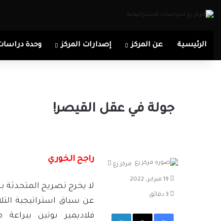
الرئيسية
عن المركز
إصدارات المركز
وحدة دراسات
جولة في عقل القيصر!
راجح الخوري
أرسل
مركز رع
بريدا
19 فبراير، 2022
إلكترونيا
لا يخرج تصريح المتحدثة باس
3 دقائق
عن سياق استراتيجية التلا
فيسبوك
‫X
لينكدإن
فلاديمير بوتين ببراعة