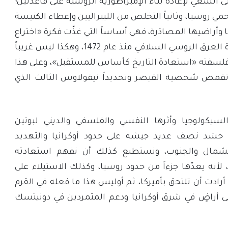
لى السعي لإعادة بناء الإمبراطورية الروسية على قاعدتين؛
حمي روسيا، وثانياً التخلص من الليبراليين وإعطاء الكنيسة
ا وأراضيها المصادَرة، فهي أساساً التي غذّت فكرة «اختراع
روسيا» القائمة على سيادة العرق الروسي السلافي منذ عام 1472، وهكذا ليس غريباً
 فلسفته «استعادة التاريخ كأساس للمستقبل»، وعلى هذا
 تقمص شخصية القيصر وتحديداً نيقولاوس الثالث الذي
سيكولوجيا وأثرها النفسي والفلسفي والديني لبوتين
شد نصف عديد جيشه على حدود أوكرانيا والتهديد
لشمال والجنوب، ونستطيع كذلك أن نفهم استعادته
 لأنه يعدّها جزءاً من حدود روسيا، وكذلك الاستيلاء على
أرادت أن تلتحق بأميركا، ثم أوليس هذا ما فعله في القرم
لاؤه على أراضٍ في شرق أوكرانيا ودعم المتمردين في دونيتسك