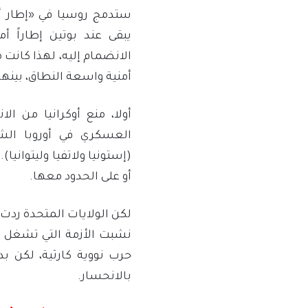
ستدمج روسيا في «إطار أمن
يبقى عند بوتين إطاراً أم
الانضمام إليه، لهذا كانت
أمنية واسعة النطاق، بينها
أولا، منع أوكرانيا من الا
العسكري في أوروبا الش
(إستونيا ولاتفيا وليتوانيا)
أو على الحدود معها.
لكن الولايات المتحدة ردت ه
نشبت الأزمة التي تشغل ال
حرب نووية كارثية، لكن بد
بالانحسار.