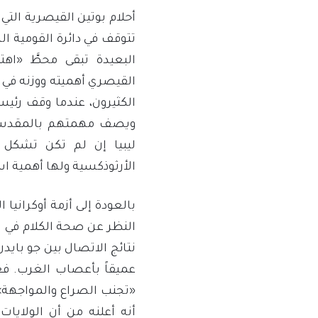
أحلام بوتين القيصرية التي
تتوقف في دائرة القومية الس
البعيدة تبقى محطَّ «اهت
القيصري أهميته ووزنه في 
الكثيرون، عندما وقف رئيس
ويصف مهمتهم بالمقدسة، 
ليبيا إن لم تكن تشكل ت
الأرثوذكسية ولها أهمية است
بالعودة إلى أزمة أوكران
النظر عن صحة الكلام في تص
نتائج الاتصال بين جو بايد
عميقاً بأعصاب الغرب. فع
«تجنب الصراع والمواجهة»، 
أنه أعلنه من أن الولايات