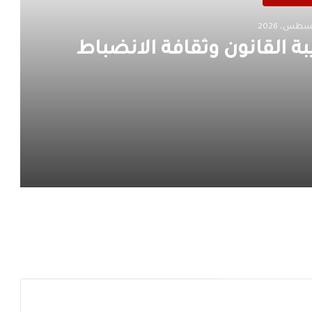
ة القانون وثقافة الانضباط
نضباط
دم الانجرار نحو الفخ الإجرامي