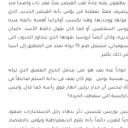
ا يطلقون عليه عادةً لقب القيصر عبثاً، فقد بات واضحاً منذ
تصرف فعلاً بعقلية مَن يؤمن بأنه القيصر الجديد، الذي
وتها ووحدتها، وهنا تكتسب أوكرانيا أهمية بالغة عنده
روس السلافيين، أو كما كان يقول حافظ الأسد: «لبنان
»، وكان أيضاً لروسيا نفوذها الذي يتجاوز الحدود، التي
توسعت في زمن الاتحاد السوفياتي، لتشمل ضم 15 دولة تمتد من البلطيق إلى آسيا
 ذلك بكثير.
واباً عنه بعد هو: متى يندمل الجرح العميق الذي تركه
في نفسية بوتين.. يوم كان يقف في بداية السلم ضابطاً في
ة ليحس أن جدار برلين انهار فوق رأسه كما قال، وليس
ماركسية التي سقطت كخردة؟
يس بوريس يلتسين، دبّر بدهاء رجل الاستخبارات صعود
 للغرب دائماً بأنه يلتزم الديمقراطية ويؤمن بالاقتصاد