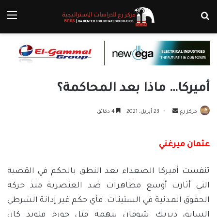
بحث عن
الق
أميركا… ماذا بعد المحاكمة؟
أرسل
مركز رع
23 أبريل، 2021
4 دقائق
بريدا
إلكترونيا
عثمان ميرغني
تنفست أميركا الصعداء بعد النطق بالحكم في القضية
التي أثارت أوسع مظاهرات ضد العنصرية منذ حركة
الحقوق المدنية في الستينات. فأي حكم غير إدانة الشرطي
السابق ديريك شوفان بتهمة قتل جورج فلويد كان