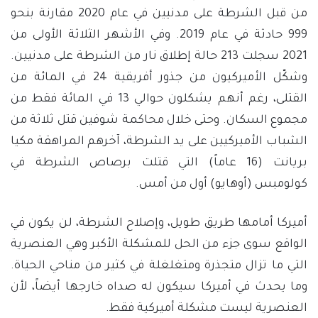
من قبل الشرطة على مدنيين في عام 2020 مقارنة بنحو
999 حادثة في عام 2019. وفي الأشهر الثلاثة الأولى من
2021 سجلت 213 حالة إطلاق نار من الشرطة على مدنيين.
وشكّل الأميركيون من جذور أفريقية 24 في المائة من
القتلى، رغم أنهم يشكلون حوالي 13 في المائة فقط من
مجموع السكان. وحتى خلال محاكمة شوفين قتل ثلاثة من
الشباب الأميركيين على يد الشرطة، آخرهم المراهقة مكيا
بريانت (16 عاماً) التي قتلت برصاص الشرطة في
كولومبس (أوهايو) أول من أمس.
أميركا أمامها طريق طويل، وإصلاح الشرطة، لن يكون في
الواقع سوى جزء من الحل للمشكلة الأكبر وهي العنصرية
التي ما تزال متجذرة ومتغلغلة في كثير من مناحي الحياة.
وما يحدث في أميركا سيكون له صداه خارجها أيضاً، لأن
العنصرية ليست مشكلة أميركية فقط.