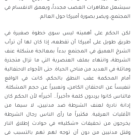
سيشعل مظاهرات الغضب مجدداً، ويعمق الانقسام في
المجتمع، ويضر بصورة أميركا حول العالم.
لكن الحكم على أهميته ليس سوى خطوة صغيرة في
طريق طويل على أميركا أن تقطعه، إذا كان لها أن ترأب
الشرخ العميق في المجتمع بدءاً بمعالجة مشكلة عنف
الشرطة، وانتهاء بملف العنصرية التي ما تزال متجذرة
وماثلة في العديد من مناحي الحياة. حتى الأجواء الاحتفالية
أمام المحكمة عقب النطق بالحكم، كانت في الواقع
تنفيساً عن الاحتقان الكامن، وتعبيراً عن حجم المشكلة.
فالناس كانوا يرددون كلمة «أخيراً… أخيراً» لأن الحكم كان
إدانة نادرة لعنف الشرطة ضد مدنيين، لا سيما من
الأقليات العرقية. فكثيراً ما رأى الناس رجال الشرطة
يخرجون من تحقيقات «شكلية» في حوادث إطلاق النار
وقتل مدنيين من دون أن توجه لهم تهم بالتسبب في