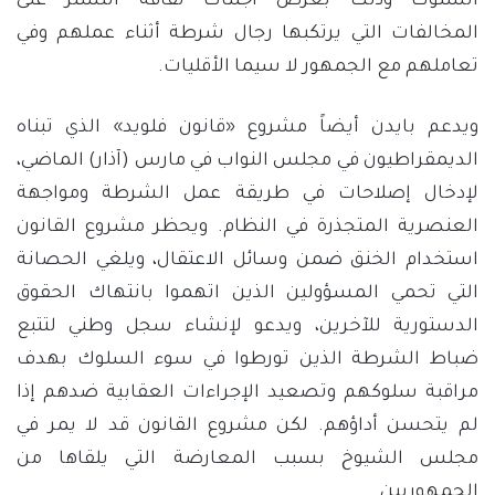
السلوك وذلك بغرض اجتثاث ثقافة التستر على
المخالفات التي يرتكبها رجال شرطة أثناء عملهم وفي
تعاملهم مع الجمهور لا سيما الأقليات.
ويدعم بايدن أيضاً مشروع «قانون فلويد» الذي تبناه
الديمقراطيون في مجلس النواب في مارس (آذار) الماضي،
لإدخال إصلاحات في طريقة عمل الشرطة ومواجهة
العنصرية المتجذرة في النظام. ويحظر مشروع القانون
استخدام الخنق ضمن وسائل الاعتقال، ويلغي الحصانة
التي تحمي المسؤولين الذين اتهموا بانتهاك الحقوق
الدستورية للآخرين، ويدعو لإنشاء سجل وطني لتتبع
ضباط الشرطة الذين تورطوا في سوء السلوك بهدف
مراقبة سلوكهم وتصعيد الإجراءات العقابية ضدهم إذا
لم يتحسن أداؤهم. لكن مشروع القانون قد لا يمر في
مجلس الشيوخ بسبب المعارضة التي يلقاها من
الجمهوريين.