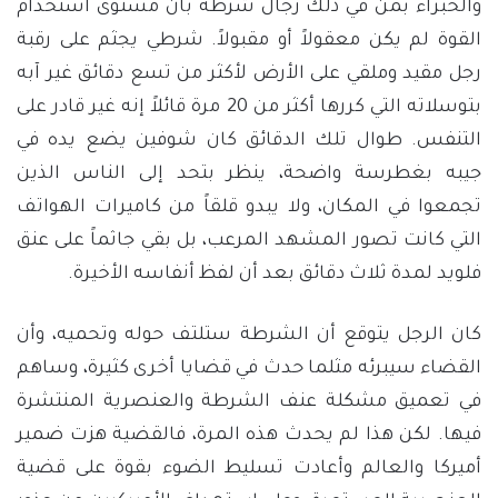
والخبراء بمن في ذلك رجال شرطة بأن مستوى استخدام
القوة لم يكن معقولاً أو مقبولاً. شرطي يجثم على رقبة
رجل مقيد وملقي على الأرض لأكثر من تسع دقائق غير آبه
بتوسلاته التي كررها أكثر من 20 مرة قائلاً إنه غير قادر على
التنفس. طوال تلك الدقائق كان شوفين يضع يده في
جيبه بغطرسة واضحة، ينظر بتحد إلى الناس الذين
تجمعوا في المكان، ولا يبدو قلقاً من كاميرات الهواتف
التي كانت تصور المشهد المرعب، بل بقي جاثماً على عنق
فلويد لمدة ثلاث دقائق بعد أن لفظ أنفاسه الأخيرة.
كان الرجل يتوقع أن الشرطة ستلتف حوله وتحميه، وأن
القضاء سيبرئه مثلما حدث في قضايا أخرى كثيرة، وساهم
في تعميق مشكلة عنف الشرطة والعنصرية المنتشرة
فيها. لكن هذا لم يحدث هذه المرة، فالقضية هزت ضمير
أميركا والعالم وأعادت تسليط الضوء بقوة على قضية