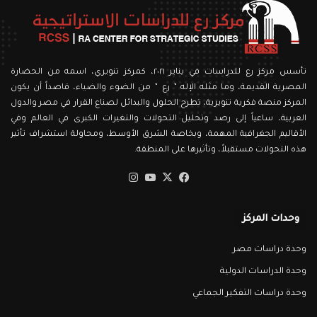
تأسس مركز رع للدراسات في يناير ٢٠٢١، كمركز تنويري، اسمه من الحضارة
المصرية القديمة، وما مثله الإله ” رع ” من الضوء والضياء، قاصداً أن يكون
المركز منصة فكرية تنويرية، تطرح الحلول والبدائل لصناع القرار في مصر والدول
العربية، ساعياً إلى رصد وتحليل التحولات والتغيرات الكبرى في العالم وفي
الأقاليم الجغرافية المهمة، وبخاصة الشرق الأوسط، ومحاولة استشراف تأثير
هذه التحولات مستقبلاً، وتأثيرها على المنطقة.
‫X
فيسبوك
‫YouTube
انستقرام
وحدات المركز
وحدة دراسات مصر
وحدة الدراسات الدولية
وحدة دراسات التفكير الجماعي