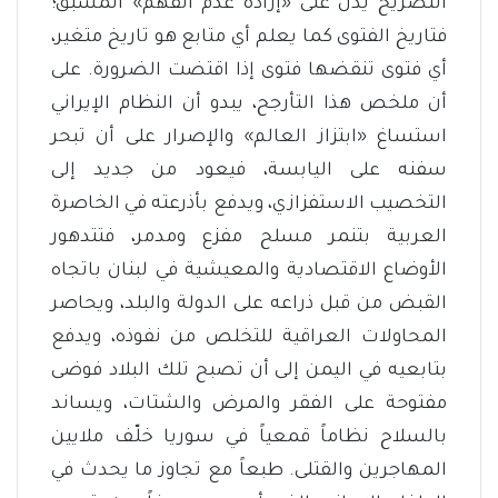
التصريح يدل على «إرادة عدم الفهم» المسبق؛
فتاريخ الفتوى كما يعلم أي متابع هو تاريخ متغير،
أي فتوى تنقضها فتوى إذا اقتضت الضرورة. على
أن ملخص هذا التأرجح، يبدو أن النظام الإيراني
استساغ «ابتزاز العالم» والإصرار على أن تبحر
سفنه على اليابسة، فيعود من جديد إلى
التخصيب الاستفزازي، ويدفع بأذرعته في الخاصرة
العربية بتنمر مسلح مفزع ومدمر، فتتدهور
الأوضاع الاقتصادية والمعيشية في لبنان باتجاه
القبض من قبل ذراعه على الدولة والبلد، ويحاصر
المحاولات العراقية للتخلص من نفوذه، ويدفع
بتابعيه في اليمن إلى أن تصبح تلك البلاد فوضى
مفتوحة على الفقر والمرض والشتات، ويساند
بالسلاح نظاماً قمعياً في سوريا خلّف ملايين
المهاجرين والقتلى. طبعاً مع تجاوز ما يحدث في