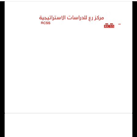
تأسس مركز رع للدراسات في يناير ٢٠٢١، كمركز تنويري، اسمه من
الحضارة المصرية القديمة، وما مثله الإله ” رع ” من الضوء
والضياء، قاصداً أن يكون المركز منصة فكرية تنويرية، تطرح الحلول
والبدائل لصناع القرار في مصر والدول العربية، ساعياً إلى رصد
وتحليل التحولات والتغيرات الكبرى في العالم وفي الأقاليم الجغرافية
المهمة، وبخاصة الشرق الأوسط، ومحاولة استشراف تأثير هذه
التحولات مستقبلاً، وتأثيرها على المنطقة.
فيسبوك
‫X
‫YouTube
انستقرام
وحدات المركز
وحدة دراسات مصر