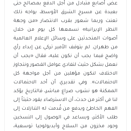
عض أصابع متبادل من أجل الدفع بمصالح حتى
بعيدة عن مسرح الشرق الأوسط، يواجه ذلك
تعنت وربما شعور بقرب الانتصار «من وجهة
النظر الإيرانية» نسمعها كل يوم من خلال
أصوات المتحدثين على وسائل الإعلام العالمية
من طهران. لم يتوقف الأمير تركي عن إبداء رأي
واضح فيما يجب أن نكون عليه، فقال «يجب أن
نعمل بشكل حثيث لتفادي عوامل القصور ونتجاوز
الاختلاف لنكون مؤهلين من أجل مواجهة كل
الاحتمالات». وفي تقديري أن أحد الاحتمالات
الممكنة هو نشوب صراع مباشر، فالتاريخ يؤكد
لنا في أكثر من حدث، أن الاسترضاء يقود حثيثاً إلى
الفهم الخاطئ ويدفع من قُدمت له التنازلات إلى
طلب الأكثر، ويساعد في الوصول إلى التسخين
وجود مخزون من السلاح وآيديولوجيا توسعية،