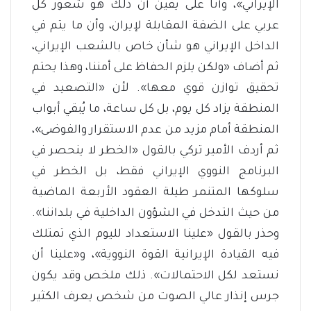
الإيراني»، وأنا على يقين أن ذلك هو شعور كل
عربي على الضفة المقابلة لإيران، وأن ما يتم في
الداخل الإيراني هو شأن خاص بالشعب الإيراني،
ثم أضاف «ولكن يلزم الحفاظ على أمننا، وهذا يحتم
تحقيق توازن قوي معها». لأن «التصعيد في
المنطقة يزاد كل يوم، بل كل ساعة، ما يُبقي أبواب
المنطقة أمام مزيد من عدم الاستقرار والفوضى»،
ثم أردف الأمير تركي بالقول «الخطر لا ينحصر في
البرنامج النووي الإيراني فقط، بل الخطر في
سلوكها المتنمر طيلة العقود الأربعة الماضية
من حيث التدخل في الشؤون الداخلية في بلداننا».
وحذر بالقول «علينا الاستعداد لليوم الذي تمتلك
فيه القيادة الإيرانية القوة النووية»، و«علينا أن
نستعد لكل الاحتمالات». ذلك ملخص وقد يكون
جرس إنذار عالي الصوت من شخص يعرف الكثير