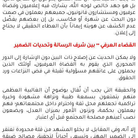
بل هو جهد خالص لوجه الله، يشارك فيه إعلاميون وقضاة
عرفيون ومستشارون قانونيون، جميعهم يعملون في صمت
دون البحث عن شهرة أو مكاسب، بل إن بعضهم يفضّل
عدم الكشف عن هويته إيماناً بأن العطاء الحقيقي لا يحتاج
إلى إعلان.
القضاء العرفي •• بين شرف الرسالة وتحديات الضمير
ولا يمكن الحديث عن إصلاح ذات البين دون الإشارة إلى الدور
المحوري الذي يقوم به القضاة العرفيون، أولئك الذين
يحملون على عاتقهم مسؤولية ثقيلة في فض النزاعات ورد
الحقوق.
والحقيقة التي يجب أن تُقال بوضوح أن الغالبية العظمى
منهم يتمتعون بسمعة طيبة ونزاهة مشهودة وخبرة
تراكمية تجعلهم محل ثقة واحترام داخل مجتمعاتهم؛ فهم
يعملون بحكمة، ويزنون الأمور بميزان العدل، ويضعون
نصب أعينهم مصلحة المجتمع قبل أي اعتبار.
إلا أنه، وفي المقابل، لا يخلو المشهد من قلة محدودة تفتقر
إلى الضمير المهني وتسعى أحياناً لتحقيق مصالح ضيقة