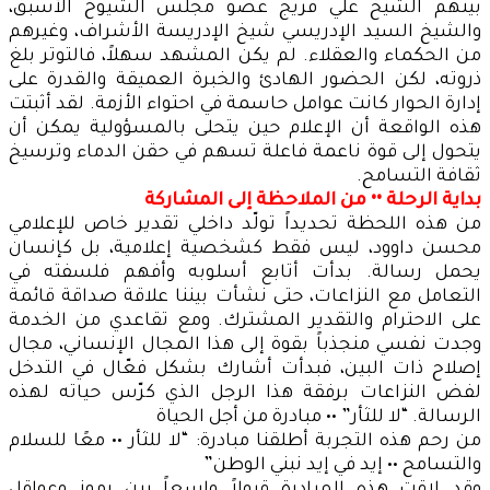
بينهم الشيخ علي فريج عضو مجلس الشيوخ الأسبق،
والشيخ السيد الإدريسي شيخ الإدريسة الأشراف، وغيرهم
من الحكماء والعقلاء. لم يكن المشهد سهلاً، فالتوتر بلغ
ذروته، لكن الحضور الهادئ والخبرة العميقة والقدرة على
إدارة الحوار كانت عوامل حاسمة في احتواء الأزمة. لقد أثبتت
هذه الواقعة أن الإعلام حين يتحلى بالمسؤولية يمكن أن
يتحول إلى قوة ناعمة فاعلة تسهم في حقن الدماء وترسيخ
ثقافة التسامح.
بداية الرحلة •• من الملاحظة إلى المشاركة
من هذه اللحظة تحديداً تولّد داخلي تقدير خاص للإعلامي
محسن داوود، ليس فقط كشخصية إعلامية، بل كإنسان
يحمل رسالة. بدأت أتابع أسلوبه وأفهم فلسفته في
التعامل مع النزاعات، حتى نشأت بيننا علاقة صداقة قائمة
على الاحترام والتقدير المشترك. ومع تقاعدي من الخدمة
وجدت نفسي منجذباً بقوة إلى هذا المجال الإنساني، مجال
إصلاح ذات البين، فبدأت أشارك بشكل فعّال في التدخل
لفض النزاعات برفقة هذا الرجل الذي كرّس حياته لهذه
الرسالة. “لا للثأر” •• مبادرة من أجل الحياة
من رحم هذه التجربة أطلقنا مبادرة: “لا للثأر •• معًا للسلام
والتسامح •• إيد في إيد نبني الوطن”