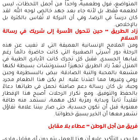
المتواضع، فول وطعمية، واحداً من أجمل اللحظات، ليس
لطعمه فقط، بل لأنه جاء بعد جهد خالص لوجه الله. لقد
كان درساً في الرضا، وفي أن البركة لا تُقاس بالكثرة بل
بالإخلاص.
زاد الطريق •• حين تتحول الأسرة إلى شريك في رسالة
السلام
ومن الملامح الإنسانية العميقة التي لا تغيب عن هذه
الرحلة دور أسرتي الصغيرة التي كانت حاضرة دائماً رغم
غيابها الجسدي. فقبل كل تحرك كانت الأيادي الطيبة في
المنزل تُعدّ زاد الطريق تجهيزاً لسندوتشات بسيطة لكنها
مشبعة بالمحبة والنية الصادقة: بيض بالبسطرمة وجبن
رومي وغيرها مما اعتدنا عليه. لم يكن هذا الطعام مجرد
وجبة، بل كان رسالة دعم صامتة تحمل في طياتها دعاءً
بالحفظ والتوفيق. ومع تكرار الرحلات أصبح هذا الإفطار
تقليداً ثابتاً وبداية رمزية لكل مهمة، نستمد منه طاقة
معنوية قبل أن تكون جسدية، حتى صار بيننا علامة تفاؤل
نشعر معها أن الخير يسبق خطواتنا.
فريق من أجل الوطن •• عطاء بلا مقابل
ما يجب التأكيد عليه أن هذا العمل يتم دون أي مقابل مادي،