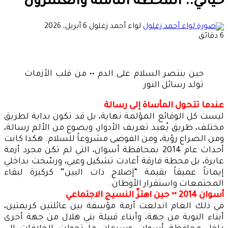
حياتي.. المحطة الثامنة والعشرون
أرسل
لواء أحمد زغلول
6 أبريل، 2026
بريدا
6 دقائق
إلكترونيا
حين ينتصر السلام على الدم •• من قلب الأزمات
تولد رسائل النور
عندما تتحول المأساة إلى رسالة
ليست كل الوقائع المؤلمة نهاية، بل قد تكون بداية لطريق
مختلف، طريق يُعيد تعريف الأدوار، ويصوغ من الألم رسالة،
ومن الصراع رؤية، ومن الفوضى مشروعاً للسلام. هكذا كانت
أحداث عام 2014 بمحافظة أسوان، التي لم تكن مجرد أزمة
عابرة، بل محطة فارقة أعادت تشكيل وعيي، ورسّخت بداخلي
إيماناً عميقاً بقيمة “إصلاح ذات البين” كركيزة لبقاء
المجتمعات واستقرار الأوطان.
أسوان 2014 •• حين اهتزّ النسيج الاجتماعي
في ذلك العام اندلعت أزمة مؤسفة بين عائلتين كريمتين،
أبناء النوبة من جهة، وأبناء قبيلة بني هلال من جهة أخرى