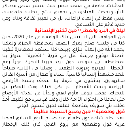
وقد لاقت هذه المبادرة قبولاً واسعاً بين رموز وعواقل
العائلات، خاصة في صعيد مصر حيث تنتشر بعض مظاهر
الثأر، ونجحت المبادرة في تحقيق نتائج إيجابية ملموسة،
ليس فقط في إنهاء نزاعات، بل في تغيير ثقافة وبناء وعي
جديد قائم على التسامح.
ليلة في البرد والمطر •• حين تختبر الإنسانية
من المواقف التي لا تُنسى تلك الواقعة في عام 2020، حين
كنا في جلسة صلح بمركز الصف بمحافظة الجيزة، وتمكنا
بحمد الله من إنهاء النزاع. وبينما كنا نستعد للمغادرة تلقينا
اتصالاً بوقوع جريمة قتل في قرية “الفقيرة” بمركز ببا
بمحافظة بني سويف. دون تردد قررنا التحرك فوراً رغم
الأمطار الغزيرة وبرودة الطقس. وصلنا في الثانية صباحاً
لنجد مشهداً إنسانياً قاسياً: نساء وأطفال من أسرة القاتل
مطرودون، يختبئون في غرفة بلا سقف وسط الأراضي
الزراعية وتحت الأمطار. لم يكن هناك وقت للتفكير بل
للتحرك، فقمنا بتوفير مأوى لهم، وبدأنا في تهدئة الأوضاع
حتى نجحنا في احتواء الأزمة خلال وقت قياسي، مع تكليف أحد
عقلاء بني سويف بمتابعة الملف لحين تسليم الجاني.
فول وطعمية •• حين يصبح البسيط عظيماً
بعد رحلة شاقة دون طعام منذ صباح اليوم السابق لمحنا
عربة فول وطعمية مع بزوغ الفجر. كان ذلك الإفطار