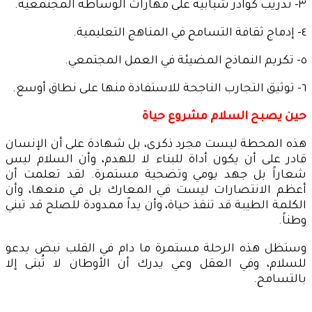
٣- تدريب كوادر شبابية على مهارات الوساطة المجتمعية.
٤- إدماج ثقافة التسامح في المناهج التعليمية.
٥- تكريم النماذج المضيئة في العمل المجتمعي.
٦- توثيق التجارب الناجحة للاستفادة منها على نطاق أوسع.
حين يصبح السلام مشروع حياة
هذه المحطة ليست مجرد ذكرى، بل شهادة على أن الإنسان
قادر على أن يكون أداة للبناء لا للهدم، وأن السلام ليس
شعاراً بل جهد يومي وتضحية مستمرة. لقد تعلمت أن
أعظم الانتصارات ليست في المعارك بل في منعها، وأن
الكلمة الطيبة قد تنقذ حياة، وأن يداً ممدودة للصلح قد تبني
وطناً.
وستظل هذه الرحلة مستمرة ما دام في القلب نبض يدعو
للسلام، وفي العقل وعي يدرك أن الأوطان لا تُبنى إلا
بالتسامح.