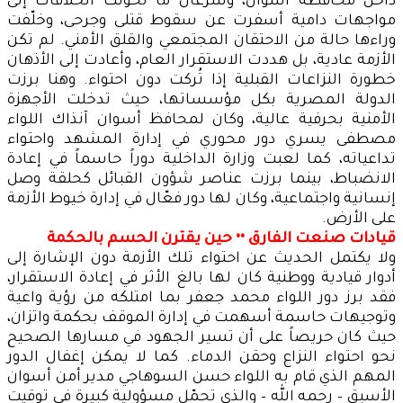
داخل محافظة أسوان، وسرعان ما تحولت الخلافات إلى
مواجهات دامية أسفرت عن سقوط قتلى وجرحى، وخلّفت
وراءها حالة من الاحتقان المجتمعي والقلق الأمني. لم تكن
الأزمة عادية، بل هددت الاستقرار العام، وأعادت إلى الأذهان
خطورة النزاعات القبلية إذا تُركت دون احتواء. وهنا برزت
الدولة المصرية بكل مؤسساتها، حيث تدخلت الأجهزة
الأمنية بحرفية عالية، وكان لمحافظ أسوان آنذاك اللواء
مصطفى يسري دور محوري في إدارة المشهد واحتواء
تداعياته، كما لعبت وزارة الداخلية دوراً حاسماً في إعادة
الانضباط، بينما برزت عناصر شؤون القبائل كحلقة وصل
إنسانية واجتماعية، وكان لها دور فعّال في إدارة خيوط الأزمة
على الأرض.
قيادات صنعت الفارق •• حين يقترن الحسم بالحكمة
ولا يكتمل الحديث عن احتواء تلك الأزمة دون الإشارة إلى
أدوار قيادية ووطنية كان لها بالغ الأثر في إعادة الاستقرار،
فقد برز دور اللواء محمد جعفر بما امتلكه من رؤية واعية
وتوجيهات حاسمة أسهمت في إدارة الموقف بحكمة واتزان،
حيث كان حريصاً على أن تسير الجهود في مسارها الصحيح
نحو احتواء النزاع وحقن الدماء. كما لا يمكن إغفال الدور
المهم الذي قام به اللواء حسن السوهاجي مدير أمن أسوان
الأسبق – رحمه الله – والذي تحمّل مسؤولية كبيرة في توقيت