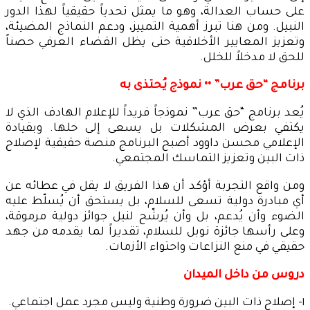
على حساب العدالة، وهو ما يمثل تحدياً حقيقياً لهذا الدور
النبيل. ومن هنا تبرز أهمية التمييز، ودعم النماذج المضيئة،
وتعزيز المعايير الأخلاقية حتى يظل القضاء العرفي حصناً
للحق لا مدخلاً للخلل.
برنامج “حق عرب” •• نموذج يُحتذى به
يُعد برنامج “حق عرب” نموذجاً فريداً للإعلام الهادف الذي لا
يكتفي بعرض المشكلات بل يسعى إلى حلها. وبقيادة
الإعلامي محسن داوود أصبح البرنامج منصة حقيقية لإصلاح
ذات البين وتعزيز التماسك المجتمعي.
ومن واقع التجربة أؤكد أن هذا الفريق لا يقل في عطائه عن
أي مبادرة دولية تسعى للسلام، بل يستحق أن يُسلّط عليه
الضوء وأن يُدعم، بل وأن يُرشّح لنيل جوائز دولية مرموقة،
وعلى رأسها جائزة نوبل للسلام، تقديراً لما يقدمه من جهد
حقيقي في منع النزاعات واحتواء الأزمات.
دروس من داخل الميدان
١- إصلاح ذات البين ضرورة وطنية وليس مجرد عمل اجتماعي.