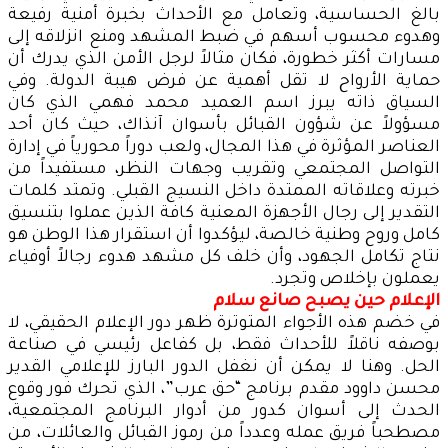
بالغ الحساسية، وتعامل مع الأحداث بخبرة أمنية رفيعة
وهدوء محسوب أسهم في ضبط المشهد ومنع انزلاقه إلى
مسارات أكثر خطورة، فكان مثالاً لرجل الأمن الذي يدرك أن
حماية الأرواح لا تقل أهمية عن فرض هيبة الدولة. وفي
السياق ذاته يبرز اسم العميد محمد فهمي الذي كان
مسؤولاً عن شؤون القبائل بأسوان آنذاك، حيث كان أحد
العناصر المؤثرة في هذا المجال، ولعب دوراً محورياً في إدارة
التواصل المجتمعي وتقريب وجهات النظر، مستفيداً من
خبرته وعلاقاته الممتدة داخل النسيج القبلي. وتمتد كلمات
التقدير إلى رجال الأجهزة المعنية كافة الذين عملوا بتنسيق
كامل وروح وطنية خالصة، ليؤكدوا أن استقرار هذا الوطن هو
نتاج تكامل الجهود، وأن خلف كل مشهد هدوء رجالاً أوفياء
يعملون بإخلاص وتجرد.
الإعلام حين يصبح صانع سلام
في خضم هذه الأجواء المتوترة ظهر دور الإعلام الحقيقي، لا
بوصفه ناقلاً للأحداث فقط، بل كفاعل رئيسي في صناعة
الحل. وهنا لا يمكن أن نغفل الدور البارز للإعلامي القدير
محسن داوود مقدم برنامج “حق عرب”، الذي تحرك فور وقوع
الحدث إلى أسوان كدور من أدوار البرنامج المجتمعية،
مصطحباً فريق عمله وعدداً من رموز القبائل والعائلات، من