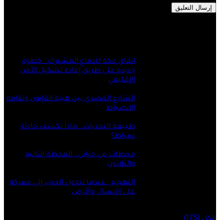
تابعنا على فيسبوك
بواسطة لواء أحمد زغلول
اتفاق مكة للدفاع المشترك.. خطوة
جديدة على طريق إعادة تشكيل الأمن
الإقليمي
8 أغسطس، 2026
الشارع المصري بين هيبة القانون وثقافة
الانضباط
5 أغسطس، 2026
طبيعة التحديات.. ماذا تكشف حادثة
دمياط؟
31 يوليو، 2026
محطات في حياتي.. المحطة الثانية
والثلاثون
28 يوليو، 2026
التهجير.. عندما تتحول الحرب إلى معركة
على الإنسان والأرض
27 يوليو، 2026
الكل (175)