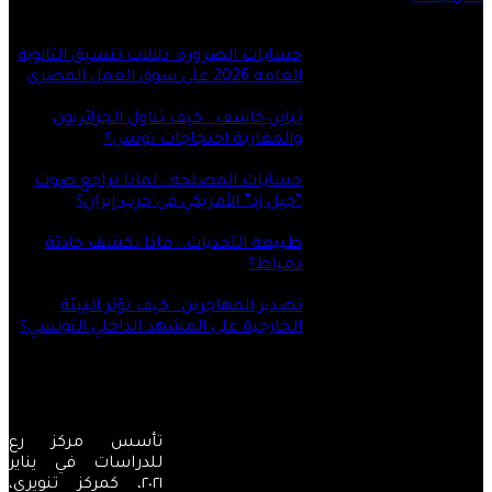
آخر التحليلات
حسابات الضرورة: دلالات تنسيق الثانوية
العامة 2026 على سوق العمل المصري
6 أغسطس، 2026
تباين كاشف.. كيف تناول الجزائريون
والمغاربة احتجاجات تونس؟
6 أغسطس، 2026
حسابات المصلحة.. لماذا تراجع صوت
“جيل زد” الأمريكي في حرب إيران؟
4 أغسطس، 2026
طبيعة التحديات.. ماذا تكشف حادثة
دمياط؟
31 يوليو، 2026
تصدير المهاجرين.. كيف تؤثر البيئة
الخارجية على المشهد الداخلي التونسي؟
31 يوليو، 2026
ال
ا
ال
ال
تأسس مركز رع
للدراسات في يناير
٢٠٢١، كمركز تنويري،