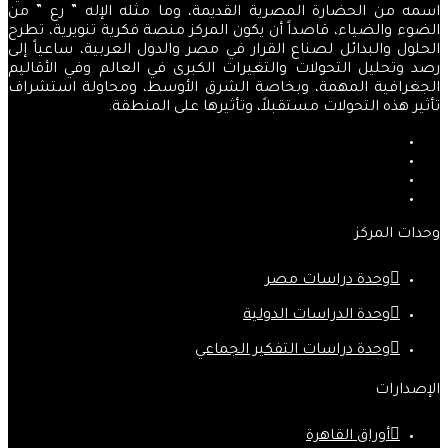
اسمه من الحضارة المصرية القديمة، وما مثله الإله ” رع ” من
الضوء والضياء، قاصداً أن يكون المركز منصة فكرية تنويرية، تطرح
الحلول والبدائل لصناع القرار في مصر والدول العربية، ساعياً إلى
رصد وتحليل التحولات والتغيرات الكبرى في العالم وفي الأقاليم
الجغرافية المهمة، وبخاصة الشرق الأوسط، ومحاولة استشراف
تأثير هذه التحولات مستقبلاً، وتأثيرها على المنطقة.
فيسبوك
‫X
‫YouTube
انستقرام
وحدات المركز
وحدة دراسات مصر
وحدة الدراسات الدولية
وحدة دراسات التفكير الجماعي
الإصدارات
أوراق القاهرة