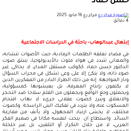
حسن حماد
أرسل
مركز رع
16 مايو، 2025
بريدا
4 دقائق
إلكترونيا
إبتهال عبدالوهاب- باحثة في الدراسات الاجتماعية
في فضاء تغلفه الظلمات الرمادية، حيث الأصوات تتشابه،
والمعاني تتبدد في هواء ملوث بالأيديولوجيا، ينبثق صوت
الدكتور حسن حماد ككوكب مستقل المدار، لا يحاكي غير
ضوء ذاته، ولا يتكئ إلا على وعي تشكل في محراب السؤال
ونار المواجهة. إنه من ذلك الطراز النادر من المفكرين الذين
لا يكتفون بإنتاج المعرفة، بل يعيشونها كمسؤولية،
ويحملون وجع الواقع ويجعلون من القلم سلاحا ضد التحجر
والانغلاق ويبرز كصوت عقلاني جريء لا يهاب اقتحام
المسكوت عنه، ولا يتردد في تفكيك البنى الراسخة. وكصوت
مختلف، لا يخشى ارتياد المجهول، ولا يأنف من مقارعة
السائد. واستطاع ان ينحت لنفسه مكانا في صميم الفكر
العربي، لا من خلال التكرار أو التلقين، بل عبر خلخلة