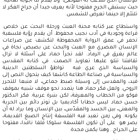
للإنسان الذي تتلاعب به الفوضى، ولا يقدم لنا اجوبه نهائية.
حيث يستبقي الجرح مفتوحا لأنه يعرف جيدا أن جراح الفكر لا
تلتئم إلا حينما تعرض للشمس.
واستطاع عبر كتابه محنة العبث ورحلة البحث عن خلاص:
قراءة وجودية في أدب نجيب محفوظ. أن يقدم رؤية فلسفية
تحفر في عمق الرواية المحفوظة لتكشف عن صراعات
الإنسان المصري مع العبث والبحث عن بصيص نجاة في
عالم يغرق في الرماد. لقد تجرأ حماد على أسئلة لا تزال
ثقافتنا تتلو عليها تعاويذ الصمت. في كتابه المقدس
والسياسة الذي عري فيه تواطؤ السلطتين الدينية
والسياسية في صناعة الطاعة كاشفا كيف يتحول النص إلى
قيد، والمقدس إلى وسيلة ضبط جماعي، لا منبعا للتحرر
الروحي. ولعل فكر حماد هنا يتمدد نحو موقف شبيه بموقف
فوكو من الخطاب والمعرفة، لكن بنبرة عربية. فكر الدكتور
حسن حماد ليس خطابا أكاديميا بل توتر دائم بين الحرية
والمعنى، بين الجسد والمقدّس، بين الإنسان وما يراد له أن
يكونه. وفي زمن تعيد فيه الفلسفة إنتاج الصيغ القديمة،
يصر هو على أن تكون الفلسفة سلوكا قلقا ناقدا، مفتوحا
على الجراح.. وهنا يكمن مجدة: