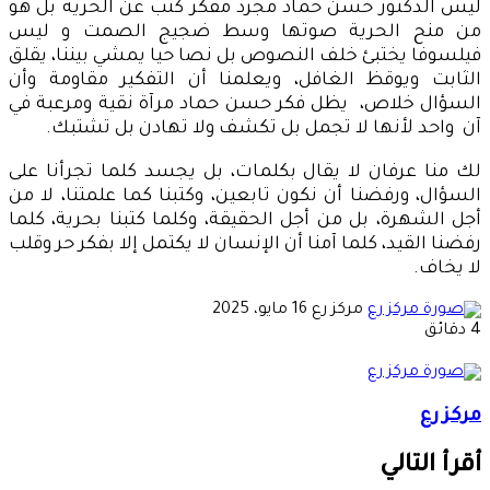
ليس الدكتور حسن حماد مجرد مفكر كتب عن الحرية بل هو
من منح الحرية صوتها وسط ضجيج الصمت و ليس
فيلسوفا يختبئ خلف النصوص بل نصا حيا يمشي بيننا، يقلق
الثابت ويوقظ الغافل، ويعلمنا أن التفكير مقاومة وأن
السؤال خلاص، يظل فكر حسن حماد مرآة نقية ومرعبة في
آن واحد لأنها لا تجمل بل تكشف ولا تهادن بل تشتبك.
لك منا عرفان لا يقال بكلمات، بل يجسد كلما تجرأنا على
السؤال، ورفضنا أن نكون تابعين، وكتبنا كما علمتنا، لا من
أجل الشهرة، بل من أجل الحقيقة، وكلما كتبنا بحرية، كلما
رفضنا القيد، كلما آمنا أن الإنسان لا يكتمل إلا بفكر حر وقلب
لا يخاف.
أرسل
مركز رع
16 مايو، 2025
بريدا
4 دقائق
إلكترونيا
مركز رع
أقرأ التالي