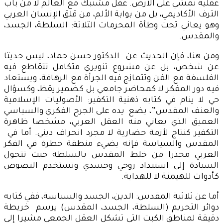
عقلية تمشي على الأرض. عقل مشتبك مع العالم لا من باب
الترف الأكاديمي، بل من بوابة الألم، من قلق الإنسان العربي
وهو يعاني تحت وطأة المحرمات الثلاثة: السلطة، الجسد،
والمقدس.
ومن هنا، فإن الحديث عن الدكتور حسن حماد، ليس حديثا
عن شخص، بل عن مشروع تنويري متكامل تتقاطع فيه
الفلسفة مع الفن وتتمازج فيه الجرأة مع الرهافة، ويستعاد
فيه دور المفكر لا كمحاضر جامعي بل كضمير يقظ، وكسؤال
حي لا ينام في كتابه ذهنية التكفير: الأصوليات الإسلامية
والعنف المقدس”، يضع يده على الجرح الفكري والسياسي
العميق الذي يعاني منه العقل العربي، مشخصا ظاهرة
التكفير كنتاج لأزمة حضارية لا مجرد انحراف ديني. أما في
المقدس والسياسة فإنه يضيء منطقة خطرة في الفكر
العربي محذرا من خلط المقدس بالسلطة حيث تتحول
السيادة إلى استبداد روحي وجسدي وتستخدم النصوص
كأدوات للهيمنة لا للهداية.
أما عن ثلاثية المقدس: الدين، الجسد والسياسة، ففي كتابه
دوائر التحريم (السلطة، الجسد، المقدس) يرسم خريطة
دقيقة لمناطق الكبت التي تشكل العقل الجمعي مشيرا إلى