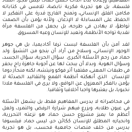
المفاهيم، وإعادة بناء الذات حسن حماد، ليس مجرد أستاذ
فلسفة، بل هو تجربة فكرية نابضة، تلامس في كتاباته
مكامن القلق الإنساني، وتمنح القارئ قدرة على التفكير لا
الحفظ، على المساءلة لا الإذعان. ولأنه يؤمن بأن الصمت
تواطؤ، لا يهادن في طرحه، بل يجعل من الفلسفة مرآة
نقدية تواجه الأنظمة، وتعيد للإنسان وعيه المسروق.
لقد آمن بأن الفلسفة ليست ترفا أكاديميا، بل هي جوهر
الوجود الإنساني، وسلاح من أراد أن ينجو من التشيؤ. ولد
حماد من رحم الأسئلة الكبرى. سؤال الحرية، سؤال الجسد،
وسؤال الهوية. وبدلا أن يبحث لها عن أجوبة جاهزة راح يحفر
في طبقات المعنى، مقتفيا أثر فوكو ونيتشه، لكنه منحاز دوما
للإنسان الذي أنهكته أنظمة القمع والتقاليد الصدئة لا
يؤمن بالفكر المعزول عن الواقع، ولا يرى في الفلسفة ملاذا
نخبويا، بل يعتبرها واجبا أخلاقيا وثقافيا.
في محاضراته لا يدرس المفاهيم فقط، بل يشعل الأسئلة
في عيون طلابه، ويزرع فيهم شرارة الرفض والتمرد، ولعل
أعظم ما يميز مشروع حسن حماد هو نزعته التحررية،
وانحيازه المطلق للإنسان ككائن حر، ليس حماد فيلسوفا
يدرس من خلف منصات جامعية فحسب، بل هو تجربة