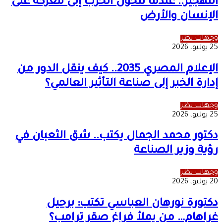
التهجير.. عندما تتحول الحرب إلى معركة على
الإنسان والأرض
وجهات نظر
25 يوليو، 2026
الإعلام المصري 2035.. كيف ينقل الدور من
إدارة الخبر إلى صناعة التأثير العالمي؟
وجهات نظر
25 يوليو، 2026
دكتور محمد الجمال يكتب.. شق الثعبان في
رؤية وزير الصناعة
وجهات نظر
20 يوليو، 2026
دكتورة نورهان العباسي تكتب: برحيل
غراهام… من يملأ فراغ صقر ترامب؟