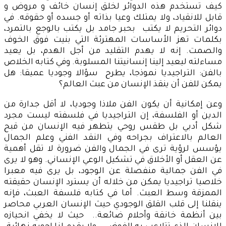
كيف تستخدم هذه الدوائر لخلق إنسان خائف و مروض و
قابل للانقياد، ولا يمتلك وعيا بذاته أو جسده أو حقوقه. في
دوائر التحريم لا يكتب بحبر جامد بل يكتب بالوجع بالتمرد،
بكلمات تهز الأساسات المهترئة التي بنيت فوق الخوف
والصمت. إنه لا يهدم التقليد من أجل الهدم، بل يعيد
مساءلته ليعيد إلينا إنسانيتنا المسلوبة. وفي كتابه الخلاص
بالفن: التراجيديا نموذجا، يطرح سؤالا وجوديا عميقا: هل
يمكن للفن أن ينقذ الإنسان من عبث العالم؟
وعن إمكانية أن يكون الفن ملاذا وجوديا، لا أقل جدارة من
الدين أو الفلسفة، إن التراجيديا في فلسفته ليست مجرد
شكل أدبي بل طقس روحي يتطهر فيه الإنسان من قبح
العالم بالاعتراف بجراحه وفي النقد الفني وعلم الجمال
يؤسس لرؤية ترى في الجمال والفن ضرورة لا تقل أهمية
عن العقل أو الأخلاق في تشكيل الوعي الإنساني. وهو لا يرى
في الفن جمالية منفصلة عن الوجود، بل يرى فيه معبرا
خلاصيا تراجيديا يمكن من خلاله أن يسترد الإنسان حقيقته
الممزقة وسط العبث. أما في كتابه فلسفة العبث، فإنه
ينقلنا إلى قلب القلق الوجودي حيث الإنسان العربي محاصر
بين أنظمة خانقة وأحلام ضائعة.. حيث لا يخفي انحيازه