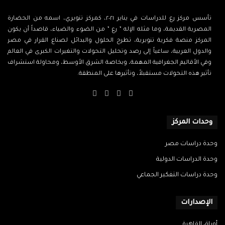
تأسس مركز رع للدراسات في يناير ٢٠٢١، كمركز تنويري، اسمه من الحضارة
المصرية القديمة، وما مثله الإله ” رع ” من الضوء والضياء، قاصداً أن يكون
المركز منصة فكرية تنويرية، تطرح الحلول والبدائل لصناع القرار في مصر
والدول العربية، ساعياً إلى رصد وتحليل التحولات والتغيرات الكبرى في العالم
وفي الأقاليم الجغرافية المهمة، وبخاصة الشرق الأوسط، ومحاولة استشراف
تأثير هذه التحولات مستقبلاً، وتأثيرها على المنطقة.
‫X
فيسبوك
‫YouTube
انستقرام
وحدات المركز
وحدة دراسات مصر
وحدة الدراسات الدولية
وحدة دراسات التفكير الجماعي
الإصدارات
أوراق القاهرة