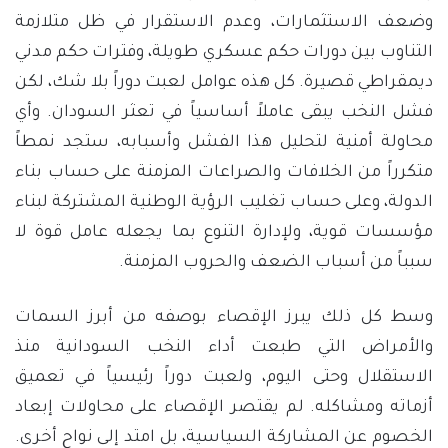
وضعف الاستثمارات، وعدم الاستقرار في ظل متلازمة
التناوب بين دورات حكم عسكري طويلة، وفترات حكم مدني
ديمقراطي قصيرة. كل هذه عوامل لعبت دوراً بلا شك، لكن
فشل النخب يبقى عاملاً أساسياً في تعثر السودان. وأي
محاولة أمنية لتحليل هذا الفشل وأسبابه، ستجد نمطاً
متكرراً من الخلافات والصراعات المزمنة على حساب بناء
الدولة، وعلى حساب تغليب الرؤية الوطنية المشتركة لبناء
مؤسسات قوية، ولإدارة التنوع بما يجعله عامل قوة لا
سبباً من أسباب الضعف والحروب المزمنة.
وسط كل ذلك يبرز الإقصاء بوصفه من أبرز السمات
والأمراض التي طبعت أداء النخب السودانية منذ
الاستقلال وحتى اليوم، ولعبت دوراً رئيسياً في تعميق
أزماته ومشاكله. لم يقتصر الإقصاء على محاولات إبعاد
الخصوم عن المشاركة السياسية، بل امتد إلى نواحٍ أخرى.