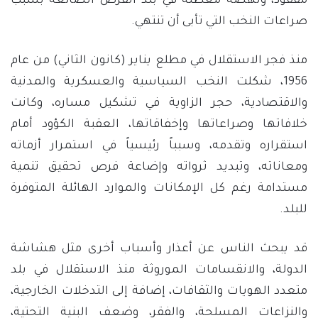
مفقود، ونهضة معطلة في بلد الفرص الضائعة بسبب
صراعات النخب التي تأبى أن تنتهي.
منذ فجر الاستقلال في مطلع يناير (كانون الثاني) من عام
1956، شكلت النخب السياسية والعسكرية والمدنية
والاقتصادية، حجر الزاوية في تشكيل مساره، وكانت
خلافاتها وصراعاتها وإخفاقاتها، العقبة الكؤود أمام
استقراره وتقدمه، وسبباً رئيسياً في استمرار أزماته
ومعاناته، وتبديد ثرواته وإضاعة فرص تحقيق تنمية
مستدامة رغم كل الإمكانات والموارد الهائلة المتوفرة
للبلد.
قد يبحث الناس عن أعذار وأسباب أخرى مثل هشاشة
الدولة، والانقسامات الموروثة منذ الاستقلال في بلد
متعدد الهويات والثقافات، إضافة إلى التدخلات الخارجية،
والنزاعات المسلحة، والفقر، وضعف البنية التحتية،