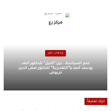
مركز رع
وجهات نظر
علم السياسة.. بين “النيل” للدكتور أحمد
يوسف أحمد و”التقديرية” للدكتور صفى الدين
خربوش
اترك تعليقاً