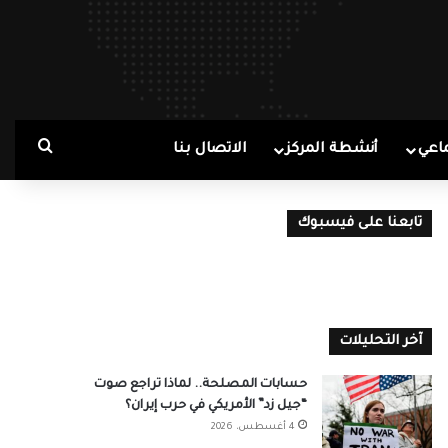
بحث ع
اعي
أنشطة المركز
الاتصال بنا
تابعنا على فيسبوك
آخر التحليلات
حسابات المصلحة.. لماذا تراجع صوت
“جيل زد” الأمريكي في حرب إيران؟
4 أغسطس، 2026