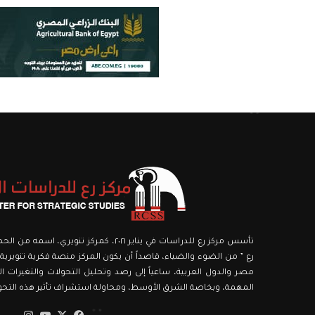
تأسس مركز رع للدراسات في يناير ٢٠٢١، كمركز ت
رع ” من الضوء والضياء، قاصداً أن يكون المركز منصة فكرية تنويرية،
مصر والدول العربية، ساعياً إلى رصد وتحليل التحولات والتغيرات الك
المهمة، وبخاصة الشرق الأوسط، ومحاولة استشراف تأثير هذه التحولا
‫X
فيسبوك
‫YouTube
انستق