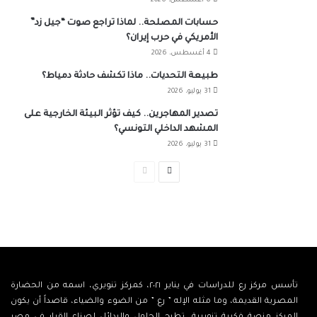
6 أغسطس، 2026
حسابات المصلحة.. لماذا تراجع صوت “جيل زد”
الأمريكي في حرب إيران؟
4 أغسطس، 2026
طبيعة التحديات.. ماذا تكشف حادثة دمياط؟
31 يوليو، 2026
تصدير المهاجرين.. كيف تؤثر البيئة الخارجية على
المشهد الداخلي التونسي؟
31 يوليو، 2026
الصفحة
الصفحة
التالية
السابقة
تأسس مركز رع للدراسات في يناير ٢٠٢١، كمركز تنويري، اسمه من الحضارة
المصرية القديمة، وما مثله الإله ” رع ” من الضوء والضياء، قاصداً أن يكون