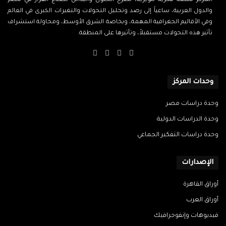
المركز منصة فكرية تنويرية، تطرح الحلول والبدائل لصناع القرار في مصر
والدول العربية، ساعياً إلى رصد وتحليل التحولات والتغيرات الكبرى في العالم
وفي الأقاليم الجغرافية المهمة، وبخاصة الشرق الأوسط، ومحاولة استشراف
تأثير هذه التحولات مستقبلاً، وتأثيرها على المنطقة.
‫X
فيسبوك
‫YouTube
انستقرام
وحدات المركز
وحدة دراسات مصر
وحدة الدراسات الدولية
وحدة دراسات التفكير الجماعي
الإصدارات
أوراق القاهرة
أوراق العرب
فيديوهات وإنفوجرافيك