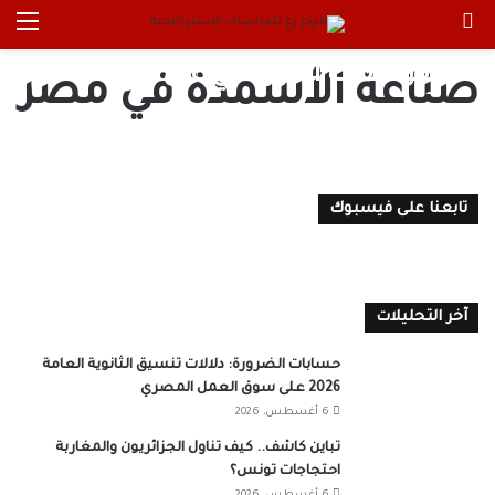
بحث عن
الق
الجغرافيا الاقتصادية: هل يؤثر
الفوسفات الموريتاني على صناعة
صناعة الأسمدة في مصر
الأسمدة فى مصر؟
رضوى محمد سعيد
16 مارس، 2026
0
تابعنا على فيسبوك
آخر التحليلات
حسابات الضرورة: دلالات تنسيق الثانوية العامة
2026 على سوق العمل المصري
6 أغسطس، 2026
تباين كاشف.. كيف تناول الجزائريون والمغاربة
احتجاجات تونس؟