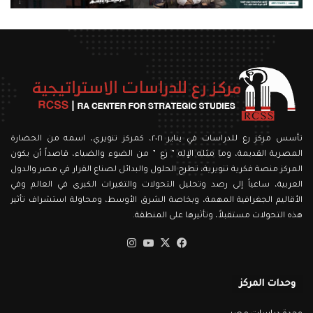
تأسس مركز رع للدراسات في يناير ٢٠٢١، كمركز تنويري، اسمه من الحضارة
المصرية القديمة، وما مثله الإله ” رع ” من الضوء والضياء، قاصداً أن يكون
المركز منصة فكرية تنويرية، تطرح الحلول والبدائل لصناع القرار في مصر والدول
العربية، ساعياً إلى رصد وتحليل التحولات والتغيرات الكبرى في العالم وفي
الأقاليم الجغرافية المهمة، وبخاصة الشرق الأوسط، ومحاولة استشراف تأثير
هذه التحولات مستقبلاً، وتأثيرها على المنطقة.
‫X
فيسبوك
‫YouTube
انستقرام
وحدات المركز