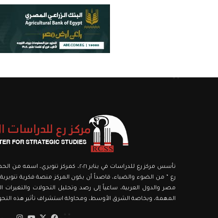
تأسس مركز رع للدراسات في يناير ٢٠٢١، كمركز ت
رع ” من الضوء والضياء، قاصداً أن يكون المركز منصة فكرية تنويرية،
مصر والدول العربية، ساعياً إلى رصد وتحليل التحولات والتغيرات الك
المهمة، وبخاصة الشرق الأوسط، ومحاولة استشراف تأثير هذه التحولا
‫X
فيسبوك
‫YouTube
انستق