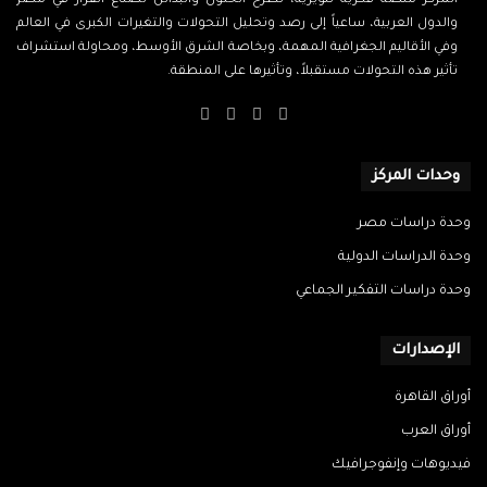
المركز منصة فكرية تنويرية، تطرح الحلول والبدائل لصناع القرار في مصر
والدول العربية، ساعياً إلى رصد وتحليل التحولات والتغيرات الكبرى في العالم
وفي الأقاليم الجغرافية المهمة، وبخاصة الشرق الأوسط، ومحاولة استشراف
تأثير هذه التحولات مستقبلاً، وتأثيرها على المنطقة.
‫X
فيسبوك
‫YouTube
انستقرام
وحدات المركز
وحدة دراسات مصر
وحدة الدراسات الدولية
وحدة دراسات التفكير الجماعي
الإصدارات
أوراق القاهرة
أوراق العرب
فيديوهات وإنفوجرافيك