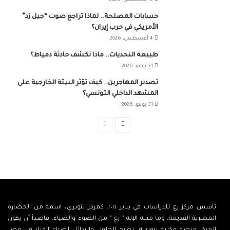
6 أغسطس، 2026
حسابات المصلحة.. لماذا تراجع صوت “جيل زد”
الأمريكي في حرب إيران؟
4 أغسطس، 2026
طبيعة التحديات.. ماذا تكشف حادثة دمياط؟
31 يوليو، 2026
تصدير المهاجرين.. كيف تؤثر البيئة الخارجية على
المشهد الداخلي التونسي؟
31 يوليو، 2026
الصفحة
الصفحة
التالية
السابقة
تأسس مركز رع للدراسات في يناير ٢٠٢١، كمركز تنويري، اسمه من الحضارة
المصرية القديمة، وما مثله الإله ” رع ” من الضوء والضياء، قاصداً أن يكون