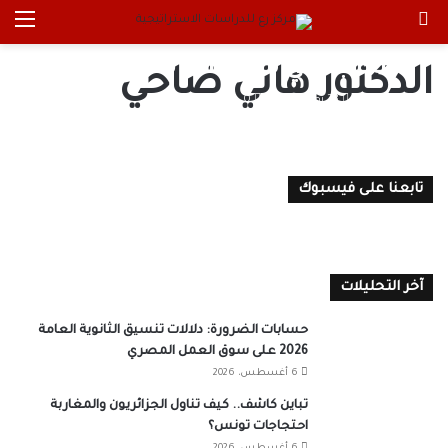
بحث عن
الق
في لقاء خاص.. “رع” يناقش حكومة
“محلب” في مواجهتها لتحديات
الدكتور هاني ضاحي
التنمية خلال الفترة من فبراير 2014
مركز رع
23 يونيو، 2025
0
إلى سبتمبر 2025
تابعنا على فيسبوك
آخر التحليلات
حسابات الضرورة: دلالات تنسيق الثانوية العامة
2026 على سوق العمل المصري
6 أغسطس، 2026
تباين كاشف.. كيف تناول الجزائريون والمغاربة
احتجاجات تونس؟