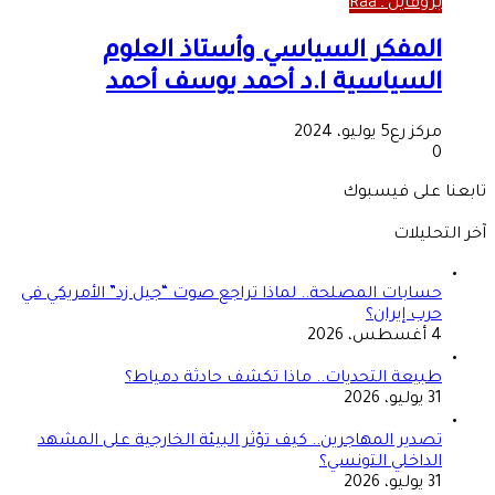
بروفايل ـ Raa
المفكر السياسي وأستاذ العلوم
السياسية ا.د أحمد يوسف أحمد
مركز رع
5 يوليو، 2024
0
تابعنا على فيسبوك
آخر التحليلات
حسابات المصلحة.. لماذا تراجع صوت “جيل زد” الأمريكي في
حرب إيران؟
4 أغسطس، 2026
طبيعة التحديات.. ماذا تكشف حادثة دمياط؟
31 يوليو، 2026
تصدير المهاجرين.. كيف تؤثر البيئة الخارجية على المشهد
الداخلي التونسي؟
31 يوليو، 2026