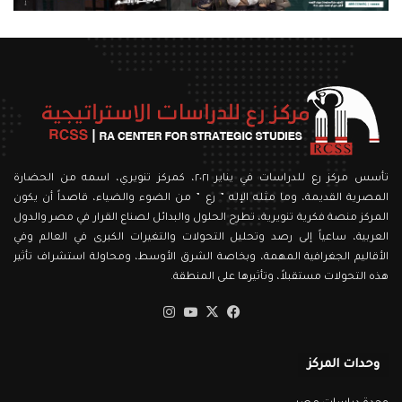
تأسس مركز رع للدراسات في يناير ٢٠٢١، كمركز تنويري، اسمه من الحضارة
المصرية القديمة، وما مثله الإله ” رع ” من الضوء والضياء، قاصداً أن يكون
المركز منصة فكرية تنويرية، تطرح الحلول والبدائل لصناع القرار في مصر والدول
العربية، ساعياً إلى رصد وتحليل التحولات والتغيرات الكبرى في العالم وفي
الأقاليم الجغرافية المهمة، وبخاصة الشرق الأوسط، ومحاولة استشراف تأثير
هذه التحولات مستقبلاً، وتأثيرها على المنطقة.
‫X
فيسبوك
‫YouTube
انستقرام
وحدات المركز