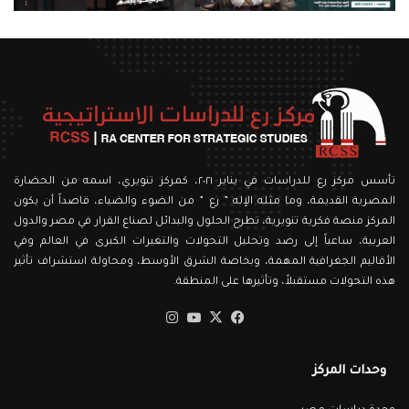
تأسس مركز رع للدراسات في يناير ٢٠٢١، كمركز تنويري، اسمه من الحضارة
المصرية القديمة، وما مثله الإله ” رع ” من الضوء والضياء، قاصداً أن يكون
المركز منصة فكرية تنويرية، تطرح الحلول والبدائل لصناع القرار في مصر والدول
العربية، ساعياً إلى رصد وتحليل التحولات والتغيرات الكبرى في العالم وفي
الأقاليم الجغرافية المهمة، وبخاصة الشرق الأوسط، ومحاولة استشراف تأثير
هذه التحولات مستقبلاً، وتأثيرها على المنطقة.
‫X
فيسبوك
‫YouTube
انستقرام
وحدات المركز