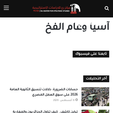
بحث عن
الق
آسيا وعام الفخ الاستراتيجي
العسكري
آسيا وعام الفخ
مركز رع
4 يناير، 2023
0
تابعنا على فيسبوك
آخر التحليلات
حسابات الضرورة: دلالات تنسيق الثانوية العامة
2026 على سوق العمل المصري
6 أغسطس، 2026
تباين كاشف.. كيف تناول الجزائريون والمغاربة