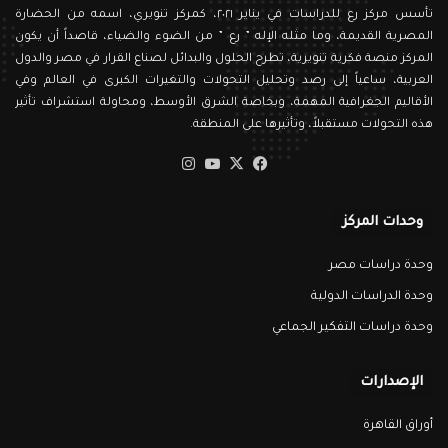
تأسس مركز رع للدراسات في يناير ٢٠٢١، كمركز تنويري، اسمه من الحضارة
المصرية القديمة، وما مثله الإله ” رع ” من الضوء والضياء، قاصداً أن يكون
المركز منصة فكرية تنويرية، تطرح الحلول والبدائل لصناع القرار في مصر والدول
العربية، ساعياً إلى رصد وتحليل التحولات والتغيرات الكبرى في العالم وفي
الأقاليم الجغرافية المهمة، وبخاصة الشرق الأوسط، ومحاولة استشراف تأثير
هذه التحولات مستقبلاً، وتأثيرها على المنطقة.
‫X
فيسبوك
‫YouTube
انستقرام
وحدات المركز
وحدة دراسات مصر
وحدة الدراسات الدولية
وحدة دراسات التفكير الجماعي
الإصدارات
أوراق القاهرة