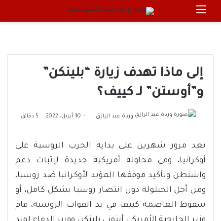
القائمة
بحث 
إلى ماذا تهدف زيارة “بلينكن”
و”أوستن” لـ كييف؟
أرسل
وردة عبد الرازق
30 أبريل، 2022
5 دقائق
بريدا
إلكترونيا
بعد مرور شهرين على بداية الحرب الروسية على
أوكرانيا، وفي محاولة أمريكية جديدة لإثبات دعم
واشنطن وتأكيد موقفها المؤيد لأوكرانيا ضد روسيا،
ومن أجل الحيلولة دون انتصار روسيا بشكل كامل، أو
سقوط العاصمة كييف في يد القوات الروسية، قام
وزير الخارجية الأمريكي أنتوني بلينكن ووزير الدفاع لويد