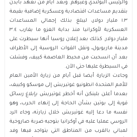
والرئيس البولندي وغيرهم. وبعد أيام من تعهد بايدن
بتقديم مساعدات اقتصادية وعسكرية إضافية بقيمة
١.٣ مليار دولار، ليبلغ بذلك إجمالي المساعدات
العسكرية لأوكرانيا منذ بداية الغزو ما يقارب ٣.٤
مليار دولار. كذلك بعد إعلان روسيا أنها سيطرت على
مدينة ماريوبول، ونقل القوات الروسية إلى الأطراف
بعد أن انسحبت من محيط العاصمة كييف، وفشلت
في السيطرة عليها حتي الآن.
وجاءت الزيارة أيضا قبل أيام من زيارة الأمين العام
للأمم المتحدة انطونيو غوتيريش إلى موسكو وكييف،
بعدما أعلن بلينكن أنه أخطر غوتيريش بإبلاغ رسائل
قوية إلى بوتين بشأن الحاجة إلى إنهاء الحرب، وهو
نفسه ما دعا إليه غوتيريش خلال زيارته، وجاء الرد
الروسي عمليا عليه في أوكرانيا بتوجيه ضربة صاروخية
لمباني بالقرب من المناطق التي يتواجد فيها وفد