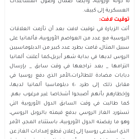
١٥ دولة أوروبية، وأيضا ضمان وصول المساعدات
العسكرية إلى كييف.
توقيت لافت:
أتت الزيارة في توقيت لافت بعد أن تأزمت العلاقات
الروسية مع عدد من العواصم الأوروبية، فألمانيا على
سبيل المثال، قامت بطرد عدد كبير من الدبلوماسيين
الروس لديها في بداية شهر أبريل،كما أعلنت ألمانيا
التزامها _ بعد تراجعها في وقت سابق _ بإرسال
دبابات مضادة للطائرات،الأمر الذي دفع روسيا في
مقابل ذلك إلى طرد ٤٠ دبلوماسيا ألمانيا لديها،
وإخطارهم بأنهم أصبحوا أشخاصا غير مرغوب بهم.
كما طالبت في وقت السابق الدول الأوروبية التي
تستورد الغاز الروسي بدفع قيمته بالروبل الروسي،
وهو ما رفضته الدول الأوروبية، باستثناء المجر، الأمر
الذي استدعى روسيا إلى إعلان قطع إمدادات الغاز عن