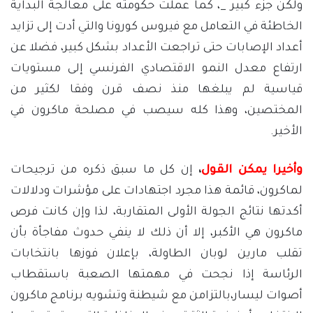
ولكن جزء كبير _، كما عملت حكومته على معالجة البداية
الخاطئة في التعامل مع فيروس كورونا والتي أدت إلى تزايد
أعداد الإصابات حتى تراجعت الأعداد بشكل كبير، فضلا عن
ارتفاع معدل النمو الاقتصادي الفرنسي إلى مستويات
قياسية لم يبلغها منذ نصف قرن وفقا لكثير من
المختصين، وهذا كله سيصب في مصلحة ماكرون في
الأخير.
وأخيرا يمكن القول
،
إن كل ما سبق ذكره من ترجيحات
لماكرون، قائمة هذا مجرد اجتهادات على مؤشرات ودلالات
أكدتها نتائج الجولة الأولى المتقاربة، لذا وإن كانت فرص
ماكرون هي الأكبر، إلا أن ذلك لا ينفي حدوث مفاجأة بأن
تقلب مارين لوبان الطاولة، بإعلان فوزها بانتخابات
الرئاسة إذا نجحت في مهمتها الصعبة باستقطاب
أصوات ليسار،بالتزامن مع شيطنة وتشويه برنامج ماكرون