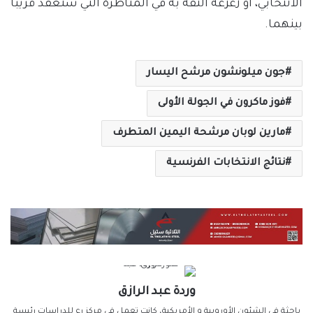
الانتخابي، أو زعزعة الثقة به في المناظرة التي ستعقد قريبا
بينهما.
جون ميلونشون مرشح اليسار
فوز ماكرون في الجولة الأولى
مارين لوبان مرشحة اليمين المتطرف
نتائج الانتخابات الفرنسية
وردة عبد الرازق
باحثة في الشئون الأوروبية و الأمريكية، كانت تعمل في مركز رع للدراسات رئيسة