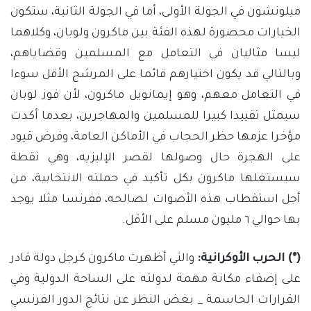
ميلونشون في الجولة الأولى، أما في الجولة الثانية، ستكون
الخيارات محصورة لهذه الفئة بين ماكرون ولوبان، وكلاهما
ليسا مثاليان في التعامل مع المسلمين وقضاياهم،
وبالتالي قد يكون اختيارهم قائما على المرشح الأقل سوءا
في التعامل معهم، وهو إيمانويل ماكرون، لأن فوز لوبان
سيمثل تقييدا كبيرا للمسلمين والمهاجرين، بعدما أكدت
مؤخرا عزمها حظر الحجاب في الأماكن العامة، وفرض قيود
على الهجرة حال وصولها لقصر الإليزيه، وهي نقطة
سيستغلها ماكرون بكل تأكيد في حملته الانتخابية، من
أجل استقطاب هذه الأصوات لصالحه، ففرنسا مثلا يوجد
بها حوالي ٦ مليون مسلم على الأقل.
(*) الحرب الأوكرانية:
والتي أظهرت ماكرون كرجل دولة قادر
على إضفاء مكانة مهمة لدولته على الساحة الدولية وفي
القرارات الحاسمة _ بغض النظر عن نتائج الدور الفرنسي