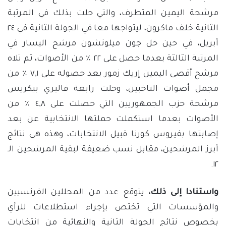
مرشحة اليمين المتطرف، والتي حلت بذلك في المرتبة
الثانية خلف ماكرون، ليتواجها معا في الجولة الثانية في ٢٤
أبريل، في حين حل جون ميلونشون مرشح اليسار في
المرتبة الثالثة بعدما حصل على ٢٢ ٪ من الأصوات، ثم تلاه
مرشح أقصى اليمين إريك زمور بعد حصوله على ٧,١ ٪ من
مجمل أصوات الناخبين، وحلت رابعة فاليري بيكريس
مرشحة حزب الجمهوريين التي حصلت على ٤,٨ ٪ من
الأصوات بعدما استكملت حملتها الانتخابية عن بعد
إصابتها بفيروس كورنا قبيل الانتخابات، وهذه هي نتائج
أبرز المرشحين، مقابل نسب ضعيفة لبقية المرشحين الـ
١٢.
واستنادا إلى ذلك،
يتوقع عدد من المحللين الفرنسيين
والمؤسسات التي تختص بإجراء استطلاعات للرأي
بخصوص نتائج الجولة الثانية والنهائية من انتخابات