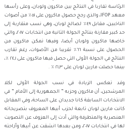
الرئاسة تقاربا في النتائج بين ماكرون ولوبان، وعلى رأسها
معهد IFOP، والذي رجح حصول ماكرون على ٥١٪ من أصوات
الناخبين، مقابل ٤٩٪ لصالح لوبان، وهي نسب متقاربة إلى
حد كبير مقارنة بنتائج الجولة الثانية من انتخابات ٢٠١٧، والتي
خاضها ماكرون ولوبان أيضا، وفيها تمكن ماكرون من
الحصول على نسبة ٦٦٪ تقريبا من الأصوات، رغم تقارب
النتائج في الجولة الأولى التي حصل فيها ماكرون على ٢٤,١ ٪،
بينما حصلت مارين لوبان على ٢١,٣ ٪ .
وقد تعكس الزيادة في نسب الجولة الأولى لكلا
المرشحين، أن ماكرون وحزبه ” الجمهورية إلى الأمام ” في
الانتخابات السابقة كانا جديدان على الساحة، وفي المقابل
كانت مارين لوبان تابعة لحزب أبيها المعروف بتصريحاته
العنصرية والمتطرفة والتي أدت إلى العزوف عن التصويت
لها في انتخابات ٢٠١٧، ومن بعدها انشقت عن أبيها وأزاحته