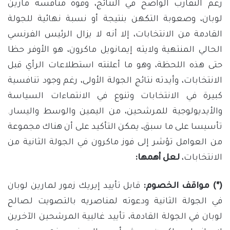
رغم التقارب الواضح في النتائج، وقوة منافسة مارين
لوبان، وصعوبة التكهن بنتيجة أو نسبة نهائية للجولة
القادمة من الانتخابات، إلا أنه لا يزال الرئيس الفرنسي
الحالي المنتهية ولايته إيمانويل ماكرون، هو الأوفر حظا
حتى هذه اللحظة، وهو ما أعلنته استطلاعات الرأي قبل
الانتخابات، وأيدته نتائج الجولة الأولى، رغم وجود تنافسية
كبيرة في الانتخابات وتنوع في الانتماءات السياسة
والأيديولوجية للمرشحين، من اليمين والوسط واليسار.
تأسيسا على ما سبق، يمكن التأكيد على أن هناك مجموعة
من العوامل تؤشر إلى فوز ماكرون في الجولة الثانية من
الانتخابات،
لعل أهمها:
(*) مواقف الخصوم:
قابل تأييد إيريك زمور لمارين لوبان
في الجولة الثانية ودعوته لمناصريه بالتصويت لصالح
لوبان في الجولة القادمة، تأييد غالبية المرشحين الآخرين