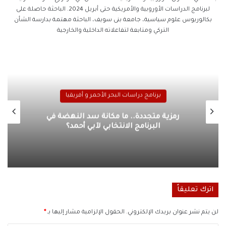
لبرنامج الدراسات الأوروبية والأمريكية حتى أبريل 2024. الباحثة حاصلة على
بكالوريوس علوم سياسية، جامعة بنى سويف، الباحثة مهتمة بدارسة الشأن
التركي ومتابعة لتفاعلاته الداخلية والخارجية
ات البحر الأحمر و أفريقيا
برنامج دراسات الب
. ما مكانة سد النهضة في
فاتورة الاقتراض.. ما
الانتخابي لآبي أحمد؟
السيادية 
اترك تعليقاً
لن يتم نشر عنوان بريدك الإلكتروني.
الحقول الإلزامية مشار إليها بـ
*