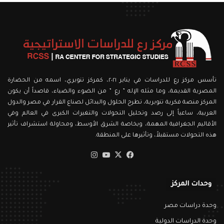
تأسس مركز رع للدراسات في يناير ٢٠٢١، كمركز تنويري، اسمه من الحضارة
المصرية القديمة، وما مثله الإله ” رع ” من الضوء والضياء، قاصداً أن يكون
المركز منصة فكرية تنويرية، تطرح الحلول والبدائل لصناع القرار في مصر والدول
العربية، ساعياً إلى رصد وتحليل التحولات والتغيرات الكبرى في العالم وفي
الأقاليم الجغرافية المهمة، وبخاصة الشرق الأوسط، ومحاولة استشراف تأثير
هذه التحولات مستقبلاً، وتأثيرها على المنطقة.
‫X
فيسبوك
‫YouTube
انستقرام
وحدات المركز
وحدة دراسات مصر
وحدة الدراسات الدولية