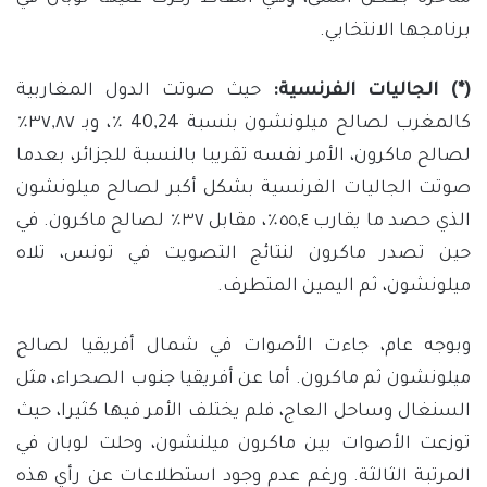
برنامجها الانتخابي.
(*) الجاليات الفرنسية:
حيث صوتت الدول المغاربية
كالمغرب لصالح ميلونشون بنسبة 40,24 ٪، وبـ ٣٧,٨٧٪
لصالح ماكرون، الأمر نفسه تقريبا بالنسبة للجزائر، بعدما
صوتت الجاليات الفرنسية بشكل أكبر لصالح ميلونشون
الذي حصد ما يقارب ٥٥,٤٪، مقابل ٣٧٪ لصالح ماكرون. في
حين تصدر ماكرون لنتائج التصويت في تونس، تلاه
ميلونشون، ثم اليمين المتطرف.
وبوجه عام، جاءت الأصوات في شمال أفريقيا لصالح
ميلونشون ثم ماكرون. أما عن أفريقيا جنوب الصحراء، مثل
السنغال وساحل العاج، فلم يختلف الأمر فيها كثيرا، حيث
توزعت الأصوات بين ماكرون ميلنشون، وحلت لوبان في
المرتبة الثالثة. ورغم عدم وجود استطلاعات عن رأي هذه