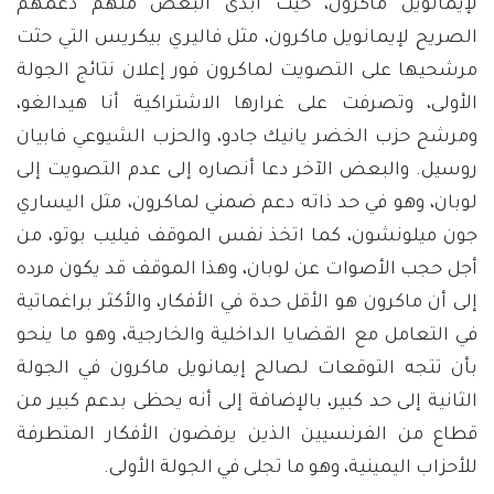
لإيمانويل ماكرون، حيث أبدى البعض منهم دعمهم
الصريح لإيمانويل ماكرون، مثل فاليري بيكريس التي حثت
مرشحيها على التصويت لماكرون فور إعلان نتائج الجولة
الأولى، وتصرفت على غرارها الاشتراكية أنا هيدالغو،
ومرشح حزب الخضر يانيك جادو، والحزب الشيوعي فابيان
روسيل. والبعض الآخر دعا أنصاره إلى عدم التصويت إلى
لوبان، وهو في حد ذاته دعم ضمني لماكرون، مثل اليساري
جون ميلونشون، كما اتخذ نفس الموقف فيليب بوتو، من
أجل حجب الأصوات عن لوبان، وهذا الموقف قد يكون مرده
إلى أن ماكرون هو الأقل حدة في الأفكار، والأكثر براغماتية
في التعامل مع القضايا الداخلية والخارجية، وهو ما ينحو
بأن تتجه التوقعات لصالح إيمانويل ماكرون في الجولة
الثانية إلى حد كبير، بالإضافة إلى أنه يحظى بدعم كبير من
قطاع من الفرنسيين الذين يرفضون الأفكار المتطرفة
للأحزاب اليمينية، وهو ما تجلى في الجولة الأولى.