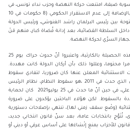
سياسوية ضيقة، امتنعت حركة النهضة وحزب نداء تونس، في
تلك الفترة عن إنشائها. بالإضافة إلى عدم الاستقرار الحكومي (8 حكومات في 10
وحة بين رئيس البرلمان راشد الغنوشي، ورئيس الدولة
اخل السلطة القضائية، بعد إدانة قُضاة كبار، منهم مَنْ
الجهاز السرّي لحركة النهضة.
وَصَفَ عدد من الباحثين هذه الحصيلة بالكارثية، واعتبروا أنّ حدوث حراك يوم 25
وليو 2021، كان أمرا محتوما، وعللوا ذلك بأن أركان الدولة كانت مهددة.
ءات الاستثنائية المعلن عنها كان ضروريا، لتفادي سقوط
الدولة، معللين رأيهم بأن الذي حدث في 2011 ،هو سقوط النظام، نظام الرئيس
الأسبق زين العابدين بن علي، في حين أنّ ما حدث في 25 يوليو2021 كان لحماية
دة بالسقوط. لكن هؤلاء الباحثين يؤكدون على ضرورة
نائية (وضْع سقف زمني لها)، تنتهي بإصلاحات دستورية
تُتَوَّج بانتخابات عامة، بعد سنّ قانون انتخابي جديد،
انون للأحزاب يمنع إنْشاءَها على أساس عرقي أو ديني أو