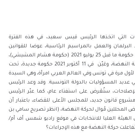
ارات التي اتخذها الرئيس قيس سعيد، في هذه الفترة
 البرلمان والعمل بالمراسيم الرئاسية، عوضا للقوانين
الصادرة عن البرلمان، وحلّ حكومة ما قبل 25 يوليو 2021 (حكومة هشام المشيشي)،
التي اعْتُبرت قريبة من حركة النهضة، وعَيّن في 11 أكتوبر 2021 حكومة جديدة، تحت
 لأول مرة في تونس وفي العالم العربي امرأة، وهي السيدة
 في عديد المسؤوليات بالدولة التونسية. وقد وعد الرئيس
صلاحات، ستُعْرض على استفتاء عام، كما عبّر الرئيس
شروع قانون جديد، للمجلس الأعلى للقضاء، باعتبار أن
المحللين مُوال لحركة النهضة، (انظر تصريح سامي بن
لهيئة العليا للانتخابات في موقع راديو شمس أف أم/