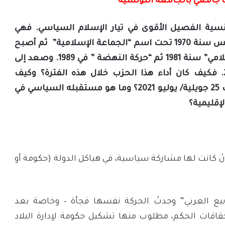
ث جامعي بالجامعة التونسية
ونسية الفصيل الأقوى في تيار الإسلام السياسي. فهي
تنظيم إخواني نشأ في تونس سنة 1970 تحت اسم “الجماعة الإسلامية” ثم أصبح
يُسمّى “حركة الاتجاه الإسلامي” سنة 1981 ثم “حركة النهضة ” في 1989. وصعد إلى
الحكم من 2011 إلى 2021. فكيف كان أداء هذا الحزب خلال هذه الفترة؟ وكيف
سيكون موقعه بعد حراك 25 جويلية/ يوليو 2021؟ وما هو مستقبله السياسي في
إقليمية؟
ْ كانت لها مشاركة سياسية، في هياكل الدولة (حكومة أو
ربيع العربي” وجدتْ الحركة نفسها فجأة – وخاصة بعد
- أمام استحقاقات الحكم، مطلوب منها تشكيل حكومة لإدارة البلاد