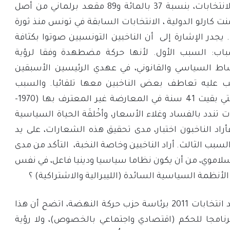
باعتبارها الفائز الأول في الانتخابات، بنسبة 37 بالمائة و89 مقعد برلماني من أصل
 منت كارلو الدولية ، الانتخابات السابقة في تونس منذ ثورة
2011، بتاريخ 04/05 / 2018. يجدر الإشارة إلى أن الناخبين التونسيين صوتوا بكثافة
باب: السبب الأول. لأنها حركة مضطهدة وفقا لرؤية
ط السياسي والقانوني، في عهدي الرئيسين الأسبقين
رتب عليه تعاطف بعض الناخبين معها تلقائيا. والسبب
الثاني. أن حركة النهضة التي بقيت 41 سنة في المعارضة غير المعترف بها (1970-
رات تندد بالفساد وغلاء الأسعار، وأخْلقَة الحياة السياسية
اد الناخبون اختبار، مدى تحقيق هذه الشعارات، على يد
لسبب الثالث. أراد الناخبين وخاصة النخبة، التأكد من مدى
سلاموي، من أن يكون نظاما سياسيا ودينيا فاعل، في نفس
لأنظمة السياسية السائدة (الليبرالية والاشتراكية) ؟
بعد تشكيل حكومة ما بعد انتخابات 2011 برئاسة حزب حركة النهضة، اتضح أن هذا
رنامجا للحكم (اقتصادي واجتماعي بالخصوص)، ولا رؤية