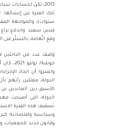
2015، لكنْ لحسابات 
سنوات)، والمواجهة المفت
قيس سعيد. واندلاع نزاع د
وقع اتّهامه، بالتستّر على 
جويلية/ ي
واعتبروا أن اتخاذ الإجرا
الدولة، التي أصبحت مهد
تسقيف هذه الفترة الاستث
وسياسية واقتصادية كبرى، 
وقانون جديد للجمعيات، وق