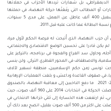
الديمقراطي، بل شعارات تُرددها الأحزاب في حملاتها
رات أو المطالب التي رفَعَتْها حركة النهضة، في حملتها
الانتخابية سنة 2011 ، تشغيل 400 ألف عاطل عن العمل، على مدى 5 سنوات،
سبة البطالة عما كانت عليه قبل 2011.
 أن حزب النهضة، الذي أُتيحت له فرصة الحكم لأول مرة،
لم يكن قادرا على تحسين الوضع الاقتصادي والاجتماعي،
له، وحاول سد الفراغ والفجوة في برنامجه، بالتركيز على
سلامية، والاصطفاف في المحور القطري التركي. ولن ينسى
بحت تونس زمن حكم الإسلاميين، منطقة تسفير لآلاف
ا، في صفوف القاعدة وداعش، و بلغت العمليات الإرهابية
أكثر من 70 عملية بين 2011- 2021. ما دفع الناخبين إلى معاقبة النهضة، بالصندوق
في الانتخابات التالية، إذ حصلت الحركة في انتخابات 2014 على 960 ألف صوت، حيث
، ثم ارتفعت هذه الخسارة إلى ثلثي خزانها الانتخابي في
انتخابات 2019 الأخيرة، فحصلت على اكثر من 500 ألف صوت بقليل، اتضح بعد ذلك أن