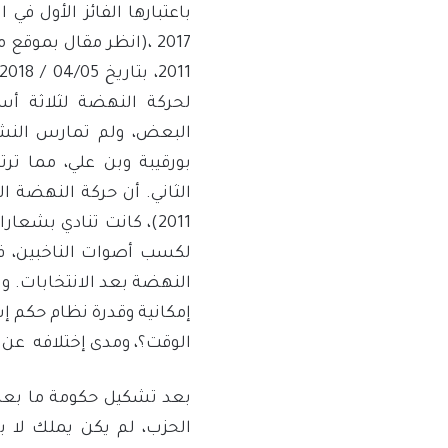
2017 ،(انظر مقال بموقع
لحركة النهضة لثلاثة أس
البعض، ولم تمارس النشا
بورقيبة وبن علي، مما ت
2011)، كانت تنادي بشعا
لكسب أصوات الناخبين، فأر
النهضة بعد الانتخابات. وا
إمكانية وقدرة نظام حكم إ
الوقت؟، ومدى إختلافه عن ا
الحزب، لم يكن يملك لا ب