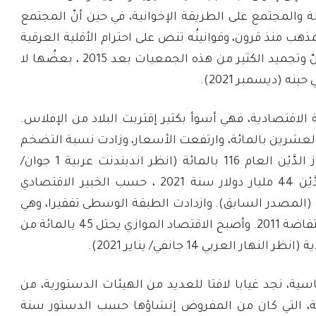
دولة والمجتمع على الطريقة الإخوانية، في حين أنّ المجتمع
ذهب منذ قرون، وقوانينُه تنص على احترام الأقلية العرقية
والدينية. نتيجة لذلك تم حلّ وتجميد الكثير من هذه الجمعيات بعد 2015 ، بعضُها لا
ه (ديسمبر 2021).
لاقتصادية، فهي أسوأ بكثير إقتربت البلاد من الإفلاس.
 العشرين بالمائة، وارتفعت الأسعار، وزادت نسبة التضخم
بشكل مثير للانتباه، وتجاوز الدَّيْن العام 116 بالمائة (انظر اندبندنت عربية 1 جوان/
يونيو 2021)، ويبلغ هذا الدَّيْن 44 مليار دولار سنة 2021 ، حسب الخبير الاقتصادي
(المصدر السابق). وازدادت الطبقة الوسطى تفقيرا، وهي
التي كانت داعما رئيسيا لانتفاضة 2011. وأصبح الاقتصاد الموازي يحتل 45 بالمائة من
ر العربي 14 جانفي/ يناير 2021).
، نجد غيابا لافتا للعديد من الهيئات الدستورية، من
ية، التي كان من المفروض إنشاؤها حسب الدستور سنة