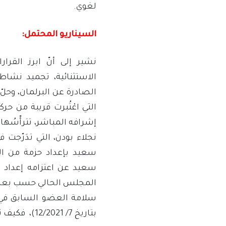
لغوي.
السيناريو المحتمل:
نشير إلى أنّ ابرز القر
الاستثنائية، تجميد نشاط
إشرافه المباشر، تترأّسُها
نجلاء بودن، التي تدَرّجت
سعيد بإعداد حزمة من الإ
سعيد عن اعتزامه إعداد م
المجلس الحالي حسب بعض 
سلامة العضو السابق في ا
بتاريخ 7/ 12/2021)، فكيف تفاعلت حركة النهضة مع هذه الإجراءات؟