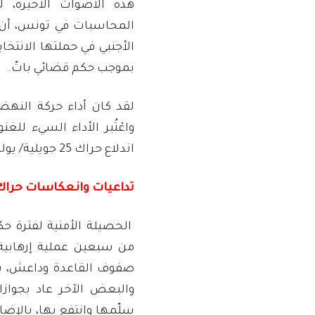
هذه الأصوات الأخيرة،
المحاسبات في تونس، أن 
الأجنبي في حملتها الانتخ
بموجب حكم قضائي باتّ.
واعْتُبر الأداء السيء ل
اندلاع حراك 25 جويلية/ يوليو 2021.
تداعيات وانعكاسات حراك 25 يوليو
الحصيلة الأمنية لفترة حك
من سبعين عملية إرهابية،
صفوف القاعدة وداعش، بعض
والبعض الآخر عاد بجواز
سلّمها وانتفع بها، بالإضاف