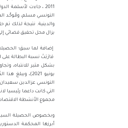
2011 ، جاءت لأسلمة ال
التونسي مسلم، ومُوحَّد الم
يزال محل تحقيق قضائي إلي حين
إضافة لما سبق؛ الحصيلة ا
قارَبَتْ نسبة البطالة على
التونسي عزالدين سعيدان 
مجموع الأنشطة الاقتصادية (انظر النها
وبخصوص الحصيلة السياسية
أبرزها المحكمة الدستور