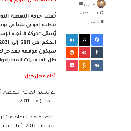
د.أعلية علاني- مؤرخ وباح
أرسل
مركز رع
بريدا
8 يناير، 2022
إلكترونيا
تُعتبر حركة النهضة الت
8 دقائق
فيسبوك
‫X
لينكدإن
بينتيريست
‫Pocket
Odnoklassniki
ظل المتغيرات المحلية وال
أداء محل جدل:
لم يسبق لحركة النهضة، أن
برلمان) قبل 2011.
لذلك، فبعد انتفاضة “ال
انتخابات 2011