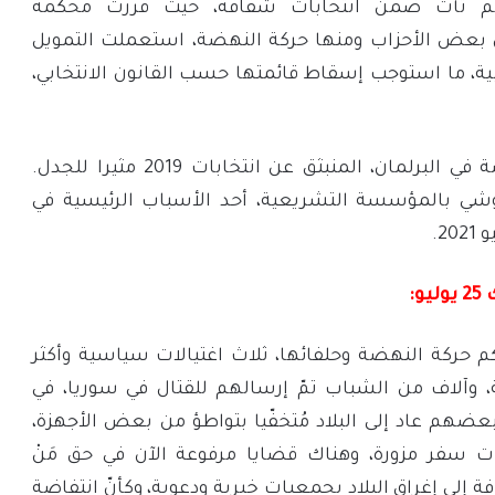
 لم تأت ضمن انتخابات شفافة، حيث قررت محكمة
بعض الأحزاب ومنها حركة النهضة، استعملت التمويل
ابية، ما استوجب إسقاط قائمتها حسب القانون الانتخابي،
لقد كان أداء حركة النهضة في البرلمان، المنبثق عن انتخابات 2019 مثيرا للجدل.
لغنوشي بالمؤسسة التشريعية، أحد الأسباب الرئيسية في
:
م حركة النهضة وحلفائها، ثلاث اغتيالات سياسية وأكثر
 وآلاف من الشباب تمّ إرسالهم للقتال في سوريا، في
هم عاد إلى البلاد مُتخفّيا بتواطؤ من بعض الأجهزة،
ات سفر مزورة، وهناك قضايا مرفوعة الآن في حق مَنْ
ة إلى إغراق البلاد بجمعيات خيرية ودعوية، وكأنّ انتفاضة