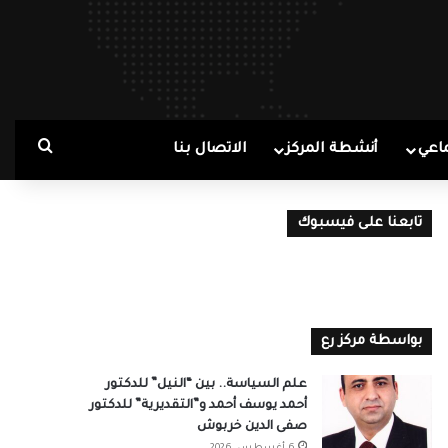
بحث ع
اعي
أنشطة المركز
الاتصال بنا
تابعنا على فيسبوك
بواسطة مركز رع
علم السياسة.. بين “النيل” للدكتور
أحمد يوسف أحمد و”التقديرية” للدكتور
صفى الدين خربوش