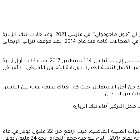
تعد زيارة رئيسة تنزانيا “سامية حسن” إلى القاهرة، الأولى لها بعد توليها مقاليد الحكم في تنزانيا عقب وفاة الرئيس التنزاني “جون ماجوفولي” في مارس 2021. وقد جاءت تلك الزيارة
استكمالا لمسيرة طويلة من العلاقات الثنائية بين البلدين، حيث شهدت العلاقات بين مصر وتنزانيا تطورات إيجابية كبيرة في المجالات كافة منذ عام 2014، بعد موقف تنزانيا الإيجابي
أما التطور الأبرز في العلاقات بين مصر وتنزانيا في السنوات الأخيرة، فقد تمثل في الزيارة التاريخية التي قام بها الرئيس السيسي إلى تنزانيا في 14 أغسطس 2017، حيث كانت أول زيارة
لكامل لتنمية القدرات وزيادة التعاون الأفريقي – الأفريقي
ك من أجل الاستقلال، حيث كان هناك علاقة قوية بين الرئيس
ت بين البلدين.
حل التركيز أثناء تلك الزيارة .
: لا يزال حجم التبادل التجاري بين مصر وتنزانيا محدودًا على الرغم من التحسن الكبير الذي شهدته السنوات القليلة الماضية، حيث ارتفع من 22 مليون دولار في عام
2010 إلى 36.2 مليون دولار في عام 2015 ، ووصل إلى 47 مليون دولار أمريكي في عام 2018 مسجلة بذلك قفزة بنسبة 75 % مقارنة بعام 2017 ، الذى بلغ فيه حجم التجارة نحو 24 مليون دولار.