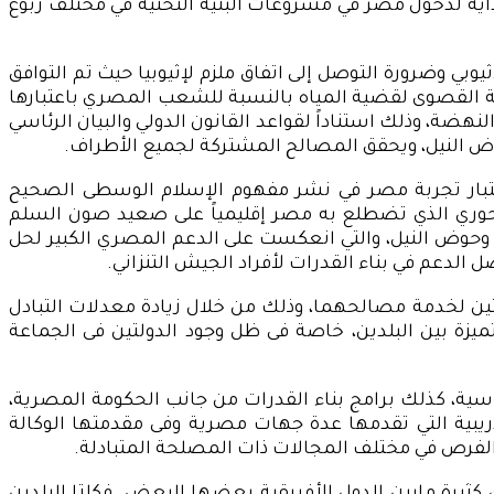
بداية لدخول مصر في مشروعات البنية التحتية في مختلف ربوع
وبي وضرورة التوصل إلى اتفاق ملزم لإثيوبيا حيث تم التوافق
مية القصوى لقضية المياه بالنسبة للشعب المصري باعتبارها
ة، وذلك استناداً لقواعد القانون الدولي والبيان الرئاسي
حوض النيل، ويحقق المصالح المشتركة لجميع الأطراف.
اعتبار تجربة مصر في نشر مفهوم الإسلام الوسطى الصحيح
لمحوري الذي تضطلع به مصر إقليمياً على صعيد صون السلم
 وحوض النيل، والتي انعكست على الدعم المصري الكبير لحل
 الدعم في بناء القدرات لأفراد الجيش التنزاني.
ولتين لخدمة مصالحهما، وذلك من خلال زيادة معدلات التبادل
ميزة بين البلدين، خاصة فى ظل وجود الدولتين فى الجماعة
اسية، كذلك برامج بناء القدرات من جانب الحكومة المصرية،
لتدريبية التي تقدمها عدة جهات مصرية وفى مقدمتها الوكالة
ة الفرص في مختلف المجالات ذات المصلحة المتبادلة.