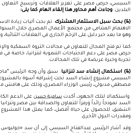
السيسي، حرص مصر على تعزيز العلاقات وترسيخ التعاون الاس
البلدين.
وجاءت أهم محاور هذا إلقاء الهام كما يلى:
(&) بحث سبل الاستثمار المشترك
: تم بحث آليات زيادة الا
الاهتمام المتنامي من مجتمع الأعمال المصري خلال السنوات ا
وهو ما يعد خير دليل على الزخم الجاري في العلاقات الثنائية، و
كما تم فتح المجال للتعاون في مجالات الثرو
ة السمكية والإن
حرص مصر على دعم الاحتياجات التنموية لتنزانيا، خاصة في ق
تجربة وخبرة عريضة في تلك المجالات.
(&)
استكمال إنشاء سد تنزانيا
: سبق وأن وجه الرئيس “ما
مصطفي مدبولي، رئيس الوزراء المصري، وذلك على هامش مشار
واستكمالا لتلك الجهو
د، أكدت
سامية حسن
على الدعم الكا
السد نموذجاً رائداً ورمزاً للتعاون والصداقة بين مصر وتنز
الشقيق، للحصول على حياة أفضل، كما يمثل هذا المشروع نمو
ومقدرات الدول الأخرى.