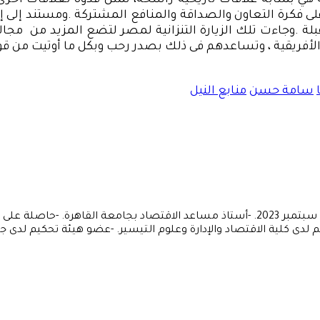
 هي بمثابة علاقات تاريخية راسخة، تمثل قدوة لعلاقات أخرى 
على فكرة التعاون والصداقة والمنافع المشتركة .ومستند إلى
بلة .وجاءت تلك الزيارة التنزانية لمصر لتضع المزيد من مج
 الأفريقية ، وتساعدهم فى ذلك بصدر رحب وبكل ما أوتيت من قو
سامة حسن
منابع النيل
مساعد مدير المركز في الملفات الاقتصادية والدراسات الإفريقية حتى سبتمبر 2023. -أستاذ مس
 لدى كلية الاقتصاد والإدارة وعلوم التيسير. -عضو هيئة تحكيم لدى 