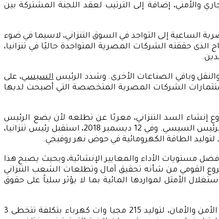
ي والأمني، إضافة إلى الترتيب لعقد اللجنة المشتركة بين
ية الساعية إلى التواجد في السوق التنزاني، لاسيما في ضوء
الذى حققته الشركات المصرية المتواجدة حاليًا في تنزانيا،
دين.
 والنقل وباقي الصناعات الأخرى. وشدد الرئيس
السيسي
، على
ثمارات الشركات المصرية المتخصصة التي أصبحت لديها
إنشاء السد التنزاني، معربًا عن تطلعه لأن يضع الرئيس
السيسي مشروع إنشاء السد تحت إشرافه أسوة بالمشروعات القومية الكبرى الجاري تنفيذها في مصر، وهو ما رحب به الرئيس السيسي. وفي 12 ديسمبر 2018، استقبل رئيس تنزانيا،
توليد الطاقة الكهرومائية في حوض نهر روفيجي.
ضل مستويات الأداء والمعايير الإنشائية،
وبحيث يصبح هذا
لمشروع القومي من شأنه تحقيق آمال وتطلعات الشعب التنزاني
ال الأمثل لمواردها المائية بما لا يؤثر سلباً على حقوق
وقد أشار الرئيس عبدالفتاح السيسي إلى أن سد «جوليوس نيريري»، سيبنى بخبرة وسواعد مصرية على أعلى مستوى من الأمن والأمان، لتوليد 215 مجيا وات كهرباء بتكلفة تتخطى 3