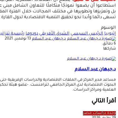
تأسيسا على ما سبق
،
يتضح أن العلاقات المصرية التنزانية
استطاعوا أن يضعوا نموذجًا متكاملًا للتعاون الشامل مبني 
بل وتعزيزها وتطويرها في مختلف المجالات خلال الفترة المق
تسعى دائما وأبدا نحو تحقيق التنمية الاقتصادية لدول القارة
الوسوم
إثيوبيا
الرئيس السيسي
الشرق الأفريقي
دودوما
رئيسية تنزانيا
أرسل
د.جيهان عبد السلام
13 نوفمبر، 2021
بريدا
6 دقائق
‫X
‫Pocket
لينكدإن
فيسبوك
بينتيريست
Odnoklassniki
إلكترونيا
شاركها
‫X
طباعة
‫Pocket
لينكدإن
مشاركة
فيسبوك
بينتيريست
Odnoklassniki
عبر
البريد
د.جيهان عبد السلام
البحوث الاقتصادية لدى المركز الجامعي لترامنست. -عضو هيئة تحكيم
العلمية ومراكز الدراسات.
أقرأ التالي
وحدة دراسات مصر