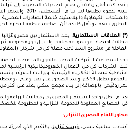
والمنتجات الكيماوية والبلاستيك قائمة الصادرات المصرية إلى 
التجاري بينهما، ويأمل كلاهما أن تضاعف منطقة التجارة الحرة القارية الأفريقية، التي دخلت
(*) العلاقات الاستثمارية:
يعد الاستثمار بين مصر وتنزانيا
العاملة في مشروع السد تحت مظلة كل من شركتى (المقاولون العرب والسويدي إليكتريك) ن
نهر روفيجي، بالإضافة إلى بناء مجمع سكني يمتد على أكثر من 19000 متر مربع لسكن الموظفين. ومن المتوقع أن يتم الانتهاء من السد بحلول عام 2022 بتكلفة 2.9 مليار دولار أمريكي
هذا فى ظل تواجد الاستثمار المصرى فى مجالات الزراعة والمز
فى المصانع المملوكة للحكومة التنزانية والمطروحة للخصخ
محاور اللقاء المصرى التنزانى:
أشادت سامية حسن،
رئيسة تنزانيا
، بالتقدم الذي أحرزته م