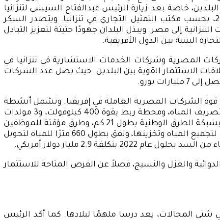
ت، وجاءت انعكاساً لتوثيق العلاقات بين البلدين، خاصة بعد زيارة الرئيس عبدالفتاح السيسي لتنزانيا
تلبية لدعوة نظيرها لتنزانيا في أغسطس 2017. واستمر التبادل التجارى فى الارتفاع ليصل إلى 49 مليون دولار عام 2019، بحسب مكتب التمثيل التجاري في تنزانيا. ويتصدر السكر
نزانية إلى مصر. ويبذل البلدان جهودًا حثيثة لتعزيز التبادل
شركات المصرية وشركات الخدمات الاستشارية في تنزانيا في
ال فوز مجموعة شركات مصرية بعقد بناء سد Stiegler’s Gorge أهم إشارة على علاقات الاستثمار القوية بين البلدين. حيث يصل عدد الشركات
لمشروع بعد منافسته مع 12 شركة عالمية ، وهو مؤشر على قوة الشركات المصرية العاملة في إفريقيا. وتشمل أنشطة
تلك الشركات كل من الأعمال الكهروميكانيكية الرئيسية لمحطات الكهرباء بسعة مركبة 2115 ميغاوات، وأنظمة تبريد وتصريف المياه، ومحطة ربط بقوة 400 كيلوفولت، و3 مولدات
احتياطية لمحطة الكهرباء الرئيسية. وبوابات الصرف. وتشمل الأعمال المدنية إنشاء طرق تربط موقع السد بشكل دائم بشبكة الطرق الوطنية بطول 21 كم، وطرق مؤقتة للموظفين
بالموقع بطول 59 كم، وسد الصخور على نهر روفيجي، ومحطة توليد طاقة 100 كيلو فولت، كذلك إنشاء أربعة سدود صغيرة لتجميع المياه وتخزينها، ونفق بطول 660 مترًا للمياه لتحويل
دوائية والغزل والنسيج، فضلاً عن الفرص المتاحة للاستثمار
ي شتى المجالات، يعد درسا ملهمًا
لبلادها. كما أكد الرئيس