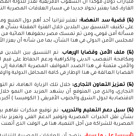
مليارات دولار، مؤكدًا أن الشعوب الأفريقية تقدر للدولة ال
القارة، كما يعتبر تحولا جديدا في مسار العلاقات المصرية التن
(&) قضية سد النهضة:
تعتبر تنزانيا أحد أهم دول المنبع 
على تكثيف التنسيق بين البلدين خلال الفترة المقبلة بشأن 
مسألة أمن قومي، ومن ثم تمسك مصر بحقوقها المائية من خلال
لمجلس الأمن الدولي في هذا الشأن، بما من شأنه أن يعزز ال
(&) ملف الأمن وقضايا الإرهاب
: تم التنسيق بين البلدين 
ومكافحة التعصب الديني والكراهية ودعم الحفاظ على قيم ا
والأمن، مثمنةً في هذا الصدد المواقف المصرية الهادفة إل
القضايا العالقة في هذا الإطار في كافة المحافل الدولية وال
(&) تعزيز التعاون التجارى:
خلال تلك الزيارة الهامة، تم الت
التجاري، والذي من المتوقع أن يشهد المزيد من النمو خلال
الاقتصادية لدول الشرق والجنوب الأفريقي ( الكوميسا ) أكبر و
(&) سبل دعم التعليم و
التدريب
: تم توقيع مذكرات تفاهم بي
بشأن نقل الخبرات المصرية وتوفير الدعم الفني وتعزيز بناء
المصرية للشراكة من أجل التنمية، هذا فى الوقت الذى أثمنت 