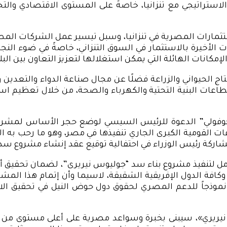
تراتيجي مع تنزانيا، خاصةً على المستوى الاقتصادي والتجار
ستثمارات المصرية في تنزانيا، وسبل تيسير عمل الشركات المصر
لأخيرة بالاستثمار في السوق التنزاني، خاصةً في ضوء النجاح 
الإمكانات الهائلة التي يمكن استغلالها لتعزيز التعاون بين البل
تاج الحيواني والزراعة فضلًا عن مجال صناعة الدواء والتعدين
طاعات البنية التحتية والكهرباء والصحة، من خلال تعظيم
است
جوفولي” الدعوة للرئيس السيسي لوضع حجر الأساس لمشروع 
كة رئيس الوزراء في احتفالية توقيع عقد إنشاء مشروع سد ل
مل لتنفيذ مشروع بناء سد “جوليوس نيريرى”، لضمان تحقيق أف
انيا وكافة الدول الإفريقية الشقيقة، لاسيما وأن إتمام هذا ا
ذجاً للدعم المصري لحقوق دول حوض النيل في تحقيق الاستغل