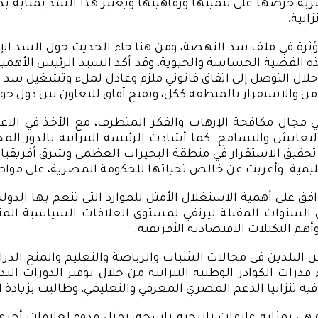
مصرية حرصها على تنميتها ورفاهيتها.ويعتبر هذا السد بمثابة 
زانية
.
ومؤثرة في ملف سد النهضة، ومن هنا جاء الحديث حول السد الإثي
هذه القضية الحساسة والحيوية، وقد أكد السيد الرئيس الأه
 التوصل إلى اتفاق قانوني ملزم وعادل لملء وتشغيل سد النهض
أمن والاستقرار بالمنطقة ككل، ويفتح آفاق للتعاون بين دول 
في مجال مكافحة الإرهاب والفكر المتطرف، مع الأخذ في ال
لتعايش والتسامح. كما أشادت الرئيسة التنزانية بالدور ا
ى تحقيق الاستقرار في منطقة البحيرات العظمى وشرق أفريقيا
إقليمية. وأعربت عن خالص تحياتها للحكومة المصرية، على مواصل
وافق على أهمية الاستغلال الأمثل للموارد التى تنعم بها الد
 السنوات المقبلة ليرتقي لمستوى العلاقات السياسية المت
أهم التكتلات الاقتصادية الأفريقية.
ن البلدين فى مجالات الشباب والرياضة والتعليم والمنح الدر
 قدرات الكوادر الوطنية التنزانية من خلال توفير الدورات ا
فيه تنزانيا الدعم المصري المعرفي والتعليمي، وطالبت بزياد