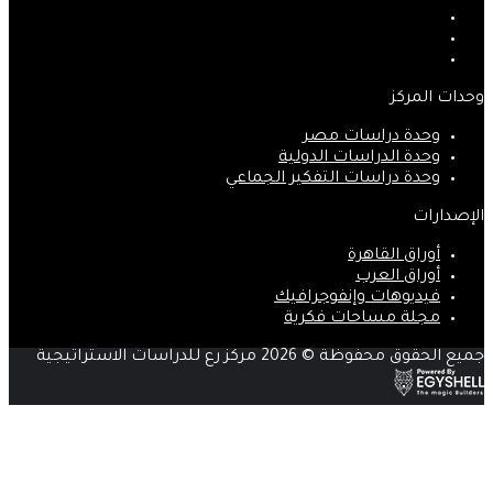
‫X
‫YouTube
انستقرام
وحدات المركز
وحدة دراسات مصر
وحدة الدراسات الدولية
وحدة دراسات التفكير الجماعي
الإصدارات
أوراق القاهرة
أوراق العرب
فيديوهات وإنفوجرافيك
مجلة مساحات فكرية
جميع الحقوق محفوظة © 2026 مركز رع للدراسات الاستراتيجية
‫X
زر
ڤايبر
تيلقرام
واتساب
فيسبوك
الذهاب
إلى
الأعلى