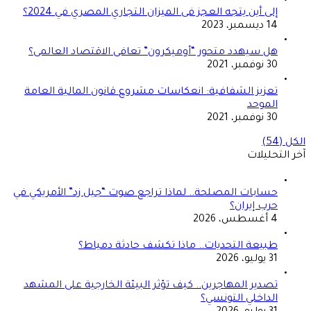
إلى أين يتجه العجز فى الميزان التجاري المصري في 2024؟
14 ديسمبر، 2023
هل سيهدد متحور “أوميكرون” تعافى الاقتصاد العالمى؟
30 نوفمبر، 2021
تعزيز الشفافية: انعكاسات مشروع قانون المالية العامة
الموحد
30 نوفمبر، 2021
الكل (54)
آخر التحليلات
حسابات المصلحة.. لماذا تراجع صوت “جيل زد” الأمريكي في
حرب إيران؟
4 أغسطس، 2026
طبيعة التحديات.. ماذا تكشف حادثة دمياط؟
31 يوليو، 2026
تصدير المهاجرين.. كيف تؤثر البيئة الخارجية على المشهد
الداخلي التونسي؟