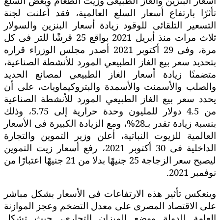
أسعار البنزين والغاز الطبيعى وزيت الطعام وبعض السلع
تأثرًا بارتفاع أسعار السلع العالمية، فقد أعلنت لجنة
التسعير التلقائى للوقود زيادة أسعار البنزين والسولار
ثلاث مرات منذ أبريل 2021 بواقع 25 قرشًا للتر فى كل
مرة، وفى 29 أكتوبر 2021 أصدر مجلس الوزراء قراره
بتحديد سعر بيع الغاز الطبيعي المورد للأنشطة الصناعية،
متضمنًا زيادة أسعار الغاز الطبيعي لمصانع الحديد
والصلب والأسمنت والأسمدة والبتروكيماويات، على أن
يحدد سعر بيع الغاز الطبيعي المورد للأنشطة الصناعية
من 4.5 دولار للمليون وحدة حرارية إلى 5.75، وذلك
بنسبة زيادة تقدر بـ28%، ومع الزيادة الكبيرة فى الأسعار
العالمية للزيوت النباتية، أعلن وزير التموين والتجارة
الداخلية فى 30 أكتوبر 2021، رفع أسعار زيت التموين
ليصبح سعر الزجاجة 25 جنيهًا بدلا من 21 جنيهًا اعتبارًا من
نوفمبر 2021.
وينعكس تأثير هذه الارتفاعات فى الأسعار بشكل مباشر
على الاقتصاد المصرى على معدل التضخم وعجز الموازنة
العامة للدولة ووضع الميزان التجارى، حيث تشكل