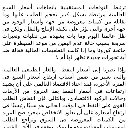
ترتبط التوقعات المستقبلية باتجاهات أسعار السلع
العالمية مرتبطة بشكل كبير بحجم الطلب عليها وما
يقابله من كميات معروضة من جهة وأسعار الوقود من
جهة أخرى والتى تؤثر على تكلفة الإنتاج والنقل، ولكن فى
ظل عالمنا اليوم وما بات يشهده من تقلبات وتغيرات
سريعة بسبب حالة عدم اليقين من موعد السيطرة على
جائحة كورونا وما إذا كانت التطعيمات الحالية فعالة ضد
أية تحورات جديدة تظهر لها أم لا.
وإذا نظرنا إلى أسعار النفط
والغاز الطبيعى العالمية
والتى تعتبر من ضمن أسباب ارتفاع أسعار السلع فى
الفترة الأخيرة، فقد اعتاد الاقتصاد العالمى على أن يشهد
ارتفاعات فى أسعار النفط بعد الخروج من الأزمات
وحالات الركود الاقتصادى، وبالتالى فإن انتعاش الطلب
القوى على النفط فى الوقت الحالى هو سببًا رئيسيًا فى
ارتفاع أسعاره على أن يعاود الانخفاض بمجرد ضخ المزيد
من الكميات المعروضة فى السوق وتراجع الطلب
لمستوياته المعتادة، وهو ما يمكن توقعه فى الأجل القصير