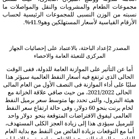
مجموعات الطعام والمشروبات والنقل والمواصلات ما
نسبته من الوزن النسبى للمجموعات الرئيسية لحساب
الأرقام القياسية لأسعار المستهلكين وهو41.9%.
المصدر
2
إعداد الباحثة، بالاعتماد على إحصائيات الجهاز
المركزى للتعبئة العامة والاحصاء
أما عن التأثير على الموازنة العامة للدولة، ففى الوقت
الحالى الذى ترتفع فيه أسعار النفط العالمية سيؤثر هذا
سلبًا على أداء الموازنة فى النصف الأول من العام المالى
الحالى 2021/2022، من حيث صافي علاقة الخزانة مع
هيئة البترول، والتى تحدد بها متوسط سعر برميل النفط
لخام برنت بنحو 60 دولار، وفى حالة ارتفاع سعر النفط
العالمى ليفوق الافتراضات المتوقعة بنحو
دولار واحد
للبرميل سيؤدى هذا إلى زيادة العجز الكلى المستهدف،
أما مع التوقعات بزيادة الفائض من النفط مع بداية العام
القادم مع الزيادة التدريجية للإنتاج وزيادة وتيرة الإصابات