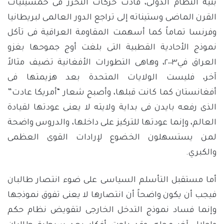
بنية النظام الدولى، فأدت حركات التحرر فى خمسينيات
القرن الماضى وستيناته إلى تراجع الدور العالمى لبريطانيا
وفرنسا تماماً كما أسهمت المقاومة العراقية فى تآكل
نموذج الأحادية القطبية التى بلغت أوج جموحها بغزو
العراق في٢٠٠٣، وهاهى التطورات الأفغانية تضيف مثالاً
آخر، فليست الولايات المتحدة بعد هزيمتها فى
أفغانستان كما كانت قبلها، وأصبح شعار “أمريكا عادت”
الذى رفعه بايدن فى بداية ولايته لا يعنى عودتها لقيادة
العالم، وإنما عودتها للتركيز على داخلها، والدروس واضحة
لمن يستسهلون الخضوع لإرادات القوى العظمى
والكبري.
أما مستقبل التأسلم السياسى على ضوء انتصار طالبان
فيجب أن يكون واضحاً أن انتصارها لا يعنى تفوق نموذجها
وإنما فساد نموذج التدخل الخارجى لتقويض نظام حكم