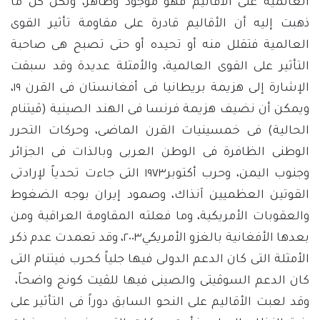
العالمية على الأقاليم فهو موجود وظاهر، ولكن كل ما
ذهبت إليه أن الأقاليم قادرة على مقاومة تأثير القوى
العالمية فتقلل منه أو تحيده أو حتى تصبح هى صاحبة
التأثير على القوى العالمية، والأمثلة عديدة وقد سبقت
الإشارة إلى هزيمة بريطانيا فى أفغانستان فى القرن ١٩،
ويمكن أن نضيف هزيمة فرنسا فى الهند الصينية (ڤيتنام
الحالية) فى خمسينيات القرن الماضى، وحركات التحرر
الوطنى الظافرة فى الوطن العربى وبالذات فى الجزائر
وجنوب اليمن، وحرب أكتوبر١٩٧٣ التى جاءت تحدياً لإرادتى
القوتين العظميين آنذاك، وصمود إيران بوجه الضغوط
والعقوبات الأمريكية، وما فعلته المقاومة العراقية ومن
بعدها الأفغانية بالغزو الأمريكي٢٠٠٣، وقد تعمدت عدم ذكر
الأمثلة التى كان الدعم الدولى فيها جلياً كحرب فيتنام التى
كان الدعم السوڤيتى والصينى فيها للڤيت كونج واضحاً،
وقد لعبت الأقاليم على النحو السابق دوراً فى التأثير على