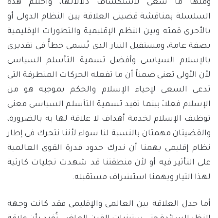
ومنها ما سعى لاستكشاف دلالاتها، وأختتم هذه
السلسلة بمناقشة قضيتى العلاقة بين النظام الدولى أو
بالأحرى قمته وبين النظم الإقليمية والتطورات الإقليمية
بصفة عامة، ومستقبل التيار الذى يُسمى خطأً فى تقديرى
بالإسلام السياسى وأفضل تسمية التأسلم السياسى
لأن الأولى تعنى ضمناً أن ما تفعله الحركات المتطرفة التى
تدعى السعى لإحياء الإسلام والحكم بموجبه هو من
الإسلام فعلا،ً بينما تفيد تسمية التأسلم السياسى معنى
توظيف الإسلام لخدمة أهداف لا علاقة لها به بالضرورة،
والقضيتان مهمتان بالنسبة لنا سواء لأننا نتحرك فى إطار
نظام إقليمى يهمنا أن ندرك حدود قدرة القوى العالمية
على التأثير فيه أو لأن منطقتنا قد شهدت تجليات كارثية
لهذا التيار ويهمنا استشراف مستقبله.
أما جدل العلاقة بين العالمى والإقليمى فقد كانت وجهة