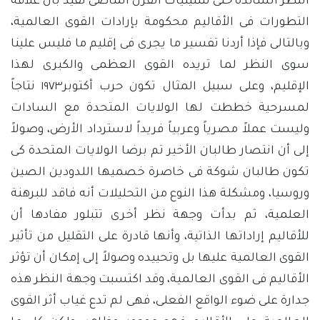
النظر السائدة حتى ستينيات القرن الماضى تُفيد بأن علاقة
التطورات فى الأقاليم محكومة بإرادات القوى العالمية،
وبالتالى فإذا أردنا تفسير ما يجرى فى إقليم ما فليس علينا
سوى النظر لما تريده القوى العظمى والكبرى لهذا
الإقليم، وعلى سبيل المثال تكون حرب أكتوبر١٩٧٣ نتاجاً
لمسرحية خططت لها الولايات المتحدة مع السادات
وليست عملاً مصرياً وعربياً فريداً لاسترداد الأرض، وصولاً
إلى أن انتصار طالبان الأخير تم برضا الولايات المتحدة كى
تكون طالبان شوكة فى خاصرة خصميها اللدودين الصين
وروسيا، ومشكلة هذا النوع من التحليلات أنه فاقد للبرهنة
العلمية، ثم بدأت وجهة نظر أخرى تتبلور مفادها أن
للأقاليم إراداتها الذاتية، وأنها قادرة على التقليل من تأثير
القوى العالمية عليها بل وتحييده وصولاً إلى إمكان أن تؤثر
الأقاليم فى القوى العالمية، وقد اكتسبت وجهة النظر هذه
جدارة على ضوء الواقع الفعلى، فهى لم تدع غياب أثر القوى