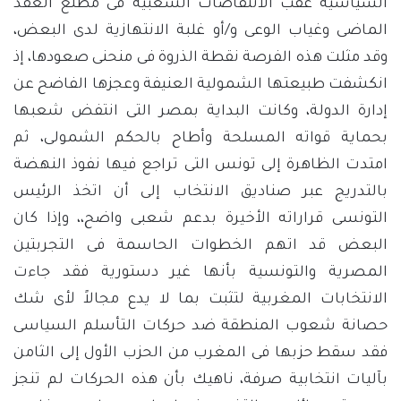
السياسية عقب الانتفاضات الشعبية فى مطلع العقد
الماضى وغياب الوعى و/أو غلبة الانتهازية لدى البعض،
وقد مثلت هذه الفرصة نقطة الذروة فى منحنى صعودها، إذ
انكشفت طبيعتها الشمولية العنيفة وعجزها الفاضح عن
إدارة الدولة، وكانت البداية بمصر التى انتفض شعبها
بحماية قواته المسلحة وأطاح بالحكم الشمولى، ثم
امتدت الظاهرة إلى تونس التى تراجع فيها نفوذ النهضة
بالتدريج عبر صناديق الانتخاب إلى أن اتخذ الرئيس
التونسى قراراته الأخيرة بدعم شعبى واضح،، وإذا كان
البعض قد اتهم الخطوات الحاسمة فى التجربتين
المصرية والتونسية بأنها غير دستورية فقد جاءت
الانتخابات المغربية لتثبت بما لا يدع مجالاً لأى شك
حصانة شعوب المنطقة ضد حركات التأسلم السياسى
فقد سقط حزبها فى المغرب من الحزب الأول إلى الثامن
بآليات انتخابية صرفة، ناهيك بأن هذه الحركات لم تنجز