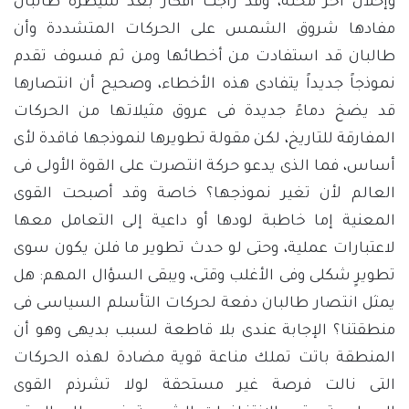
وإحلال آخر محله، وقد راجت أفكار بعد سيطرة طالبان
مفادها شروق الشمس على الحركات المتشددة وأن
طالبان قد استفادت من أخطائها ومن ثم فسوف تقدم
نموذجاً جديداً يتفادى هذه الأخطاء، وصحيح أن انتصارها
قد يضخ دماءً جديدة فى عروق مثيلاتها من الحركات
المفارقة للتاريخ، لكن مقولة تطويرها لنموذجها فاقدة لأى
أساس، فما الذى يدعو حركة انتصرت على القوة الأولى فى
العالم لأن تغير نموذجها؟ خاصة وقد أصبحت القوى
المعنية إما خاطبة لودها أو داعية إلى التعامل معها
لاعتبارات عملية، وحتى لو حدث تطوير ما فلن يكون سوى
تطويرٍ شكلى وفى الأغلب وقتى، ويبقى السؤال المهم: هل
يمثل انتصار طالبان دفعة لحركات التأسلم السياسى فى
منطقتنا؟ الإجابة عندى بلا قاطعة لسبب بديهى وهو أن
المنطقة باتت تملك مناعة قوية مضادة لهذه الحركات
التى نالت فرصة غير مستحقة لولا تشرذم القوى