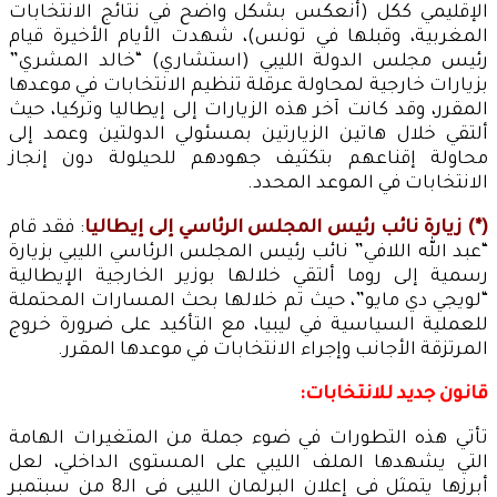
الإقليمي ككل (أنعكس بشكل واضح في نتائج الانتخابات
المغربية، وقبلها في تونس)، شهدت الأيام الأخيرة قيام
رئيس مجلس الدولة الليبي (استشاري) “خالد المشري”
بزيارات خارجية لمحاولة عرقلة تنظيم الانتخابات في موعدها
المقرر، وقد كانت آخر هذه الزيارات إلى إيطاليا وتركيا، حيث
ألتقي خلال هاتين الزيارتين بمسئولي الدولتين وعمد إلى
محاولة إقناعهم بتكثيف جهودهم للحيلولة دون إنجاز
الانتخابات في الموعد المحدد.
(*) زيارة نائب رئيس المجلس الرئاسي إلى إيطاليا
: فقد قام
“عبد الله اللافي” نائب رئيس المجلس الرئاسي الليبي بزيارة
رسمية إلى روما ألتقي خلالها بوزير الخارجية الإيطالية
“لويجي دي مايو”، حيث تم خلالها بحث المسارات المحتملة
للعملية السياسية في ليبيا، مع التأكيد على ضرورة خروج
المرتزقة الأجانب وإجراء الانتخابات في موعدها المقرر.
قانون جديد للانتخابات:
تأتي هذه التطورات في ضوء جملة من المتغيرات الهامة
التي يشهدها الملف الليبي على المستوى الداخلي، لعل
أبرزها يتمثل في إعلان البرلمان الليبي في الـ8 من سبتمبر