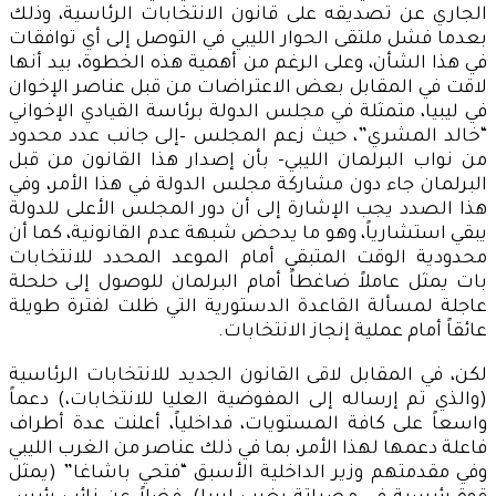
الجاري عن تصديقه على قانون الانتخابات الرئاسية، وذلك
بعدما فشل ملتقى الحوار الليبي في التوصل إلى أي توافقات
في هذا الشأن، وعلى الرغم من أهمية هذه الخطوة، بيد أنها
لاقت في المقابل بعض الاعتراضات من قبل عناصر الإخوان
في ليبيا، متمثلة في مجلس الدولة برئاسة القيادي الإخواني
“خالد المشري”، حيث زعم المجلس –إلى جانب عدد محدود
من نواب البرلمان الليبي- بأن إصدار هذا القانون من قبل
البرلمان جاء دون مشاركة مجلس الدولة في هذا الأمر، وفي
هذا الصدد يجب الإشارة إلى أن دور المجلس الأعلى للدولة
يبقي استشارياً، وهو ما يدحض شبهة عدم القانونية، كما أن
محدودية الوقت المتبقي أمام الموعد المحدد للانتخابات
بات يمثل عاملاً ضاغطاً أمام البرلمان للوصول إلى حلحلة
عاجلة لمسألة القاعدة الدستورية التي ظلت لفترة طويلة
عائقاً أمام عملية إنجاز الانتخابات.
لكن، في المقابل لاقى القانون الجديد للانتخابات الرئاسية
(والذي تم إرساله إلى المفوضية العليا للانتخابات،) دعماً
واسعاً على كافة المستويات، فداخلياً، أعلنت عدة أطراف
فاعلة دعمها لهذا الأمر، بما في ذلك عناصر من الغرب الليبي
وفي مقدمتهم وزير الداخلية الأسبق “فتحي باشاغا” (يمثل