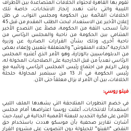
تقوم بها القاهرة لاحتواء الخلافات المتصاعدة بين الأطراف
الليبية والتي باتت تهدد إنجاز الانتخابات، خاصة تلك
الخلافات القائمة بين الحكومة ومجلس النواب، في ظل
إعلان الأخير عن الاستعداد لبحث الطلب المقدم من قبل 45
نائباً لسحب الثقة من الحكومة، فضلاً عن التصدع الأخير
المتنامي بين الحكومة من ناحية والمجلس الرئاسي من
ناحية أخرى، وذلك بشأن القرارات الصادرة عن وزيرة
الخارجية “نجلاء المنقوش” والمتعلقة بتعيين وإعفاء بعض
من الدبلوماسيين بالوزارة، وهو الأمر الذي أعتبره المجلس
الرئاسي تعدياً من قبل الخارجية على الصلاحيات المخولة له،
وعلى الرغم من اجتماع رئيس المجلس الرئاسي ونائبيه مع
رئيس الحكومة في الـ 13 من سبتمبر لمحاولة حلحلة
الخلافات، بين أن الأمر لا يزال معلقاً حتى الآن.
فيتو روسي:
في خضم التطورات المتلاحقة التي يشهدها الملف الليبي
استعداداً للانتخابات، أعلنت روسيا اعتراضها أمام مجلس
الأمن على فكرة التجديد للبعثة الأممية الحالية في ليبيا، حيث
أشارت تقارير صحفية بأن موسكو هددت باستخدام حق
النقض “الفيتو” للحيلولة دون التصويت على مشروع القرار