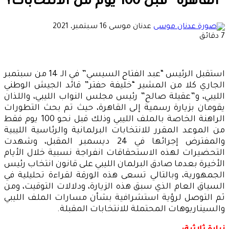
“القاهرة” قبل 100 يوم من الانتخابات؟
أرسل
عدنان موسى
16 سبتمبر، 2021
بريدا
7 دقائق
إلكترونيا
استقبل الرئيس “عبد الفتاح السيسي” في الـ 14 من سبتمبر
الجاري كلا من المشير “خليفة حفتر” قائد الجيش الوطني
الليبي، و”عقيلة صالح” رئيس مجلس النواب الليبي، واللذان
يقومان بزيارة رسمية إلى القاهرة، حيث تم بحث التطورات
الراهنة الخاصة بالملف الليبي وذلك قبل نحو 100 يوم فقط
من الموعد المقرر للانتخابات البرلمانية والرئاسية الليبية
والمفترض إجرائها في 24 ديسمبر المقبل، وشهدت
التحضيرات لهذه الاستحقاقات انفراجة نسبية خلال الأيام
الأخيرة بعدما صادق البرلمان الليبي على قانون انتخاب رئيس
الجمهورية، وبالتالي تسعى هذه الورقة لقراءة تحليلية في
السياق العام الذي سبق هذه الزيارة، ودلالات التوقيت، ومن
ثم التوصل لرؤية استشرافية بشأن مسارات الملف الليبي
والسيناريوهات المحتملة للانتخابات المقبلة.