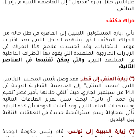
طرابلس خلال زيارة “مدبولي” إلى العاصمة الليبية في إبريل
الماضي.
حراك مكثف:
تأتي زيارة المسئولين الليبيين إلى القاهرة في ظل حالة من
الحراك المكثف الذي يشهده الداخل الليبي بعد اقتراب
موعد الانتخابات، وقد تجسدت ملامح هذا الحراك في
الزيارات الخارجية المتعددة التي يقوم بها الأطراف الداخلية
في المشهد الليبي،
والتي يمكن تفنيدها في العناصر
التالية:
(*) زيارة المنفي إلى قطر
:
فقد وصل رئيس المجلس الرئاسي
الليبي “محمد المنفي” إلى العاصمة القطرية الدوحة في
الـ14 من سبتمبر الجاري، حيث ألتقي خلالها بأمير قطر “تميم
بن حمد آل ثاني”، لبحث سبل تعزيز العلاقات الثنائية
ومستجدات الملف الليبي، وقد أعلنت الدوحة بأن هذه الزيارة
تأتي لمحاولة رسم استراتيجية جديدة في العلاقات الثنائية
بين البلدين.
(*) زيارة الدبيبة إلى تونس
:
قام رئيس حكومة الوحدة