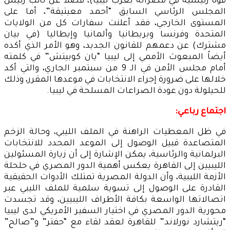
قوة رئيسية في مصراتة بغرب ليبيا)، فضلاً عن نائب رئيس
المجلس الرئاسي السابق “أحمد معيتيقة”، أما على
المستوى الخارجي، فقد أعلنت سفارات كل من الولايات
المتحدة وفرنسا وبريطانيا وألمانيا وإيطاليا (في بيان
مشترك) عن دعمهم للقانون الجديد، وهو الأمر الذي أكده
أيضاً المبعوث الأممي إلى ليبيا “يان كوبيتش” في كلمته
أمام مجلس الأمن في الـ 9 من سبتمبر الجاري، والتي أكد
خلالها على ضرورة إجراء الانتخابات في موعدها المقرر، وذلك
للحيلولة دون عودة الصراعات المسلحة في ليبيا.
اجتماع رباعي
:
في ظل المعطيات الراهنة في الملف الليبي، وحالة الزخم
المتصاعدة قبيل الوصول إلى الموعد المحدد للانتخابات
البرلمانية والرئاسية، يمكن الإشارة إلى أن زيارة المسئولين
الليبيين إلى القاهرة يعكس أهمية الدور المصري في حلحلة
الأزمة الليبية، وأن الدولة المصرية تمتلك الأدوات الحقيقية
القادرة على الوصول إلى تسوية سلمية للملف الليبي عبر
اتصالاتها الواسعة بكافة الأطراف الليبيين، وقد تجسدت
محورية الدور المصري في اختيار السفير الأمريكي لدى ليبيا
“ريتشارد نورلاند” للقاهرة لعقد لقاء مع “حفتر” و”صالح”