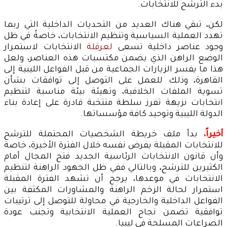
بدء الترشح للانتخابات.
لكن، تبقي هناك العديد من التحديات الداخلية التي ربما
تهدد العملية السياسية وتنظيم الانتخابات، خاصةً في ظل
وجود عناصر داخلية تسعى
لعرقلة
الانتخابات لاستمرار
الوضع الراهن الذي يضمن مكتسبات هذه العناصر، ولعل
هذا ما يفسر الزيارات الجماعية من قبل الفواعل الليبية إلى
القاهرة، وذلك للعمل على التوصل إلى توافقات بشأن
تسوية الملفات الخلافية، وتهيئة بيئة مناسبة لتنظيم
انتخابات نزيهة تفرز سلطة منتخبة قادرة على إعادة بناء
الدولة الليبية وتوحيد كافة مؤسساتها.
أخيراً،
بدأ ملف خريطة الشخصيات المحتملة للترشح
للانتخابات المقبلة يفرض نفسه خلال الفترة الأخيرة، خاصة
وأن قانون الانتخابات الرئاسية الجديد فتح المجال أمام
الكثيرين للترشح، وبالتالي ففي ظل الجهود الراهنة لتنظيم
الانتخابات في موعدها، يرجح أن تشهد الفترة المقبلة
استمرار لحالة الزخم الراهنة والمشاورات المكثفة بين
الفواعل الداخلية والخارجية في محاولة للتوصل إلى ترتيبات
توافقية تضمن نجاح العملية الانتخابية وتجنب عودة
الصراعات المسلحة في ليبيا.