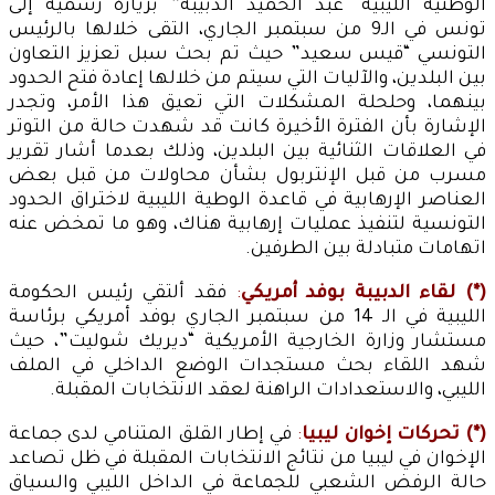
الوطنية الليبية “عبد الحميد الدبيبة” بزيارة رسمية إلى
تونس في الـ9 من سبتمبر الجاري، التقى خلالها بالرئيس
التونسي “قيس سعيد” حيث تم بحث سبل تعزيز التعاون
بين البلدين، والآليات التي سيتم من خلالها إعادة فتح الحدود
بينهما، وحلحلة المشكلات التي تعيق هذا الأمر، وتجدر
الإشارة بأن الفترة الأخيرة كانت قد شهدت حالة من التوتر
في العلاقات الثنائية بين البلدين، وذلك بعدما أشار تقرير
مسرب من قبل الإنتربول بشأن محاولات من قبل بعض
العناصر الإرهابية في قاعدة الوطية الليبية لاختراق الحدود
التونسية لتنفيذ عمليات إرهابية هناك، وهو ما تمخض عنه
اتهامات متبادلة بين الطرفين.
(*) لقاء الدبيبة بوفد أمريكي
:
فقد ألتقي رئيس الحكومة
الليبية في الـ 14 من سبتمبر الجاري بوفد أمريكي برئاسة
مستشار وزارة الخارجية الأمريكية “ديريك شوليت”، حيث
شهد اللقاء بحث مستجدات الوضع الداخلي في الملف
الليبي، والاستعدادات الراهنة لعقد الانتخابات المقبلة.
(*) تحركات إخوان ليبيا
:
في إطار القلق المتنامي لدى جماعة
الإخوان في ليبيا من نتائج الانتخابات المقبلة في ظل تصاعد
حالة الرفض الشعبي للجماعة في الداخل الليبي والسياق