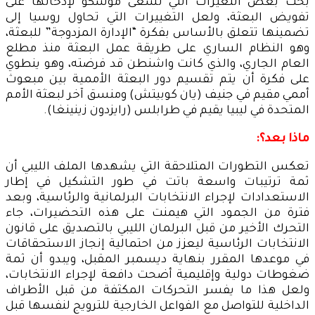
بحث بعض التغيرات التي تسعى موسكو لإدخالها على
تفويض البعثة، ولعل التغييرات التي تحاول روسيا إلى
تضمينها تتعلق بالأساس بفكرة “الإدارة المزدوجة” للبعثة،
وهو النظام الساري على طريقة عمل البعثة منذ مطلع
العام الجاري، والذي كانت واشنطن قد فرضته، وهو ينطوي
على فكرة أن يتم تقسيم دور البعثة الأممية بين مبعوث
أممي مقيم في جنيف (يان كوبيتش) ومنسق آخر لبعثة الأمم
المتحدة في ليبيا يقيم في طرابلس (رايزدون زينينغا).
ماذا بعد؟:
تعكس التطورات المتلاحقة التي يشهدها الملف الليبي أن
ثمة ترتيبات واسعة باتت في طور التشكيل في إطار
الاستعدادات لإجراء الانتخابات البرلمانية والرئاسية، وبعد
فترة من الجمود التي هيمنت على هذه التحضيرات، جاء
التحرك الأخير من قبل البرلمان الليبي بالتصديق على قانون
الانتخابات الرئاسية ليعزز من احتمالية إنجاز الاستحقاقات
في موعدها المقرر بنهاية ديسمبر المقبل، ويبدو أن ثمة
ضغوطات دولية وإقليمية أضحت دافعة لإجراء الانتخابات،
ولعل هذا ما يفسر التحركات المكثفة من قبل الأطراف
الداخلية للتواصل مع الفواعل الخارجية للترويج لنفسها قبل