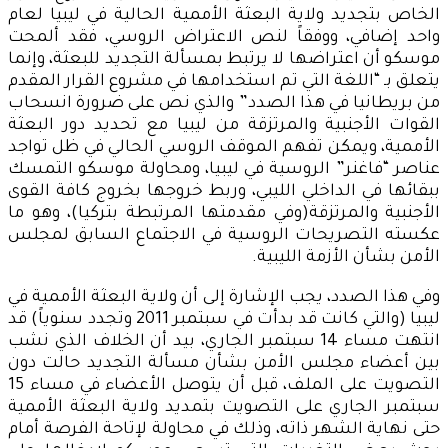
الخاص بتجديد ولاية البعثة الأممية الحالية في ليبيا لعام
واحد إضافي، ووفقاً لنص الاعتراض الروسي، فقد ألمحت
موسكو أن اعتراضها لا يرتبط بمسألة التجديد للبعثة، وإنما
يتعلق بـ “اللغة التي تم استخدامها في مشروع القرار المقدم
من بريطانيا في هذا الصدد” والذي نص على ضرورة انسحاب
القوات الأجنبية والمرتزقة من ليبيا مع تحديد دور البعثة
الأممية، ويمكن تفهم الموقف الروسي الحالي في ظل تواجد
عناصر “فاغنر” الروسية في ليبيا، ومحاولة موسكو التمسك
ببقائها في الداخلي الليبي، وربط خروجها بخروج كافة القوى
الأجنبية والمرتزقة(وفي مقدمتها المرتبطة بتركيا)، وهو ما
عكسته التصريحات الروسية في الاجتماع السابق لمجلس
الأمن بشأن الأزمة الليبية.
وفي هذا الصدد، يجب الإشارة إلى أن ولاية البعثة الأممية في
ليبيا (والتي كانت قد بدأت في سبتمبر 2011 وتجدد سنوياً) قد
انتهت مساء 14 سبتمبر الجاري، بيد أن الخلاف الذي نشب
بين أعضاء مجلس الأمن بشأن مسألة التجديد حالت دون
التصويت على الملف، قبل أن يتوصل الأعضاء في مساء 15
سبتمبر الجاري على التصويت بتمديد ولاية البعثة الأممية
حتى نهاية الشهر ذاته، وذلك في محاولة لإتاحة الفرصة أمام