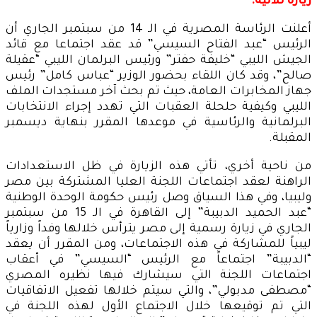
زيارة ثلاثية:
أعلنت الرئاسة المصرية في الـ 14 من سبتمبر الجاري أن
الرئيس “عبد الفتاح السيسي” قد عقد اجتماعا مع قائد
الجيش الليبي “خليفة حفتر” ورئيس البرلمان الليبي “عقيلة
صالح”، وقد كان اللقاء بحضور الوزير “عباس كامل” رئيس
جهاز المخابرات العامة، حيث تم بحث آخر مستجدات الملف
الليبي وكيفية حلحلة العقبات التي تهدد إجراء الانتخابات
البرلمانية والرئاسية في موعدها المقرر بنهاية ديسمبر
المقبلة.
من ناحية أخري، تأتي هذه الزيارة في ظل الاستعدادات
الراهنة لعقد اجتماعات اللجنة العليا المشتركة بين مصر
وليبيا، وفي هذا السياق وصل رئيس حكومة الوحدة الوطنية
“عبد الحميد الدبيبة” إلى القاهرة في الـ 15 من سبتمبر
الجاري في زيارة رسمية إلى مصر يترأس خلالها وفداً وزارياً
ليبياً للمشاركة في هذه الاجتماعات، ومن المقرر أن يعقد
“الدبيبة” اجتماعاً مع الرئيس “السيسي” في أعقاب
اجتماعات اللجنة التي سيشارك فيها نظيره المصري
“مصطفى مدبولي”، والتي سيتم خلالها تفعيل الاتفاقيات
التي تم توقيعها خلال الاجتماع الأول لهذه اللجنة في