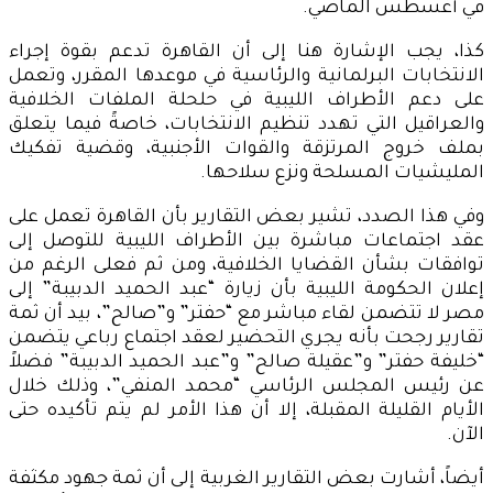
في أغسطس الماضي.
كذا، يجب الإشارة هنا إلى أن القاهرة تدعم بقوة إجراء
الانتخابات البرلمانية والرئاسية في موعدها المقرر، وتعمل
على دعم الأطراف الليبية في حلحلة الملفات الخلافية
والعراقيل التي تهدد تنظيم الانتخابات، خاصةً فيما يتعلق
بملف خروج المرتزقة والقوات الأجنبية، وقضية تفكيك
المليشيات المسلحة ونزع سلاحها.
وفي هذا الصدد، تشير بعض التقارير بأن القاهرة تعمل على
عقد اجتماعات مباشرة بين الأطراف الليبية للتوصل إلى
توافقات بشأن القضايا الخلافية، ومن ثم فعلى الرغم من
إعلان الحكومة الليبية بأن زيارة “عبد الحميد الدبيبة” إلى
مصر لا تتضمن لقاء مباشر مع “حفتر” و”صالح”، بيد أن ثمة
تقارير رجحت بأنه يجري التحضير لعقد اجتماع رباعي يتضمن
“خليفة حفتر” و”عقيلة صالح” و”عبد الحميد الدبيبة” فضلاً
عن رئيس المجلس الرئاسي “محمد المنفي”، وذلك خلال
الأيام القليلة المقبلة، إلا أن هذا الأمر لم يتم تأكيده حتى
الآن.
أيضاً، أشارت بعض التقارير الغربية إلى أن ثمة جهود مكثفة