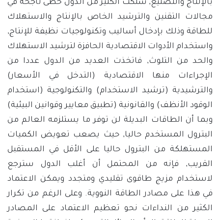
بالإنتاج والتصنيع, سلكت الكثير من الدول خطى ناجحة في
مجالات التقنين والترشيد الخاص بالإنتاج والاستهلاك
للطاقة وذلك بإدخال أساليب وتكنولوجيات نظيفة للإنتاج,
واستخدام الأدوات الاقتصادية الحافزة لترشيد الاستهلاك
والحد من التلوث, فاتخذت العديد من الدول عددا من
الإجراءات منها الاقتصادية (التدخل في الأسعار)
والترشيدية (ترشيد الاستخدام) والتكنولوجية (استخدام
الوقود الأنظف) والقانونية (تطبيق معايير وقوانين البيئية)
وبما أن الطاقات البديلة لن توفر ما يستلزمه العالم من
البترول المستخدم حاليا, حيث يصعب تعويض الكميات
المستهلكة من البترول حاليا على الأقل في المستقبل
القريب, فإنه من المحتمل أن أغلب الدول سترجع
لاستخدام مزيج طاقوى تقليدي ومتجدد ويمكن الاعتماد
في هذا على مصادر الطاقة النووية. وعلى الرغم من تكرار
الكثير من النداءات نحو تعظيم الاعتماد على المصادر