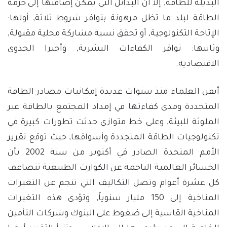
البديلة للطاقة, إلا أن البدائل التي يمكن إضافتها إلى حزمة
الطاقة لبلد ما تظل مرهونة بتوافر شروط ثلاثة, أولها:
الإتاحة التكنولوجية, أو تحقق نسبة مشاركة محلية مقبولة,
وثانيها: توافر الكفاءات البشرية, وأخيرا الجدوى
الاقتصادية.
أيقن العلماء منذ سنوات عديدة إمكانيات مصادر الطاقة
المتجددة ومدى كفاءتها في إمداد المجتمع بالطاقة غير
الملوثة للبيئة, وعلى خط متوازي حدثت تطورات كبيرة في
تكنولوجيات الطاقة المتجددة وأسواقها, حيث توقع تقرير
الأمم المتحدة الصادر في أكتوبر من سنة 2002 بأن
الخسائر العالمية الناجمة عن الكوارث الطبيعية تتضاعف
كل عشرة أعوام وتصل التكاليف التي تنجم عن التغيرات
المناخية إلى 150 مليار سنوياً, وتؤدى هذه التغيرات
المناخية القاسية إلى ضغوط على البنوك وشركات التأمين