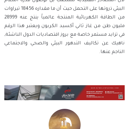
لأن المصادر التقليدية ستنضب بل لوصول قدرة النظام
البيئي ذروتها على التحمل حيث أن ما مقداره 18456 تيراوات
من الطاقة الكهربائية المنتجة عالمياً ينتج عنه 28999
مليون طن من غاز ثاني أكسيد الكربون ويعتبر هذا الرقم
في تزايد مستمر خاصة مع بروز اقتصاديات الدول الناشئة,
ناهيك عن تكاليف التدهور البيئي والصحي والاجتماعي
الناجم عنها.