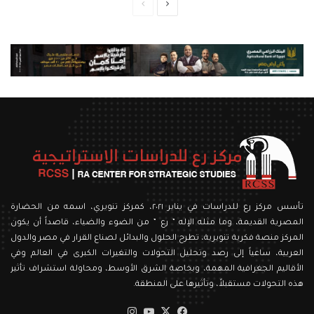
الصفحة
الصفحة
التالية
السابقة
تأسس مركز رع للدراسات في يناير ٢٠٢١، كمركز تنويري، اسمه من الحضارة
المصرية القديمة، وما مثله الإله ” رع ” من الضوء والضياء، قاصداً أن يكون
المركز منصة فكرية تنويرية، تطرح الحلول والبدائل لصناع القرار في مصر والدول
العربية، ساعياً إلى رصد وتحليل التحولات والتغيرات الكبرى في العالم وفي
الأقاليم الجغرافية المهمة، وبخاصة الشرق الأوسط، ومحاولة استشراف تأثير
هذه التحولات مستقبلاً، وتأثيرها على المنطقة.
‫X
فيسبوك
‫YouTube
انستقرام