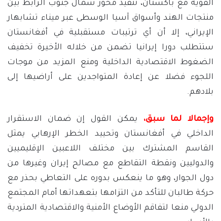
القوية مع باكستان، تنفيذ محور شمال جنوب الرابط بين
منتجات الهند وأسواق آسيا الوسطى عبر ميناء تشابهار
الإيراني، إلا أن أي ترتيبات مستقبلية في أفغانستان
ستتطلب دورا إيرانيا تضمن من خلاله الأخيرة تخفيف
الضغوط الاقتصادية الداخلية ومنع المزيد من موجات
اللجوء فضلا عن إعادة المتواجدين على أراضيها إلى
بلادهم.
وإجمالا لما سبق،
يمكن القول إن ضمان الاستقرار
الداخلي في أفغانستان وتحييد الخطر الإرهابي يمثل
القاسم المشترك بين مختلف اللاعبين الإقليميين
والدوليين ونقطة التقاطع مع مصالح إيران وغيرها من
دول الجوار، وهو ما ينعكس بدوره على التعاطي بحذر مع
حركة طالبان للتأكد من التزامها بتعهداتها أمام المجتمع
الدولي منعا لتفاقم الأوضاع الأمنية والاقتصادية المتردية