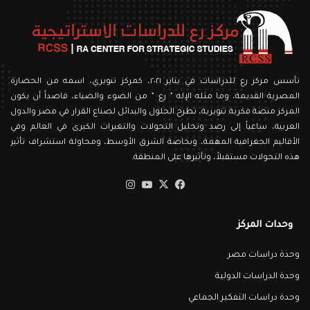
تأسس مركز رع للدراسات في يناير ٢٠٢١، كمركز تنويري، اسمه من الحضارة
المصرية القديمة، وما مثله الإله ” رع ” من الضوء والضياء، قاصداً أن يكون
المركز منصة فكرية تنويرية، تطرح الحلول والبدائل لصناع القرار في مصر والدول
العربية، ساعياً إلى رصد وتحليل التحولات والتغيرات الكبرى في العالم وفي
الأقاليم الجغرافية المهمة، وبخاصة الشرق الأوسط، ومحاولة استشراف تأثير
هذه التحولات مستقبلاً، وتأثيرها على المنطقة.
‫X
فيسبوك
‫YouTube
انستقرام
وحدات المركز
وحدة دراسات مصر
وحدة الدراسات الدولية
وحدة دراسات التفكير الجماعي