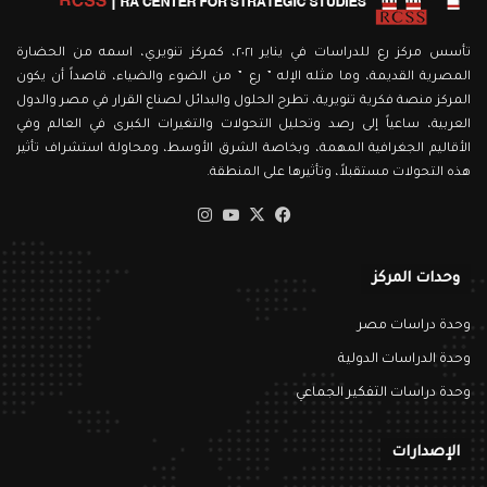
تأسس مركز رع للدراسات في يناير ٢٠٢١، كمركز تنويري، اسمه من الحضارة
المصرية القديمة، وما مثله الإله ” رع ” من الضوء والضياء، قاصداً أن يكون
المركز منصة فكرية تنويرية، تطرح الحلول والبدائل لصناع القرار في مصر والدول
العربية، ساعياً إلى رصد وتحليل التحولات والتغيرات الكبرى في العالم وفي
الأقاليم الجغرافية المهمة، وبخاصة الشرق الأوسط، ومحاولة استشراف تأثير
هذه التحولات مستقبلاً، وتأثيرها على المنطقة.
‫X
فيسبوك
‫YouTube
انستقرام
وحدات المركز
وحدة دراسات مصر
وحدة الدراسات الدولية
وحدة دراسات التفكير الجماعي
الإصدارات