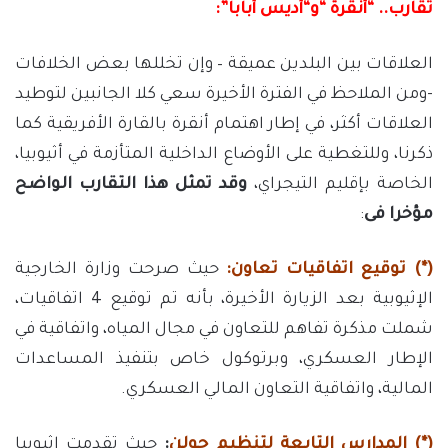
تقارب.. “أنقرة
“
و
“
أديس
أبابا”
:
العلاقات بين البلدين عميقة – وإن تخللها بعض الخلافات
-ومن الملاحظ في الفترة الأخيرة سعي كلا الجانبين لتوطيد
العلاقات أكثر، في إطار اهتمام أنقرة بالقارة الأفريقية كما
ذكرنا، وللتغطية على الأوضاع الداخلية المتأزمة في أثيوبيا،
الخاصة بإقليم التيجراي،
وقد
تمثل
هذا
التقارب
الواضح
مؤخرا
ف
ى
:
(*) توقيع
اتفاقيات
تعاون:
حيث صرحت وزارة الخارجية
الإثيوبية بعد الزيارة الأخيرة، بأنه تم توقيع 4 اتفاقيات،
شملت مذكرة تفاهم للتعاون في مجال المياه، واتفاقية في
الإطار العسكري، وبرتوكول خاص بتنفيذ المساعدات
المالية، واتفاقية التعاون المالي العسكري.
(*) المدارس
التابعة
لتنظيم
جولن
:
حيث تقدمت إثيوبيا