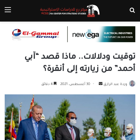
بحث عن
الق
توقيت ودلالات.. ماذا قصد “آبي
أحمد” من زيارته إلى أنقرة؟
أرسل
وردة عبد الرازق
30 أغسطس، 2021
4 دقائق
بريدا
إلكترونيا