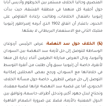
المنصرم، وحاليا الخلاف مستمر بين الخرطوم وأديس أبابا
حول أحقية كل منهما في منطقة الفشقة، حيث بدأت
إثيوبيا بافتعال الخلافات، وطالبت بإعادة التفاوض على
الحدود، باعتبار أن اتفاق 1902 الذي أبرمه إمبراطور إثيوبيا
منليك الثاني مع الاستعمار البريطاني لا يمثلها.
(&)
الخلاف
حول
سد
النهضة:
عرض الرئيس أردوغان
الوساطة للتوصل إلى حل لأزمة سد النهضة بين السودان
وأثيوبيا، ونال العرض مباركة الطرفين أثناء زيارة كل منها
لأنقرة، خاصة أن إثيوبيا سبق وأن طلبت من أنقرة التوسط
في خلافاتها مع السودان، ورجح بعض المحللين إمكانية
التوصل إلى حل مرضي للطرفي، خاصة حول مسألة الخلاف
الحدودي، أما عن قضية سد النهضة؛ فإنها قضية معقدة،
وتحتاج لبذل جهود أكبر، وتدخل أطراف حاسمة، وتوافق بين
الدول المعنية بالأزمة، فضلا عن ضرورة انضمام القاهرة