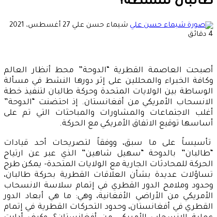
طالبان للسلطة؟
أرسل
شيماء حسن علي
27 أغسطس، 2021
بريدا
4 دقائق
إلكترونيا
أصبحت العاصمة القطرية “الدوحة” محط أنظار العالم
وكافة الخبراء والمحللين على إثر دورها النشط في مسألة
الوساطة بين الولايات المتحدة وحركة طالبان لتنفيذ خطة
الانسحاب الأمريكي من أفغانستان. إذ احتضنت “الدوحة”
أغلب الاجتماعات والمشاورات والمباحثات التي تم على
أساسها توقيع الاتفاق الأمريكي مع الحركة.
تأسيساً على ما سبق، ووفقاً لتصريحات أحد قيادات
“طالبان” بالدوحة “سهيل شاهين” الذي عبر عن ارتياح
الحركة للمحادثات الجارية مع الولايات المتحدة- يمكن طرح
تساؤلات عديدة بشأن العلاقات القطرية بحركة طالبان،
وحدود وملامح الدور القطري في إتمام سلاسة الانسحاب
الأمريكي من الأراضي الأفغانية، وهي: ما هي أبعاد الدور
القطري في أفغانستان، وحدود التحركات القطرية في إتمام