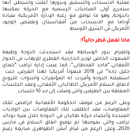
عملية الانسحاب والتسليم، وبدورها أعلنت واشنطن أنها
ستجري أولى المباحثات الرسمية مع الحركة بمكتبها
بالدوحة، وهو ما توافق مع رغبة الإدارة الأمريكية بقيادة
أوباما مع الانسحاب من أفغانستان وتقليص الوجود
الأمريكي في الشرق الأوسط.
ماذا تفعل قطر حالياً؟:
وللقيام بدور الوساطة فقد استحدثت الدوحة وظيفة
المبعوث الخاص لوزير الخارجية القطري للإرهاب في الحوار
الأفغاني “ماجد القحطاني”، كما عينت إدارة ترامب “زلماي
خليل زادة” في 2018 مبعوثاً أمريكيا لهذا الغرض، حيث
استقبلته الدوحة وأفردت له المؤتمرات والندوات للترويج
لاتفاق السلام الأمريكي الطالباني الأفغاني، وعقد الجلسات
المغلقة بين الطرفين والتي وصلت إلى حد 10 جلسات.
وعلى الرغم من موقف الحكومة الأفغانية الرافض لتلك
المفاوضات، فقد انطلقت تلك المفاوضات بين الولايات
المتحدة وأعضاء حركة طالبان في الدوحة خلال فترة دونالد
ترامب والتي بموجبها تم توقيع اتفاق السلام في مارس
2020، وعلى الرغم من قيام أيمن الظواهري مبايعة زعيم