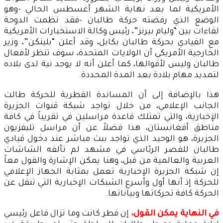
الأمريكية لما بعد نهاية الشهر أغسطس الحالي -وهو
الوضع الذي رفضته حركة طالبان -فقد نظمت الدوحة
لقاءات بين “وليام بيرنز”، رئيس وكالة الاستخبارات الأمريكية
مع القيادي بحركة طالبان بكابل، وقد أعلن “بلينكن”، وزير
الخارجية الأمريكي أن الولايات المتحدة، سوف تنظر لأفعال
طالبان وليس لأقوالها، كما أعلن أنه لا يوجد نية لدى بلاده
لتمديد مهام بلادة بعد المدة المحددة.
هذا بالإضافة إلى أن المساندة القطرية للحركة طالت
الجانب الإعلامي، من خلال تواجد شبكة قنوات الجزيرة
الإخبارية، والتي تمتلك قاعدة مراسلين في تقريباً في كافة
مناطق أفغانستان، هذا فضلاً عن أن مراسل تليفزيون
الجزيرة، هو الوحيد الذي تواجد ببث مباشر عند دخول قيادي
طالبان للقصر الرئاسي في مشهد لم تألفه الشاشات
العربية والعالمية من قبل، وهنا يمكن الإشارة والقول معاً
إن شبكة الجزيرة الإخبارية تعمل بمثابة الجهاز الإعلامي
للحركة إذ أنها أول وأسرع الشبكات الإخبارية التي تنقل عن
الحركة كافة تحركاتها وبياناتها.
في النهاية يمكن القول،
إن قطر كانت وما تزال فاعل رئيسي