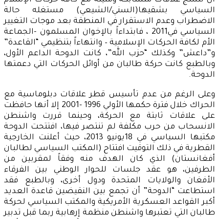
أن تنسج علاقات متشابكة ومتينة مع كافة حركات الإسلام
السياسي بشقيها(السني/الشيعي) مستغله حالة
الاضطراب وعدم الاستقرار في المنطقة بعد موجات التغيير
السياسي في2011 ، فابتداءاً بالإخوان المسلمون -الجماعة
الأم لكافة الحركات الإسلامية – وانتهاءاً بتنظيمي “القاعدة”
و”داعش” وكذلك “حزب الله”، كانت الدوحة الداعم الأول،
وبالطبع كانت حركة طالبان من أوائل الحركات التي دعمتها
الدوحة.
وعلى الرغم من عدم تأسيس قطر علاقات دبلوماسية مع
الحراك خلال فترة حكمها الأولي 1996 -2001 إلا أنها حافظت
على علاقات ثابتة مع الحركة، وحينما قررت واشنطن
الانسحاب من حرب مكلفة لم تنتصر فيها، افتتحت الدوحة
مكتبها السياسي في 18يونيو 2013، حيث أعلنت الخارجية
القطرية في ذلك التوقيت افتتاح (المكتب السياسي لطالبان
أفغانستان) الذي كان الهدف منه وفقاً لمقربين من
الطرفين، هو عقد جلسات للحوار الوطني بين الفرقاء
الأفغان والولايات المتحدة ودول أخرى، وبالطبع فقد
استطاعت “الدوحة” أن تجمع بين النقيضين قاعدة العديد
أكبر القواعد العسكرية الأمريكية والمكتب السياسي لحركة
طالبان التي تعتبرها واشنطن منظمة إرهابية ربما قبل تدبير