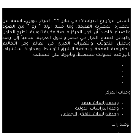
التالية
تأسس مركز رع للدراسات في يناير ٢٠٢١، كمركز تنويري، اسمه من
الحضارة المصرية القديمة، وما مثله الإله ” رع ” من الضوء
والضياء، قاصداً أن يكون المركز منصة فكرية تنويرية، تطرح الحلول
والبدائل لصناع القرار في مصر والدول العربية، ساعياً إلى رصد
وتحليل التحولات والتغيرات الكبرى في العالم وفي الأقاليم
الجغرافية المهمة، وبخاصة الشرق الأوسط، ومحاولة استشراف
تأثير هذه التحولات مستقبلاً، وتأثيرها على المنطقة.
فيسبوك
‫X
‫YouTube
انستقرام
وحدات المركز
وحدة دراسات مصر
وحدة الدراسات الدولية
وحدة دراسات التفكير الجماعي
الإصدارات