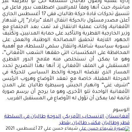
إدارة عملية وصول طالبان للسلطة حتى لو بطريقة غير
مباشرة، حيث أنها وفقاً للمراقبين اضطلعت بدور فاعل في
تنسيق تحركات قادة حركة طالبان، ففي 17 أغسطس الجاري
أعلن مصدر مسئول بالحركة انتقال الملا “برادار” إلي قندهار
الأفغانية، وكانت عملية الانتقال قد تمت بعد الاجتماع مع
وزير الخارجية القطرية والتأكيد على حماية المدنيين، وتكثيف
الجهود اللازمة لتحقيق المصالحة الوطنية، والعمل على
تسوية سياسية شاملة، وانتقال سلمي للسلطة، مع أهمية
المحافظة على المكتسبات التي حققها الشعب الأفغاني”،
وهو ما يمكن أن نستخلص منه ملامح الدور القطري
المستقبلي في الملف الأفغاني إذ أنها بهذا التصريح تحدد
المسار الذي تفضله الدوحة والخط السياسي للحركة في
المرحلة المقبلة، خاصة مع تعقد الأوضاع وهروب الرئيس
“اشرف غني” وانهيار الجيش وسيطرة طالبان على المدن
الأفغانية الواحدة تلو الأخرى، وهو ما يرجح أن يرسم صورة
قاتمة لما يمكن أن تؤول له الأوضاع في المستقبل القريب.
الوسوم
أفغانستان
الانسحاب الأمريكي
الدوحة
طالبان في السلطة
قطر وطالبان
مكتب طالبان بقطر
أرسل
شيماء حسن علي
27 أغسطس، 2021