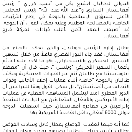
الموالي لطالبان اجتمع بكل من “حميد كرزاي ” رئيس
أفغانستان السابق، و”عبد الله عبد الله” رئيس المجلس
الأعلى للشؤون الإسلامية بالدوحة في إطار الترتيبات
الخاصة بالمصالحة الوطنية، وعليه يمكن القول، أن الدوحة
قد أصبحت الملاذ الآمن لأغلب قيادات الحركة خارج
أفغانستان.
وخلال إدارة الرئيس جوبايدن، والذي تعهد بالجلاء من
أفغانستان، فقد جاء الدور القطري فاعلاً من خلال تسهيل
التنسيق العسكري والاستخباراتي، وهو ما اكدد عليه القائم
بأعمال السفير الأمريكي “ويلسن “، حيث قال أن “معظم
دبلوماسيتنا مع طالبان تتم عبر القنوات العسكرية ومكتب
طالبان بالدوحة “خاصة أثناء عمليات إجلاء الأجانب وقوات
التحالف من أفغانستان”، بل يمكن القول وفقا للمراقبين أن
الدور القطري امتد ليشمل المساهمة الفعلية في عمليات
إجلاء الأمريكيين والأفغان المتعاونين مع الولايات المتحدة
والراغبين في مغادرة أفغانستان، حيث استقبلت الدوحة
حوالي 8000 أفغاني داخل القاعدة الأمريكية بها.
كما أنه حينما تعقدت الأوضاع بمطار كابل وسادت الفوضى
وطالب رئيس وزراء بريطانيا بضرورة تمديد مهام القوات