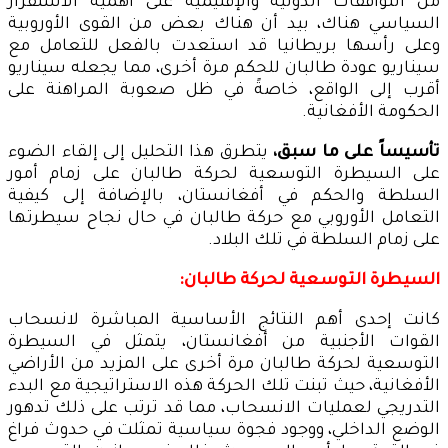
من التوافقات الدولية والإقليمية على أهمية الاستقرار
السياسي هناك، بيد أن هناك بعض من القوى الأوروبية
وعلى رأسها بريطانيا قد استعدت بالفعل للتعامل مع
سيناريو عودة طالبان للحكم مرة أخرى، مما يجعله سيناريو
أقرب إلى الواقع، خاصةً في ظل صعوبة المراهنة على
الحكومة الأفغانية.
تأسيساً على ما سبق،
يتطرق هذا التحليل إلى إلقاء الضوء
على السيطرة التوسعية لحركة طالبان على زمام أمور
السلطة والحكم في أفغانستان، بالإضافة إلى كيفية
التعامل الأوروبي مع حركة طالبان في حال نجاح سيطرتها
على زمام السلطة في تلك البلاد.
السيطرة التوسعية لحركة طالبان:
كانت إحدى أهم النتائج الأساسية المباشرة لانسحاب
القوات الأجنبية من أفغانستان، يتمثل في السيطرة
التوسعية لحركة طالبان مرة أخرى على المزيد من الأراضي
الأفغانية، حيث تبنت تلك الحركة هذه الاستراتيجية مع البدء
التدريجي لعمليات الانسحاب، مما قد ترتب على ذلك تدهور
الوضع الداخلي، ووجود فجوة سياسية تمثلت في حدوث فراغ