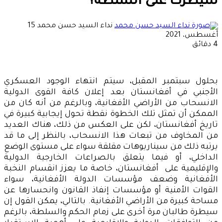
سيطرت على السلطة؟
أرسل
نداء السيد حسن محمد
15
بريدا
أغسطس، 2021
إلكترونيا
4 دقائق
بحلول سبتمبر المقبل، سيتم انتهاء الوجود العسكري
الأجنبي في أفغانستان بعد إعلان كافة القوى الدولية
الانسحاب من الأراضي الأفغانية، وبالرغم من أنه كان من
الممكن أن تمثل تلك الخطوة نقطة تحول إيجابية كبيرة في
تاريخ أفغانستان، لكن على العكس من ذلك، هناك العديد
من المخاوف من تبعات هذا الانسحاب، بالنظر إلى ما قد
يرتبه ذلك من سيناريوهات مقلقة سواء على مستوى الوضع
الداخلي، أو فيما يتعلق بالصراعات الخارجية الدولية
والإقليمية على أفغانستان، خاصة ما يعزز انقسام النخبة
الأفغانية وضعف مؤسسات الدولة الأفغانية، سواء
القوات الأمنية أو مؤسسات إنفاذ القانون وانحسارها عن
مساحة كبيرة من الأراضي الأفغانية. بالتالي، يمكن القول إن
سيطرة طالبان مرة أخرى على زمام الحكم والسلطة، بالرغم