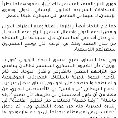
فوري للنار والعنف المستمر، ذلك في إدانة موجهه لها نظراً
للانتهاكات المتزايدة للقانون الإنساني الدولي وحقوق
الإنسان، لا سيما في المناطق التي سيطرت عليها بالفعل.
كما قام الاتحاد أيضاً بإنذارها بالعزلة وعدم الاعتراف الدولي
ونقص الدعم الدولي واحتمال استمرار النزاع وعدم الاستقرار
الذي طال أمده في أفغانستان، حال استيلائها على السلطة
من خلال العنف، وذلك في الوقت الذي يوسع المتمردون
سيطرتهم التوسعية.
وفي هذا السياق، صرح منسق الاتحاد الأوروبي “جوزيب
بوريل”، بأن الهجوم العسكري المستمر لطالبان يتناقض
مع التزامهم المعلن بالتفاوض واتفاق الدوحة، كما قام
بتوجيه الدعوة للحركة باستئناف المحادثات الموضوعية
والمنتظمة والمنظمة على الفور، وفي سياق متصل عبر وزير
الدفاع البريطاني “بن والاس” في 13أغسطس الجاري، عن
قلقه من أن تكون أفغانستان في طريقها لأن تصبح “دولة
فاشلة”، “أرضاً خصبة” لجماعات مثل تنظيم “القاعدة”، في
إشارة تحذيرية منه من عودة التنظيم، ومن ثم دخول
أفغانستان في نفق مظلم وتحولها إلى دولة منهارة ودخولها