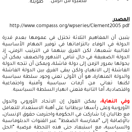
قصيرة من الزمن.
طويلة.
المصد
ر
:
http://www.compasss.org/wpseries/Clement2005.pdf
يتبين أن المفاهيم الثلاثة تختزل في عمومها بعدم قدرة
الدولة في الوفاء بالتزاماتها في توفير المهام الأساسية
لغالبية شعبها، لكن الفرق بينهما في الترتيب الزمني، إذ
الدولة الضعيفة في حال تنامي التدهور والضعف يمكن أن
يحولها بمرور الزمن إلى دولة فاشلة، ويمكن أن تتجه الدولة
الفاشلة إلى الانهيار، ولكن يبقى الفرق بين الدولة الفاشلة
والدولة المنهارة، هو أن الأولى تعني وجود سلطة سياسية
لكنها تعاني من أزمات سياسية وأمنية واجتماعية
واقتصادية، أما الثانية فتعني انهيار السلطة السياسية.
وفي النهاية،
يمكن القول إن الاتحاد الأوروبي والدول
الأوروبية وعلى رأسها بريطانيا على أهبة الاستعداد للتعامل
مع طالبان إذا شاركت في الحكومة واحترمت حقوق الإنسان،
بالإضافة إلى “ممارسة الضغط” عبر القنوات الدبلوماسية
والسياسية، مع استبعاد حتى هذه اللحظة فرضية “الحل