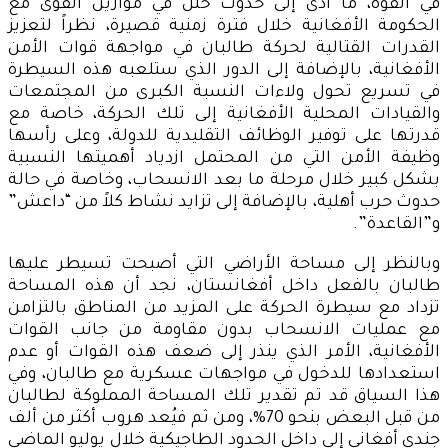
في القوة، ما أدى إلى حدوث خلل في موازين القوى مع
الحكومة الأفغانية خلال فترة زمنية قصيرة، نظراً لتعزيز
القدرات القتالية لحركة طالبان في مواجهة قوات الأمن
الأفغانية، بالإضافة إلى الدور الذي ستلعبه هذه السيطرة
في تسريع تحول ولاءات النسبة الكبرى من المجتمعات
والقيادات المحلية الأفغانية إلى تلك الحركة، خاصة مع
قدرتها على توفير الوظائف التقليدية للدولة، وعلى رأسها
وظيفة الأمن التي من المحتمل ازدياد أهميتها النسبية
بشكل كبير خلال مرحلة ما بعد الانسحاب، وخاصة في حالة
حدوث حرب أهلية، بالإضافة إلى تزايد نشاط كلاً من “داعش”
و”القاعدة”.
وبالنظر إلى مساحة الأراضي التي أصبحت تسيطر عليها
طالبان بالفعل داخل أفغانستان، نجد أن هذه المساحة
تزداد مع سيطرة الحركة على المزيد من المناطق بالتزامن
مع عمليات الانسحاب بدون مقاومة من جانب القوات
الأفغانية، الأمر الذي ينذر إلى ضعف هذه القوات أو عدم
استعدادها للدخول في مواجهات عسكرية مع طالبان، وفي
هذا السياق قد تم تقدير تلك المساحة المملوكة لطالبان
من قبل البعض بنحو 70%، ومن ثم فيُعد هروب أكثر من ألف
جندي أفغاني إلى داخل الحدود الطاجيكية خلال يوليو الماضي