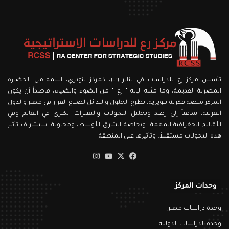
تأسس مركز رع للدراسات في يناير ٢٠٢١، كمركز تنويري، اسمه من الحضارة
المصرية القديمة، وما مثله الإله ” رع ” من الضوء والضياء، قاصداً أن يكون
المركز منصة فكرية تنويرية، تطرح الحلول والبدائل لصناع القرار في مصر والدول
العربية، ساعياً إلى رصد وتحليل التحولات والتغيرات الكبرى في العالم وفي
الأقاليم الجغرافية المهمة، وبخاصة الشرق الأوسط، ومحاولة استشراف تأثير
هذه التحولات مستقبلاً، وتأثيرها على المنطقة.
‫X
فيسبوك
‫YouTube
انستقرام
وحدات المركز
وحدة دراسات مصر
وحدة الدراسات الدولية