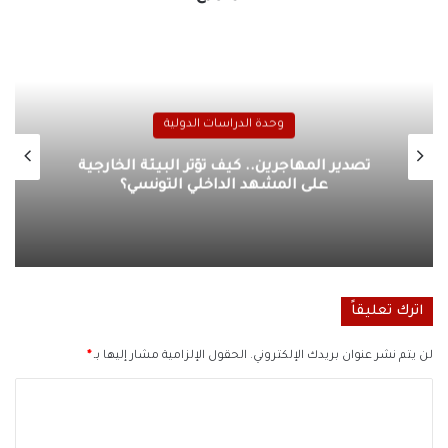
برنامج دراسات التطرف والإرهاب
لخارجية
أسواق العنف.. كيف عززت شبكات التهر
قدرات طالبان الباكستانية؟
اترك تعليقاً
لن يتم نشر عنوان بريدك الإلكتروني.
الحقول الإلزامية مشار إليها بـ
*
ا
ل