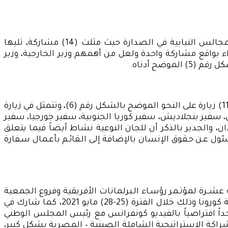
وقد شارك (13) وزير بالجلسات العامة واجتماعات اللجان النوعية بإجمالي (30) مشاركة، وتأتي مشاركات وزير شؤون المجالس النيابية في الصدارة حيث مثلت (14) مشاركة، تليها
التخطيط والمتابعة الدكتورة بواقع (4) مشاركات، ثم وزيرة الصحة بواقع مشاركتين، بينما شارك (10) وزراء بواقع مشاركة واحدة ولعل من أهمهم وزير الخارجية، وزير
وضح أدناه.
أما على صعيد ما يُعرف بالدبلوماسية البرلمانية استقبل رئيس مجلس الشيوخ عدد من زيارات المسئولين وذلك بإجمالي (11) زيارة على النحو الموضح بالشكل رقم (6)، وتتمثل في زيارة
 سفير بنجلاديش، سفير كوريا الجنوبية، سفير جورجيا، سفير
، والجدير بالذكر أن للجان النوعية نشاط أيضاً فيما يتعلق
ول عـن حـقوق الإنسان بالإضافة إلى الـقائـم بأعـمال سـفارة
عشــرة لمؤتـمر رؤسـاء الـبرلمانات الأفريقية وفروع الجمعية
البرلمانية الفرانكوفونية في أفريقيا ببرلمان رواندا، وذلك لمناقشة مجموعة من القضايا لعل من أهمها التعافي من جائحة كورونا وذلك خلال الفترة (25-28) مايو 2021، كما شارك في
 رئيس المجلس اجتماعاً واحداً افتراضياً بالفيديو كونفرانس مع رئيس المجلس الوطني
راكة الاستراتيجية الشاملة الصينية – المصرية بشكل كبير،