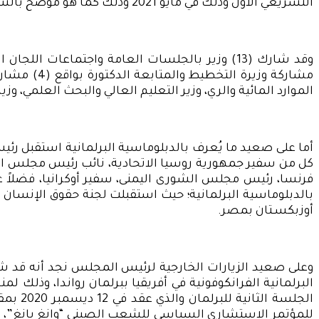
التشريعي الأول وذلك في مايو 2021 وذلك كما هو موضح بالشكل رقم (4) أدناه.
الموارد المائية والري، وزير التعليم العالي والبحث العلمي، وزير الترب
كل من سفير جمهورية روسيا الاتحادية، نائب رئيس مجلس الشو
فرنسا، رئيس مجلس الشورى اليمنى، سفير أوكرانيا، فضلاً عن
بالدبلوماسية البرلمانية؛ حيث استقبلت لجنة حقوق الإنسان وفد
أوزبكسـتان بمصر.
وعلى صعيد الزيارات الخارجية لرئيس المجلس نجد أنه قد شارك ع
الجلسة
للمؤتمر الاستشاري السياسي للشعب الصيني “وانغ يانغ”، وقد