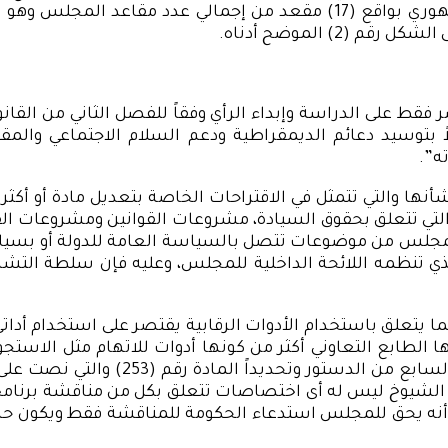
النواب والشيوخ)، ويأتي في الترتيب الثاني حزب الشعب الجمهوري بواقع (17)
 بتوسيد دعائم الديمقراطية ودعم السلام الاجتماعي والمق
ه”.
ؤخذ رأي المجلس بشأنها والتي تتمثل في الاقتراحات الخاصة بتعديل ماد
تي تتعلق بحقوق السيادة، مشروعات القوانين ومشروعات القو
مجلس من موضوعات تتصل بالسياسة العامة للدولة أو بسياسته
الذي تنظمه اللائحة الداخلية للمجلس، وعليه فإن سلطة ال
ما يتعلق باستخدام الأدوات الرقابية يقتصر على استخدام أ
ليها الطابع التعاوني أكثر من كونها أدوات للاتهام مثل الاست
لمجلس النواب فقط دون غيره، ويأتي ذلك
يوخ ليس له أى اختصاصات تتعلق بكل من مناقشة برنامج الح
نه يحق للمجلس استدعاء الحكومة للمناقشة فقط ويكون حضو