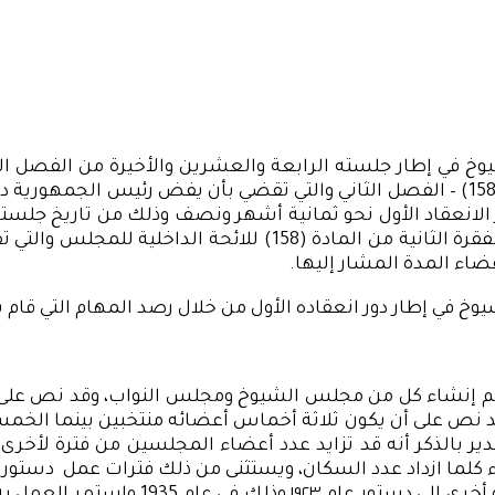
اللائحة الداخلية للمجلس وتحديداً الفقرة الأخيرة من المادة (158) – الفصل الثاني والت
2020 في 18 أكتوبر 2020، وتأتي هذه المدة اتساقاً مع أحكام الفق
ضاء المدة المشار إليها.
خ في إطار دور انعقاده الأول من خلال رصد المهام التي قام به
أخذ بنظام المجلسين إلى دستور ١٩٢٣ فوفقاً له تم إنشاء كل من مجلس الشيوخ ومج
 على أن يكون ثلاثة أخماس أعضائه منتخبين بينما الخمسان
 بالذكر أنه قد تزايد عدد أعضاء المجلسين من فترة لأخرى