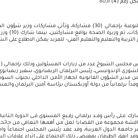
مشاركة وزيرة 
ية والتعليم والتعليم الفني- للمزيد يمكن الاطلاع على الشكل رقم (5) الم
رى الإندونيسي، رئيس البرلمان الزيمبابوي، سفير زيمبابوي،
 مدير الشؤون القانونية لجهاز الأمن الداخلي بجنوب السودان
اً برلمانياً من دولة أوزبكستان برئاسة أمين البرلمان والـمسئ
ــلى رأس وفــد برلماني رفــيع المستوي فــى الدورة الـثانية 
 الثانية للبرلمان والذي عقد في 12 ديسمبر 2020 بمقر جامعة الدول العربية، وقد عقد
 اتفق الطرفان بمقتضى ذلك الاجتماع على إثراء علاقات الش