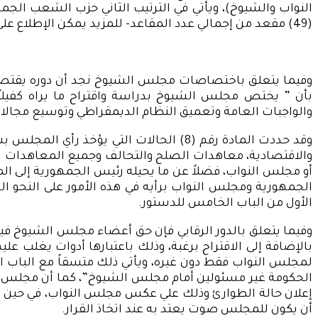
(49) مقعد من إجمالي عدد المقاعد- للمزيد يمكن الإطلاع على الشكل رقم (2) الموضح أدناه.
بأن ” يختص مجلس الشيوخ بدراسة واقتراح ما يراه كفيلاً
والواجبات العامة وتعميق النظام الديمقراطي وتوسيع مجالات
وقد حددت المادة رقم (8) الحالات التي ي
والاقتصادية، معاهدات الصلح والتحالف وجميع المعاهدات ال
أو مجلس النواب، فضلاً عن ما يحيله رئيس الجمهورية إلى ال
الجمهورية ومجلس النواب برأيه في هذه الأمور على النحو 
الأول من الباب الخامس للدستور.
وفيما يتعلق بالدور الرقابي فإن حق أعضاء مجلس الشيوخ في
بالإضافة إلى الاقتراح برغبة، وذلك باعتبارها أدوات يغلب ع
الحكومة غير مسئولين أمام مجلس الشيوخ”، كما أن مجلس الش
إعلان حالة الطوارئ وذلك علي عكس مجلس النواب، في حين أ
أن يكون للمجلس صوت يعتد به عند اتخاذ القرار.