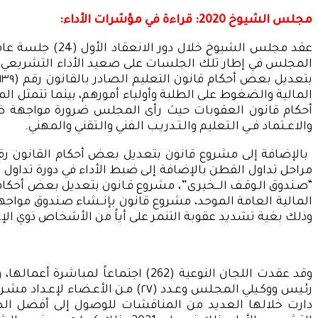
مجلس الشيوخ 2020: قراءة في مؤشرات الأداء:
المالية والضغوط على الطلبة وأولياء أمورهم، بينما تتمثل 
أحكام قانون العقوبات حيث رأى المجلس ضرورة مواجهة ظاهرة
والاعــتماد فــي الـتعليم والـتـدريـب الـفني والـتقني والمهني.
مراحل تداول القطن بالإضافة إلى ضبط الأداء في دورة تداول
“صـندوق الـوقـف الـــخيرى”، مشروع قـانون بتعديل بعض أحكام قا
وذلك بغية تشديد عقوبة التنمر على أياً من الأشخاص ذوي الإع
دارت خلالها العديد من المناقشات للوصول إلى أفضل الصي