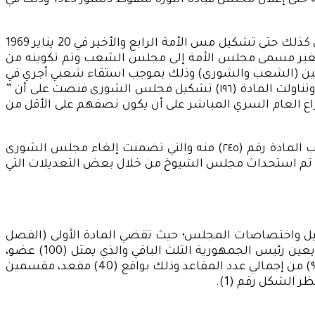
عدد أعضاء المجلسين إلى (150) عضو إلى أن عادت البلاد مرة أخرى إلى دستور عام ١٩٢٣ وذلك في عام 1935 واستمر العمل به حتى إعلان مجلس قيادة الثورة سقوط دستور 1923 وذلك في
وقد تم الأخذ بنظام المجلس النيابي الواحد بعد ثورة ٢٣ يوليو١٩٥٢، حيث تم تشكيل مجلس الأمة وفقاً لدستور عام 1956 وظل كذلك حتى تشكيل مس الأمة الرابع والأخير في 20 يناير 1969
1 مايو 1971، وقد تم إجراء أول انتخابات برلمانية بعد تولي الرئيس أنور السادات في 27 أكتوبر1971 حيث تغير مسمى مجلس الأمة إلى مجلس الشعب وتم تكوينه من
با و(10) أعضاء معينين، وابتداء من العام 1980 تم الأخذ بنظام المجلسين (الشعب والشورى) وذلك بموجب استقاء شعبي أجري في
22 مايو 1980 والذي أضاف باب سابع لدستور 1971 والذي تضمن فصلين أولهما لمجلس الشورى والثاني لسلطة الصحافة وتناولت المادة (١٩٦) تشكيل مجلس الشورى فنصت على أن ”
١) عضواً وينتخب ثلثا أعضاء المجلس بالاقتراع العام السري المباشر على أن يكون نصفهم على الأقل من
ومع إصدار دستور 2014 – والذي عُرِض للاستفتاء الشعبي فى 18 يناير 2014 – تم العودة لنظام المجلس الواحد وذلك بموجب المادة رقم (٢٤٥) منه والتي تضمنت إلغاء مجلس الشورى
مصر تقتصر على مجلس وحيد تحت مسمى “مجلس النواب” والذي يتكون من ٥٩٦ نائباً، وأخيراً تم استحداث مجلس الشيوخ من خلال بعض التعديلات التي
شيوخ الصادر بالقانون رقم (141) لسنة 2020 من خلال الباب الأول منه وتحديداً الفصلين (1 و2) تشكيل واختصاصات المجلس؛ حيث تقضي المادة الأولى (الفصل
الأول) أن يتشكل مجلس الشيوخ من (300) عضو يُنتخب ثلثهم بالاقتراع العام السري المباشر وذلك بواقع (200) عضو، ويعين رئيس الجمهورية الثلث الباقي والذي يمثل (100) عضو،
على أن يخصص للمرأة مالا يقل عن (10%) من إجمالي عدد المقاعد، وقد بلغت نسبة تمثيل المرأة فعلياً داخل المجلس (13%) من إجمالي عدد المقاعد وذلك بواقع (40) مقعد، مقسمين