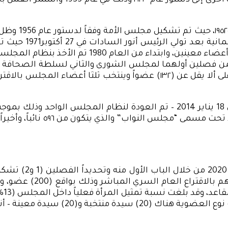
والذي استمر حتى 4
إجمالي (360) عضواً منقسمين إلى (350) عضواً منتخ
يُشكل مجلس الشورى من عدد من الأعضاء يحدده القانون على ألا يقل عن (٣٢
لتصبح السلطة التشريعية فى 
حدد قانون مجلس ال