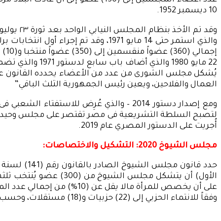
10 ديسمبر 1952.
العمال والفلاحين، ويعين رئيس الجمهورية الثلث الباقي”
أُجريت على الدستور المصري عام 2019.
مجلس الشيوخ 2020: التشكيل والاختصاصات:
وفقاً للانتماء الحزبي إلى (22) حزبيات و(18) مستقلات، وحسب نوع العضوية هناك (20) سيدة منتخبة و(20) سيدة معينة – أنظر الشكل رقم (1).