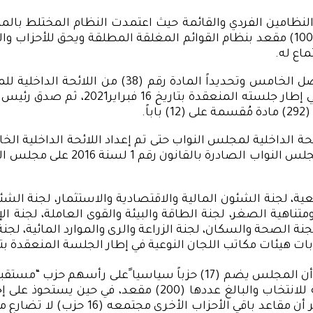
النظامين الفردي والقائمة حيث اعتمدت النظام المختلط بالم
انتخاب مجلس الشيوخ بواقع (100) مقعد بالنظام الفردي و(100) مقعد بنظام القوائم ال
اع له.
ويتكون مجلس الشيوخ من (14) لجنة نوعية وذلك وفقاً
ً.
من القانون 2020 والتي تقضي بأن “
 لجنة الشئون المالية والاقتصادية والاستثمار، لجنة الشئون ا
هية الصغر، لجنة الطاقة والبيئة والقوى العاملة، لجنة الإس
نة الصحة والسكان، لجنة الزراعة والرى والموارد المائية، لجن
 هيئات مكاتب اللجان النوعية في إطار الجلسة المنعقدة بتاريخ 8 مارس 
إجمالي عدد المقاعد البالغ عددها (300)