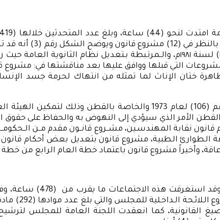
المجلس في إطار تلك الج
بتعديل بعض أحكام قانون التعليم الصادر بالقانون رقم (١٣٩) لسنة ١٩٨١م، والــمرت
المشروعات التي قبلها ووافق عليها بعد مناقشتها في: مشروع
 ختان الإناث لما تمثله من انتهاك لحرمة جسد الإنسان، مش
بالإضافة إلى مشروع قانون بتعديل بعض أحكام القانون رقم (106) لعام 3
 القطن الأمر الذي سيؤدي إلى النهوض به والحفاظ على حقوق ا
نون نقابة المهندسـين، مشــروع قانــون مقدم مــن الــحكومــة بـ
اقة، وأخيراً مشروع قانون باعتماد خطة العام الرابع من خطة 
وقد عقدت اللجان النوعية (2
غ القانونية، كما انعقدت اللجنة العامة للمجلس لترشيح أ