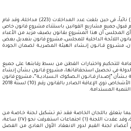
عقد مجلس الشيوخ خلال دور الانعقاد الأول (24) جلسة عامة امتدت لنحو (44) ساعة، وبلغ عدد المتحدثين خلالها (419) نائباً، في حين بلغت عدد المداخلات (223) مداخلة، وقد قام
لسات على صعيد الأداء التشريعي بالنظر في (12) مشروع قانون ويوضح الشكل رقم (3) أنه قد تم قبول جميع مشاريع القوانين باستثناء مشروع قانون خاص
ـبطة بـتعديل نظام الثانوية العامة حيث رأى المجلس أن هذا المشروع بقانون يضيف مزيد من الأعباء
 قانون اللائحة الداخلية للمجلس، مشروع قانون بتعديل بعض
ــروع قــانــون إنــشاء الهيئة المصريــة لضمان الجودة
197 والخاصة بالقطن وذلك لتمكين الهيئة العامة للتحكيم واختبارات القطن من بسط رقابتها على جميع
لدولة في تحصيل استحقاقاتها، مشـروع قـانـون بـشأن إنـشاء
ـشأن “إصــدار قــانــون الــصكوك الــسياديــة”، مشروع قانون
المالية العامة الموحد، مشروع قانون بإنــشاء صـندوق مواجهة الـطوارئ الـطبية، مشروع قانون بتعديل بعض أحكام قانون الأشخاص ذوي الإعاقة الصادر بالقانون رقم (10) لسنة 2018
التنمية المستدامة.
26) اجتماعاً لمباشرة أعمالها، وقد استغرقت هذه الاجتماعات ما يقرب من (478) ساعة، وفيما يتعلق باللجان الخاصة فقد تم تـشكيل لـجنة خـاصـة مـن
رئـيس ووكـيلي المجـلس وعـدد (٢٧) مـن الأعـضاء لإعـداد مشـروع الـلائـحة الـداخـلية للمجلس والتي بلغ عدد موادها (292) مادة، وقد عقدت اللجنة (٦) اجتماعات استغرقت نحو (٢٧) ساعة،
عضاء لجنة القيم لدور الانعقاد الأول العادي من الفصل