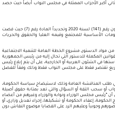
 مقعد من إجمالي عدد مقاعد المجلس وهو ثاني أكبر الأحزاب الممثلة في مجلس النواب أيضاً حيث حصد
وفيما يتعلق باختصاصات مجلس الشيوخ نجد أن دوره يقتصر فقط على الدراسة وإبداء الرأي وفقاً للفصل الثاني من القانون رقم (141) لسنة 2020 وتحديداً المادة رقم (7) حيث قضت
ومات الأساسية للمجتمع وقيمه العليا والحقوق والحريات
ة أو أكثر من مواد الدستور، مشروع الخطة العامة للتنمية الاجتماعية
انين المكملة للدستور التي تحال إليه من رئيس الجمهورية
ا في الشئون العربية أو الخارجية، على أن يتم إبلاغ رئيس
تشريع تقتصر فقط على مجلس النواب فقط وذلك وفقاً للفصل
داتي طلب المناقشة العامة وذلك لاستيضاح سياسة الحكومة،
جواب أو سحب الثقة أو السؤال والتي تعد بمثابة حقوق أصيلة
 متسقاً مع الباب السابع من الدستور وتحديداً المادة رقم (253) والتي نصت على أن “رئيس مجلس الوزراء ونوابه والوزراء وغيرهم من أعضاء
كومة، إعفاء الحكومة أو تشكيلها، إجراء تعديل وزاري، أو
رهم وجوبياً وعليهم الرد على القضايا موضوع النقاش دون