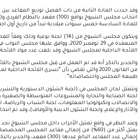
وقد حددت المادة الثانية من ذات الفصل توزيع المقاعد بين 
للمادة السادسة خمس سنوات ميلادية تبدأ من تاريخ أول اجتم
اللائحة الداخلية لمجلس الشيوخ، وقد بلغت عدد مواد اللائحة (292) مادة مُقسمة على (12) بابا
طبيعة المجلس واختصاصاته”.
وتتمثل لجان المجلس في (لجنة الشئون الدستورية والتشريعية،
لجنة الصناعة والتجارة والمشروعات المتوسطة والصغيرة ومتنا
والاتصالات وتكنولوجيا المعلومات، لجنة الشباب والرياضة، لج
والآثار والإعلام، ولجنة الشئون الدينية والأوقاف)، وقد تم انتخابات