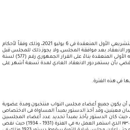
تم الإعلان عن انتهاء دور الانعقاد العادي الأول لمجلس الشيوخ في إطار جلسته الرابعة والعشرين والأخيرة من الفصل التشريعي الأول المنعقدة في 6 يوليو 2021، وذلك وفقاً لأحكام
ي تقضي بأن يفض رئيس الجمهورية دور الانعقاد بعد موافقة المجلس، ولا يجوز ذلك للمجلس قبل
اعتماد مجلس النواب للموازنة العامة للدولة، وقد استمر دور الانعقاد الأول نحو ثمانية أشهر ونصف وذلك من تاريخ جلسته الأولى المنعقدة بناءً على القرار الجمهوري رقم (577) لسنة
رة الثانية من المادة (158) للائحة الداخلية للمجلس والتي تقضي بأن يستمر دور الانعقاد العادي لمدة تسعة أشهر على
ا في هذه الفترة.
لس النواب، وقد نص على أن يكون جميع أعضاء مجلس النواب منتخبون ومدة عضوية
 معينين، وقد أخذ الدستور بمبدأ المساواة فى الاختصاص
، حيث كان الدستور يأخذ بمبدأ تحديد عدد أعضاء المجلسين
بنسبة معينة من عدد السكان وهو ما يعني زيادة عدد الأعضاء كلما ازداد عدد السكان، ويستثنى من ذلك فترات عمل دستور ١٩٣٠ الذي استمر العمل به في الفترة (1931 – 1934) حيث نقص