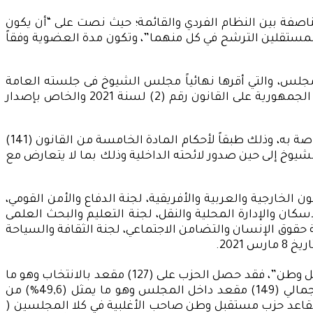
ناصفة بين النظام الفردي والقائمة؛ حيث نصت على “أن يكون
مغلقة المطلقة ويحق للأحزاب والمستقلين الترشح في كل منهما”، وتكون مدة العضوية وفقاً
 للفصل الخامس وتحديداً المادة رقم (38) من اللائحة الداخلية للمجلس، والتي أقرها نهائياً مجلس الشيوخ فى جلسته العامة
المنعقدة في 29 نوفمبر 2020، ووافق عليها مجلس النواب في إطار جلسته المنعقدة بتاريخ 16 فبراير2021، ثم صدق رئيس الجمهورية على القانون رقم (2) لسنة 2021 والخاص بإصدار
والجدير بالذكر أنه قد تم العمل من قِبل مجلس الشيوخ باللائحة الداخلية لمجلس النواب حتى تم إعداد اللائحة الداخلية الخاصة به، وذلك طبقاً لأحكام المادة الخامسة من القانون (141)
تسري اللائحة الداخلية لمجلس النواب الصادرة بالقانون رقم 1 لسنة 2016 على مجلس الشيوخ إلى حين صدور لائحته الداخلية وذلك بما لا يتعارض مع
لخارجية والعربية والأفريقية، لجنة الدفاع والأمن القومي،
كان والإدارة المحلية والنقل، لجنة التعليم والبحث العلمى
ة حقوق الإنسان والتضامن الاجتماعي، لجنة الثقافة والسياحة
2021.
وعند النظر في واقع تمثيل الأحزاب داخل مجلس الشيوخ نجد أن المجلس يضم (17) حزباً سياسيا ًعلى رأسهم حزب “مستقبل وطن”، فقد حصل الحزب على (127) مقعد بالانتخاب وهو ما
يمثل أكثر من (60%) من إجمالي مقاعد المجلس المخصصة للانتخاب والبالغ عددها (200) مقعد، في حين يستحوذ على إجمالي (149) مقعد داخل المجلس وهو ما يمثل (49,6%) من
 مقعد، والجدير بالذكر أن مقاعد باقي الأحزاب الأخرى مجتمعه (16 حزب) لا تضارع مقاعد حزب مستقبل وطن صاحب الأغلبية في كلا المجلسين (