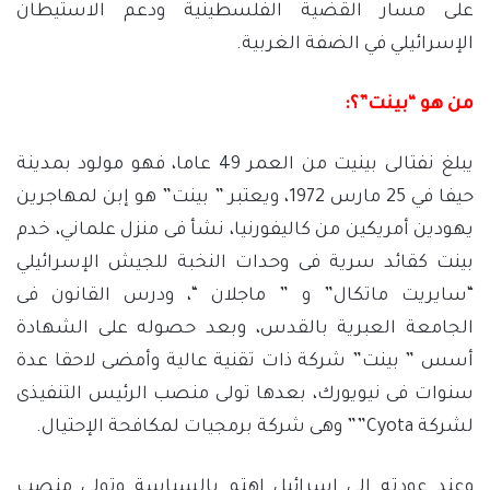
على مسار القضية الفلسطينية ودعم الاستيطان
الإسرائيلي في الضفة الغربية.
من هو “بينت”؟:
يبلغ نفتالى بينيت من العمر 49 عاما، فهو مولود بمدينة
حيفا في 25 مارس 1972، ويعتبر ” بينت” هو إبن لمهاجرين
يهودين أمريكين من كاليفورنيا، نشأ فى منزل علماني، خدم
بينت كقائد سرية فى وحدات النخبة للجيش الإسرائيلي
“سايريت ماتكال” و ” ماجلان “، ودرس القانون فى
الجامعة العبرية بالقدس، وبعد حصوله على الشهادة
أسس ” بينت” شركة ذات تقنية عالية وأمضى لاحقا عدة
سنوات فى نيويورك، بعدها تولى منصب الرئيس التنفيذى
لشركة Cyota”” وهى شركة برمجيات لمكافحة الإحتيال.
وعند عودته إلى إسرائيل اهتم بالسياسة وتولى منصب