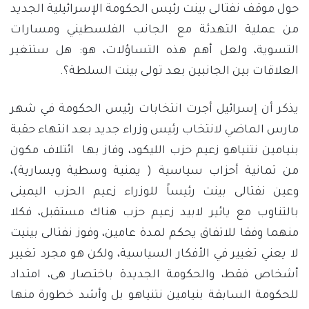
حول موقف نفتالى بينت رئيس الحكومة الإسرائيلية الجديد
من عملية التهدئة مع الجانب الفلسطيني ومسارات
التسوية، ولعل أهم هذه التساؤلات، هو: هل ستتغير
العلاقات بين الجانبين بعد تولى بينت السلطة؟.
يذكر أن إسرائيل أجرت انتخابات رئيس الحكومة في شهر
مارس الماضي لانتخاب رئيس وزراء جديد بعد انتهاء حقبة
بنيامين نتنياهو زعيم حزب الليكود، وفاز بها ائتلاف مكون
من ثمانية أحزاب سياسية ( يمنية وسطية ويسارية)،
وعين نفتالى بينت رئيساً للوزراء زعيم الحزب اليمينى
بالتناوب مع يائير لابيد زعيم حزب هناك مستقبل، فكلا
منهما وفقا للاتفاق يحكم لمدة عامين، وفوز نفتالى بينيت
لا يعني تغيير في الأفكار السياسية، ولكن هو مجرد تغيير
أشخاص فقط، والحكومة الجديدة باختصار هى، امتداد
للحكومة السابقة بنيامين نتنياهو بل وأشد خطورة منها