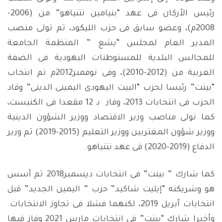
رئيس الأركان فى عهد “بنيامين نتنياهو” من (2006-
2008م)، وعضو سابق فى حزب الليكود، ثم تولى منصب
المدير العام لمجلس “يشع ” المنظمة الجامعة
للمجالس البلدية للمستوطنات اليهودية فى الضفة
الغربية من (2012-2010)، وفى نوفمبر2012م تم انتخاب
“بينت” رئيسا لحزب “البيت اليهودى اليمينى الدينى” وقاد
الحزب فى انتخابات 2013، وفاز بـ 12 مقعدا فى الكنيست،
كما تولى مناصب وزير الاقتصاد ووزير الشؤون الدينية
ووزير شؤون المغتربين ووزير التعليم (2015-2019) ثم وزير
الدفاع (2019-2020) فى عهد نتنياهو.
كما شارك ” بينت” فى انتخابات ديسمبر2018 ثم أسس
هو وشريكته “إيليت شاكيد” حزب ” اليمين الجديد” قبل
انتخابات أبريل 2019، لكنهما فشلا فى تجاوز الانتخابات.
وأخيرا شارك “بينت” فى انتخابات مارس 2021 وفاز فيها