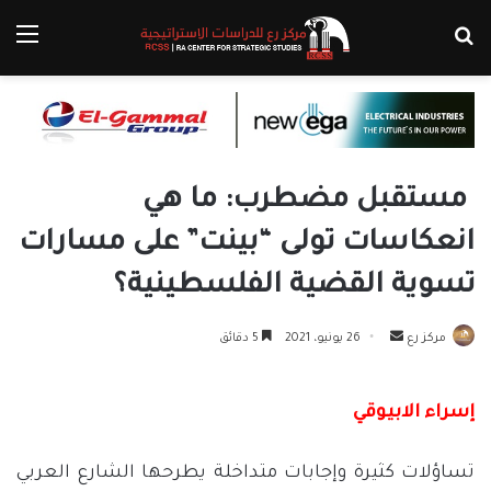
بحث عن
الق
مستقبل مضطرب: ما هي
انعكاسات تولى “بينت” على مسارات
تسوية القضية الفلسطينية؟
أرسل
مركز رع
26 يونيو، 2021
5 دقائق
بريدا
إلكترونيا
إسراء الابيوقي
تساؤلات كثيرة وإجابات متداخلة يطرحها الشارع العربي