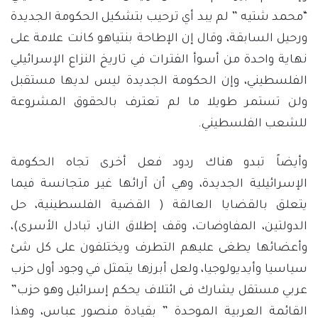
“محمد شتيه ” لم يبد أي ترحيب بتشكيل الحكومة الجديدة
ورحيل السابقة، وقال إن الإطاحة بنتياهو كانت علامة على
نهاية واحدة من أسوأ الفترات في تاريخ النزاع الإسرائيلي
الفلسطيني، وإن الحكومة الجديدة ليس لديها مستقبل
ولن تستمر طويلا ما لم تعترف بالحقوق المشروعة
للشعب الفلسطيني.
وأيضاً تبدو هناك ردود فعل أخرى تجاه الحكومة
الإسرائيلية الجديدة، وهي أن آرائها غير متجانسة فيما
يتعلق بالقضايا العالقة ( القضية الفلسطينية، حل
الدولتين، المفاوضات، وقف إطلاق النار، تبادل الأسرى)،
وأعضائها يطغى عليهم التطرف ويختلفون على كل شئ
سياسيا وأيديولوجيا، ولعل أبرزها يتمثل في وجود أول حزب
عربي مستقل يشارك فى ائتلاف يحكم إسرائيل وهو حزب”
القائمة العربية الموحدة ” بقيادة منصور عباس، وهذا