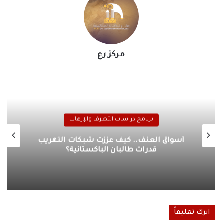
مركز رع
برنامج دراسات التطرف والإرهاب
أسواق العنف.. كيف عززت شبكات التهريب
قدرات طالبان الباكستانية؟
اترك تعليقاً