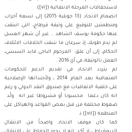
لاستحقاقات المرحلة الانتقالية (
[vi]
).
انضمام الاتحاد (13 جويلية 2015) إلى تسعة أحزاب
ومنظمتين للتوقيع على وثيقة قرطاج، التي انبثقت
عنها حكومة يوسف الشاهد … غير أن شهر العسل
لم يدم طويلا، إذ سرعان ما شقت الخلافات الائتلاف
الحكام، إلى أن علق المرحوم الباجي قايد السبسي،
العمل بالوثيقة، في أي 2016 .
لم يتردد الاتحاد في تقديم الدعم للحكومات
المتعاقبة بعد العام 2014 ، ولأجنداتها الإصلاحية
على خلفية الاتفاقيات مع صندوق النقد الدولي و رغم
انه كان دعما محسوبا أو مشروطا غير انه ولّد
ضغوط مختلفة من قبل بعض القواعد والهياكل على
المنظمة (
[vii]
).ذ
كما كان موقف الاتحاد واضحاً من الانتقال
الديمقراطي إذ أكد: انه لا يجوز الحفاظ على الانتقال