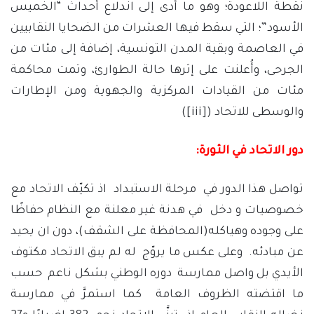
نقطة اللاعودة؛ وهو ما أدى إلى اندلاع أحداث “الخميس
الأسود”؛ التي سقط فيها العشرات من الضحايا النقابيين
في العاصمة وبقية المدن التونسية، إضافة إلى مئات من
الجرحى، وأُعلنت على إثرها حالة الطوارئ، وتمت محاكمة
مئات من القيادات المركزية والجهوية ومن الإطارات
والوسطى للاتحاد (
[iii]
)
دور الاتحاد في الثورة:
تواصل هذا الدور في مرحلة الاستبداد اذ تكيّف الاتحاد مع
خصوصيات و دخل في هدنة غير معلنة مع النظام حفاظًا
على وجوده وهياكله(المحافظة على الشقف)، دون ان يحيد
عن مبادئه. وعلى عكس ما يروّج له لم يبق الاتحاد مكتوف
الأيدي بل واصل ممارسة دوره الوطني بشكل ناعم حسب
ما اقتضته الظروف العامة كما استمرَّ في ممارسة