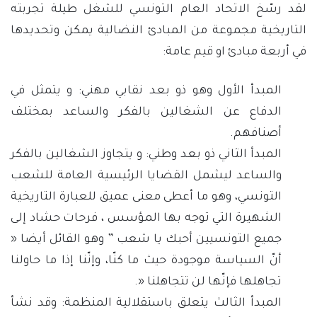
لقد رسّخ الاتحاد العام التونسي للشغل طيلة تجربته
التاريخية مجموعة من المبادئ النضالية يمكن وتحديدها
في أربعة مبادئ او قيم عامة:
المبدأ الأول وهو ذو بعد نقابي مهني: و يتمثل في
الدفاع عن الشغالين بالفكر والساعد بمختلف
أصنافهم.
المبدأ الثاني ذو بعد وطني: و يتجاوز الشغالين بالفكر
والساعد ليشمل القضايا الرئيسية العامة للشعب
التونسي، وهو ما أعطى معنى عميق للعبارة التاريخية
الشهيرة التي توجه بها المؤسس ، فرحات حشاد إلى
جميع التونسيين أحبك يا شعب ” وهو القائل أيضا «
أنّ السياسة موجودة حيث ما كنّا، وإنّنا إذا ما حاولنا
تجاهلها فإنّها لن تتجاهلنا «.
المبدأ الثالث يتعلق باستقلالية المنظمة: وقد نشأ