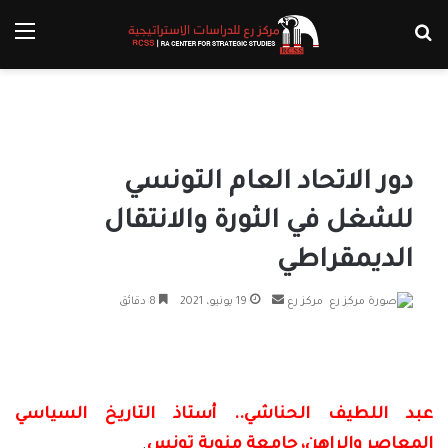
بحث عن
الق
دور الاتحاد العام التونسي
للشغل في الثورة والانتقال
الديمقراطي
أرسل
مركز رع
19 يونيو، 2021
8 دقائق
بريدا
إلكترونيا
عبد اللطيف الحناشي.. أستاذ التاريخ السياسي
المعاصر والراهن، جامعة منوبة تونس
.