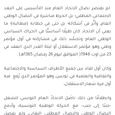
لم يقتصر نضال الاتحاد العام منذ التأسيس على البعد
الاجتماعي المطلبي؛ بل انخرط مباشرة في النضال الوطني
العام، وأثَّر في أشكاله؛ بل حتى في خطابه (مطالبه)؛ ما
يعني أن الاتحاد كان طرفًا أساسيًّا في الحراك السياسي
الوطني العام؛ وتجسَّد ذلك في مشاركته في أول مؤتمر
وطني وهو مؤتمر الاستقلال أو ليلة القدر الذي انعقد في
23 من اوت 1946( الموافق ليوم 26 رمضان 1365هـ).
وكان أول لقاء بين جميع الأطراف السياسية والاجتماعية
والثقافية والعلمية في تونس، وهو المؤتمر الذي رُفع فيه
أول مرة شعار الاستقلال،
وانطلاقًا من ذلك ناضَلَ الاتحادُ العام التونسي للشغل
-جنبًا إلى جنب- مع الحركة الوطنية التونسية، وأدمج
النضال الوطني والنضال المطلبي النقابي، ولم يفصل