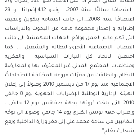
نضاله النقابي العام اذ تبنَّى الاتحاد نحو 382 إضرابًا و27
اعتصامًا عماليًّا سنة 2007، ونحو 412 إضرابًا و 28
اعتصامًا سنة 2008….الى جانب اهتمامه بتكوين وتثقيف
إطاراته و إصدار مجموعة هامة من البحوث والدراسات
التي تهم عالم العمل وواقع الجهات المهمشة الى جانب
القضايا الاجتماعية الأخرى:البطالة والتشغيل …. كما
احتضن الاتحاد كل التيارات السياسية والفكرية
ومنظمات المجتمع المدني غير المعترف بها والمعارِضة
للنظام، وانطلقت من مقرَّات فروعه المختلفة الاحتجاجاتُ
الاجتماعية منذ يوم 17 من ديسمبر 2010 وصولاً إلى إعلان
الهيئة الإدارية الوطنية الإضرابات الجهوية يوم 8 جانفي
2010 التي بلغت ذروتها بجهة صفاقس يوم 12 جانفي ،
وإضراب جهة تونس الكبرى يوم 14 جانفي وصولا الى توجَّه
النقابيين من ساحة محمد علي إلى مقر وزارة الداخلية ورفع
شعار “ديغاج” .