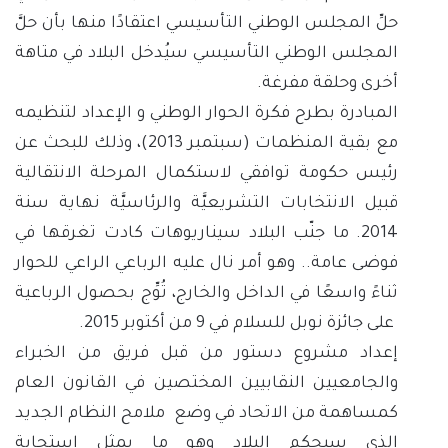
حلِّ المجلس الوطني التأسيسي اعتقادًا منها بأن حلَّ
المجلس الوطني التأسيسي سيُدخل البلاد في متاهة
أخرى وحلقة مفرغة.
المبادرة بطرح فكرة الحوار الوطني و الإعداد لتنظيمه
مع بقية المنظمات (سبتمبر 2013)، وذلك للبحث عن
رئيس حكومة توافقي لاستكمال المرحلة الانتقالية
قبيل الانتخابات التشريعيَّة والرئاسيَّة نهاية سنة
2014. ما جنّب البلاد سيناريوهات كادت تغرقها في
فوضى عامة.. وهو أمر نال عليه الرباعي الراعي للحوار
ثناءً واسعًا في الداخل والخارج، تُوِّج بحصول الرباعية
على جائزة نوبل للسلام في 9 من أكتوبر 2015.
إعداد مشروع دستور من قبل فريق من الخبراء
والجامعيين النقابيين المختصين في القانون العام
كمساهمة من الاتحاد في وضع ملامح النظام الجديد
الذي سيحكم البلاد وهو ما يمثل استجابة