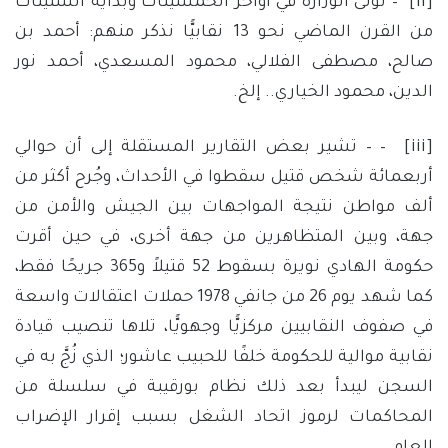
[ii]
– تولى الوزارة في أواخر الخمسينات وبداية الستينات
من القرن الماضي نحو 13 نقابيًّا نذكر منهم: أحمد بن
صالح، مصطفى الفلالي، محمود المسعدي، أحمد نور
الدين، محمود الخياري.. إلخ.
[iii]
– – تشير بعض التقارير المستقلة إلى أن حوالي
أربعمائة شخص قتيل سقطوا في الأحداث، وجُرح أكثر من
ألف مواطن نتيجة المواجهات بين الجيش والأمن من
جهة، وبين المتظاهرين من جهة أخرى، في حين أقرت
حكومة الهادي نويرة بسقوط 52 قتيلاً و365 جريحًا فقط،
كما شهد يوم 26 من جانفي 1978 حملات اعتقالات واسعة
في صفوف النقابيين مركزيًّا وجهويًّا، تلاها تنصيب قيادة
نقابية موالية للحكومة خلفًا للحبيب عاشور؛ الذي زُجَّ به في
السجن ليبدأ بعد ذلك نظام بورقيبة في سلسلة من
المحاكمات لرموز اتحاد الشغل بسبب إقرار الإضراب
العام.