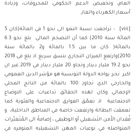
العام، وتخفيض الدعم الحكومي للمحروقات، وزيادة
أسعار الكهرباء والغاز.
[viii]
– تراجعت نسبة النمو الى نحو 1 في المائة(كان 5
المائة سنة 2010) كما أن التضخم المالي بلغ نحو 6.3
بالمائة( كان ما بين 1.5 بالمائة و2 بالمائة سنة
2010)وارتفع الميزان التجاري بنسق سريع اذ بلغ في 2018
نحو 19.2 مليار دينار وتجاو 20 مليار دينار في 2019.غير ان
اكبر تحدٍ يواجه الدولة التونسية هو مؤشر الدين العمومي
والخارجي الذي تجاوز 100 بالمائة من الناتج المحلي
الإجمالي وكان لهذه الحقائق تداعيات على الاوضاع
الاجتماعية اذ تعمّق الفوارق الاجتماعية والفئوية كما
تعمقت البطالة وارتفعت خاصة في المناطق الداخلية، و
فُقدان الأَمن التَشغيلي أو الوظيفي ، إضافةً الى المُتَغيّرات
المتواصله في نوعيات المهن التشغيليه المتوفره في