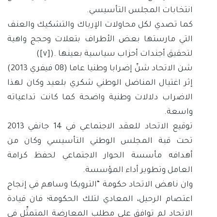
انتخابات المجلس التأسيسي.
كما تصدي لكل محاولات الإرباك والتشكيك والعنف
التي مارستها بعض الأطراف بتعلات وحجج واهية
لتحقيق أجندات أحزاب سياسية بعينها .(
[v]
)
شن الاتحاد شنّ إضرابا وطنيا عاما (08 فيفري 2013)
إثر اغتيال المناضل الوطني شكري بلعيد وكان لهذا
الاضراب دلالات وطنية واضحة كما كانت تداعياته
واسعة.
توقيع الاتحاد للعقد الاجتماعي في 14 جانفي 2013
تحت قبة المجلس الوطني التأسيسي وكان من
أهدافه مأسسة الحوار الاجتماعي لحفظ كرامة
العامل وتطوير أداء المؤسسة.
وان ناهض الاتحاد حكومة “الترويكا وساهم في إنجاح
اعتصام الرحيل، المعادي لتلك الحكومة؛ فان قيادة
الاتحاد لم توافق على مطلب المعارضة المتمثِّل في