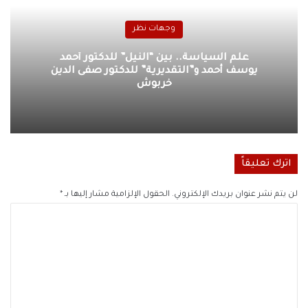
وجهات نظر
علم السياسة.. بين “النيل” للدكتور أحمد
يوسف أحمد و”التقديرية” للدكتور صفى الدين
خربوش
اترك تعليقاً
لن يتم نشر عنوان بريدك الإلكتروني.
الحقول الإلزامية مشار إليها بـ
*
ا
ل
ت
ع
ل
ي
ق