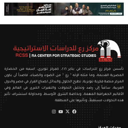
تأسس مركز رع للدراسات في يناير ٢٠٢١، كمركز تنويري، اسمه من الحضارة
المصرية القديمة، وما مثله الإله ” رع ” من الضوء والضياء، قاصداً أن يكون
المركز منصة فكرية تنويرية، تطرح الحلول والبدائل لصناع القرار في مصر والدول
العربية، ساعياً إلى رصد وتحليل التحولات والتغيرات الكبرى في العالم وفي
الأقاليم الجغرافية المهمة، وبخاصة الشرق الأوسط، ومحاولة استشراف تأثير
هذه التحولات مستقبلاً، وتأثيرها على المنطقة.
‫X
فيسبوك
‫YouTube
انستقرام