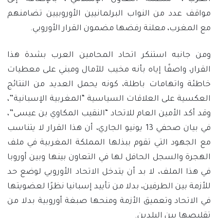
مواقف عدد من النواب البرلمانيين الأوروبيين تضامنهم
مع المغرب، معلنة رفضها مضمون القرار الأوروبي.
ومن جانبه استنكر اتحاد المحامين العرب بشدة هذا
القرار، واصفًا إياه بأنه مخيب للآمال ومبني على معطيات
خاطئة واتهامات باطلة، كونه يحمل العديد من النتائج
العكسية على العلاقات السياسية “المغربية الإسبانية”،
وقد أكد الأمين العام للاتحاد “النقيب المكاوي بن عيسى”،
في بيان صحفي 13 يونيو الجاري، أن هذا القرار لا يتناسب
مع الجهود التي تقوم ببذلها المملكة المغربية في ملف
الهجرة والسجل الحافل لها في التعاون بينها وبين أوروبا
في هذا الملف، لا بد أن يتدخل الاتحاد الأوروبي لوضع حد
للأزمة بين الطرفين، بدلا من تأييد إسبانيا ‏نظرًا لعضويتها
في الاتحاد وتعميق الأزمة ومنحها صبغة أوروبية ‏بدلا من
تقليصها بين البلدين.