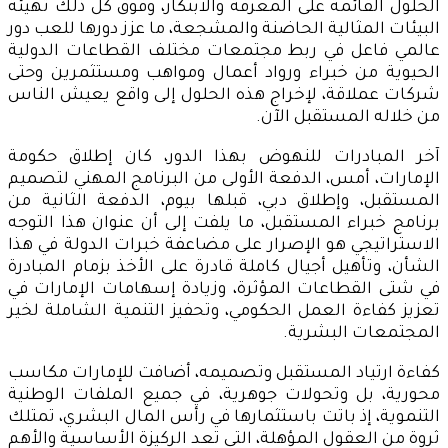
الحلول القائمة على المعرفة والابتكار، وفوق كل ذلك تهيئة
البيئات المثالية الحاضنة والمشجعة، ما عزز دورها للعب دور
عالمي فاعل في ربط مجتمعات مختلف القطاعات الدولية
الحيوية من خبراء ورواد أعمال ومواهب ومستثمرين وحتى
شركات عملاقة، لإخراج هذه الحلول إلى واقع يعيش الناس
من خلاله المستقبل الآن.
آخر المبادرات للنهوض بهذا الدور، كان إطلاق حكومة
الإمارات، أمس، الدفعة الأولى من البرنامج المهني لتصميم
المستقبل، وإطلاق دبي، قبلها بيوم، الدفعة الثانية من
برنامج خبراء المستقبل، ما يلفت إلى أن عنوان هذا التوجه
الاستراتيجي هو الإصرار على مضاعفة خبرات الدولة في هذا
الشأن، وتأهيل أجيال كاملة قادرة على الأخذ بزمام المبادرة
في شتى القطاعات المؤثرة، وزيادة إسهامات الإمارات في
تعزيز كفاءة العمل الحكومي، وتحفيز التنمية الشاملة لخير
المجتمعات البشرية.
كفاءة ارتياد المستقبل وتصميمه، أضافت للإمارات مكاسب
محورية، بل وتحولات جوهرية، في جميع الملفات الوطنية
التنموية، إذ باتت باستثمارها في رأس المال البشري، تمتلك
ثروة من العقول المؤهلة، التي تعد الركيزة الأساسية والأهم