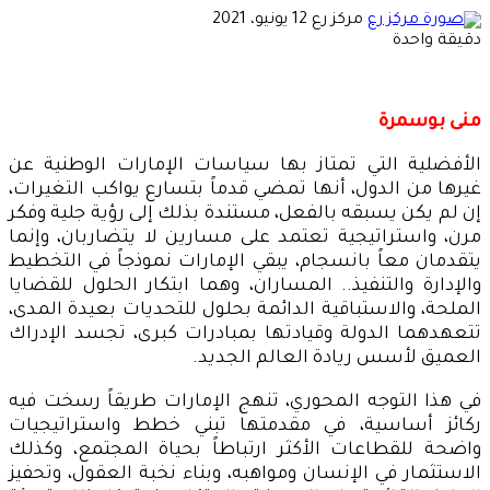
أرسل
مركز رع
12 يونيو، 2021
بريدا
دقيقة واحدة
إلكترونيا
منى بوسمرة
الأفضلية التي تمتاز بها سياسات الإمارات الوطنية عن
غيرها من الدول، أنها تمضي قدماً بتسارع يواكب التغيرات،
إن لم يكن يسبقه بالفعل، مستندة بذلك إلى رؤية جلية وفكر
مرن، واستراتيجية تعتمد على مسارين لا يتضاربان، وإنما
يتقدمان معاً بانسجام، يبقي الإمارات نموذجاً في التخطيط
والإدارة والتنفيذ.. المساران، وهما ابتكار الحلول للقضايا
الملحة، والاستباقية الدائمة بحلول للتحديات بعيدة المدى،
تتعهدهما الدولة وقيادتها بمبادرات كبرى، تجسد الإدراك
العميق لأسس ريادة العالم الجديد.
في هذا التوجه المحوري، تنهج الإمارات طريقاً رسخت فيه
ركائز أساسية، في مقدمتها تبني خطط واستراتيجيات
واضحة للقطاعات الأكثر ارتباطاً بحياة المجتمع، وكذلك
الاستثمار في الإنسان ومواهبه، وبناء نخبة العقول، وتحفيز