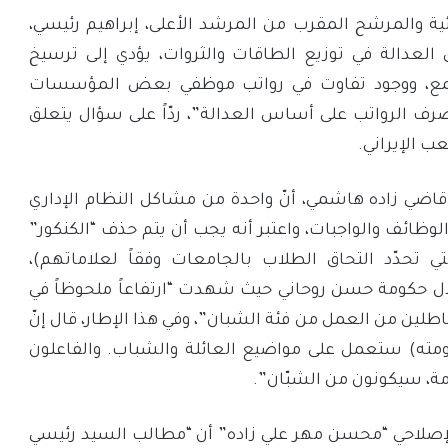
ة والمرشح المقرب من المرشد الأعلى، إبراهيم رئيسي،
لعدالة في توزيع الطاقات والثروات، يؤدي إلى ترسيخ
مع، ووجود تفاوت في رواتب موظفي بعض المؤسسات
من صرف الرواتب على أساس العدالة”، ردّاً على سؤال يتعلق
ب الإيراني.
اضي زاده هاشمي، أنّ واحدة من مشاكل النظام الإداري
وظائف والواجبات، واعتبر أنه يجب أن يتم حذف “الكنكور”
ي تحدّد التحاق الطلاب بالجامعات وفقاً لعلاماتهم)،
لال حكومة حسن روحاني حيث شهدت “ارتفاعاً ملحوظاً في
اطلين من العمل من فئة الشبان”، وفي هذا الإطار، قال إنّ
مته) ستعمل على مواضيع العائلة والشباب. والفاعلون
ة، سيكونون من الشبّان”.
لإصلاحي “محسن مهر علي زاده” أن “مطالب السيد رئيسي