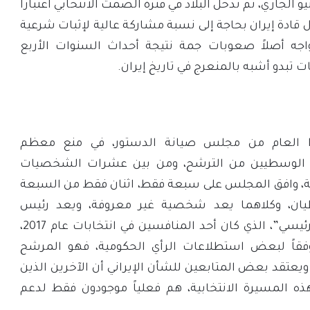
ات الدعائية في 16 يونيو الجاري، ثم تدخل البلاد في فترة الصمت الانتخابي اعتباراٌ
يزال قادة إيران بحاجة إلى نسبة مشاركة عالية لإثبات شرعية
اجه أصلاً صعوبات جمة نتيجة أحداث السنوات الأربع
ت تبدو أشبه بالمنعرج في تاريخ إيران.
ذا العام من مجلس صيانة الدستور، في منع معظم
و الوسطيين من الترشح، ومن بين عشرات الشخصيات
ة، وافق المجلس على سبعة فقط، اثنان فقط من السبعة
ان، وكلاهما يعد شخصية غير معروفة، ويعد رئيس
القضاء الإيراني، “إبراهيم رئيسي”، الذي كان أحد المنافسين في انتخابات عام 2017،
فقاً لبعض استطلاعات الرأي الحكومية، فهو المرشح
عتقد بعض المتابعين للشأن الإيراني أن الآخرين الذين
ه المسيرة الانتخابية، هم فعلياً موجودون فقط لدعم