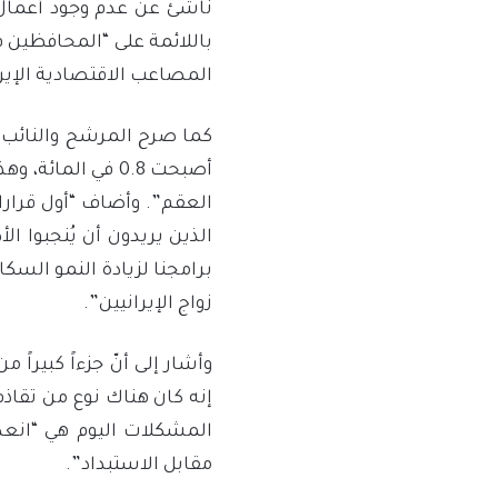
ناشئ عن عدم وجود أعمال
باللائمة على “المحافظين ف
المصاعب الاقتصادية الإيرا
كما صرح المرشح والنائب ال
العقم”. وأضاف “أول قرار
الذين يريدون أن يُنجبوا ال
برامجنا لزيادة النمو السك
زواج الإيرانيين”.
وأشار إلى أنّ جزءاً كبيراً
إنه كان هناك نوع من تقاذف
المشكلات اليوم هي “انعدا
مقابل الاستبداد”.