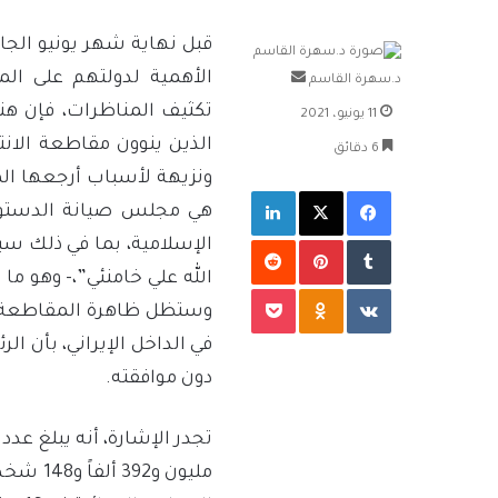
قبل نهاية شهر يونيو الجار
الأهمية لدولتهم على ال
أرسل
د.سهرة القاسم
بريدا
تكثيف المناظرات، فإن هنا
11 يونيو، 2021
إلكترونيا
الذين ينوون مقاطعة الانت
6 دقائق
ونزيهة لأسباب أرجعها ال
فيسبوك
‫X
لينكدإن
هي مجلس صيانة الدستور”
بينتيريست
الإسلامية، بما في ذلك سيا
الله علي خامنئي”،- وهو م
‫Pocket
Odnoklassniki
وستظل ظاهرة المقاطعة مس
في الداخل الإيراني، بأن ا
دون موافقته.
مليون و