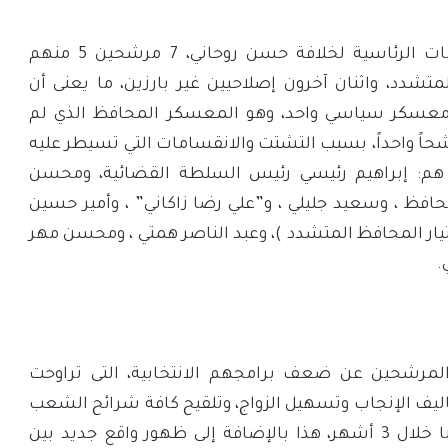
ويتنافس في هذه الانتخابات الرئاسية لخلافة حسن روحاني، 7 مرشحين 5 منهم
لمتشدد، واثنان آخرون إصلاحيين غير بارزين، ما يعنى أن
عسكر سياسي واحد، وهو المعسكر المحافظ الذي لم
حاً واحداً، بسبب التشتت والانقسامات التي تسيطر عليه
هم: إبراهيم رئيسي رئيس السلطة القضائية، ومحسن
حافظ ، وسعيد جليلي ، و”علي رضا زاكاني” ، وأمير حسين
ار المحافظ المتشدد )، وعبد الناصر همتي ، ومحسن مهر
.
مرشحين عن ضعف برامجهم الانتخابية، التى تراوحت
ليف الإنجاب وتسهيل الزواج، وتلقيح كافة شرائح الشعب
الإيراني ضد فيروس كورونا خلال 3 أشهر، هذا بالإضافة إلى ظهور واقع جديد بين