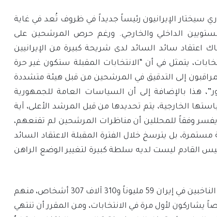
ي سيختار الإيرانيون رئيساً جديداً في ظروف تُعد في غاية
مستويين الداخلي والخارجي. ورغم حرص المرشحين على
ك اعتقاد سائد السائد لدى شريحة كبيرة من الإيرانيين
خابات، يتمثل في أن “الانتخابات المقبلة ستكون غير حرة
مراقبون إلى التدقيق في المرشحين من قبل هيئة متشددة
، هذا بالإضافة إلى أن السياسات العامة للجمهورية
ستها الخارجية، يتم تحديدها من قبل المرشد الأعلى، آية
ا يفسر وفقاً للمحللين أن مناظرات المرشحين لم تقنعهم،
تمرة، بل يترسخ خلال الفترة المقبلة الاعتقاد السائد
لرئيس القادم ليست لديه سلطة كبيرة لتغيير الوضع الراهن
تجدر الإشارة، أنه يبلغ عدد الناخبين في إيران 59 مليوناً و310 آلاف 307 أشخاص، منهم
392 ألفاً و148 شخصاً يشاركون لأول مرة في الانتخابات، ومن المقرر أن تنتهي