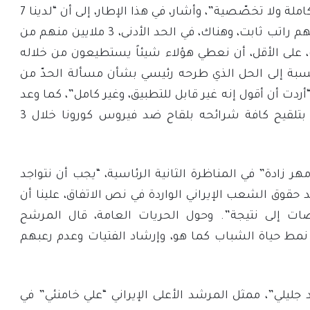
للحدّ من الطبقية، ليست كاملة ولا تخصّصية”، وأشار، في هذا الإطار، إلى أن “لدينا 7
ملايين رب أسرة ليس لديهم راتب ثابت، وهناك، في الحد الأدنى، 3 ملايين منهم من
، على الأقل، أن نعطي هؤلاء شيئاً يستطيعون من خلاله
نسبة إلى الحل الذي طرحه رئيسي بشأن مسألة الحدّ من
“أردت أن أقول إنه غير قابل للتطبيق، وغير كامل”، كما وعد
المرشح الشعب الإيراني بتلقيح كافة شرائحه بلقاح ضد فيروس كورونا خلال 3
مهر زادة” في المناظرة الثانية الرئاسية، “يجب أن نتواجد
يد حقوق الشعب الإيراني الواردة في نص الاتفاق، علينا أن
ت إلى نتيجة”. وحول الحريات العامة، قال المرشح
 نمط حياة الشباب كما هو، وإرشاد الفتيات وعدم رعبهم
ليلي”، ممثل المرشد الأعلى الإيراني “علي خامنئي” في