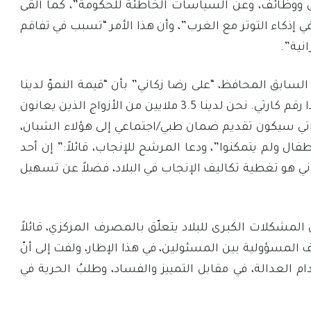
 ووظائف، وعن السياسات الخاطئة للحكومة”، كما ألقى
ي إذكاء التوتر مع الغرب”، وأن هذا الأمر “تسبب في تفاقم
نية”.
سابق المحافظ، “على رضا زكاني” بأن “قيمة النموّ لدينا
أصبحت 0.8 في المائة، وهذا رقم كارثي. نحن لدينا 3.5 ملايين من الأزواج الذين يعانون
اتي سيكون تقديم ضمان طبي/اجتماعي إلى هؤلاء الشبان،
أطفال ولم يتمكنوا”، ودعا المرشح للإنجاب، قائلاً:” إن أحد
اني هو تغطية تكاليف الإنجاب في البلاد، فضلاً عن تسهيل
 من المشكلات الكبرى للبلاد يتعلّق بالمصرف المركزي، قائلاً
 المسؤولية بين المسئولين، في هذا الإطار، ولفت إلى أنّ
م العدالة، في مقابل التمييز والفساد، وطلبُ الحرية في