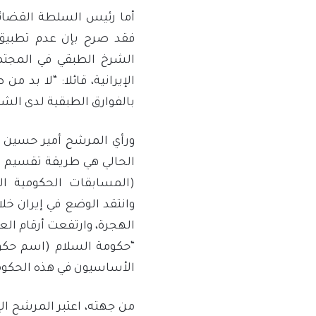
أما رئيس السلطة القضائي
فقد صرح بإن عدم تطبيق ا
الشرخ الطبقي في المجت
الإيرانية، قائلا: “لا بد 
بالفوارق الطبقية لدى الشع
ورأي المرشح أمير حسين ق
الحالي هي طريقة تقسيم ال
(المسابقات الحكومية الت
وانتقد الوضع في إيران خ
الهجرة، وارتفعت أرقام الع
“حكومة السلام (اسم حكو
الأساسيون في هذه الحكوم
من جهته، اعتبر المرشح ا