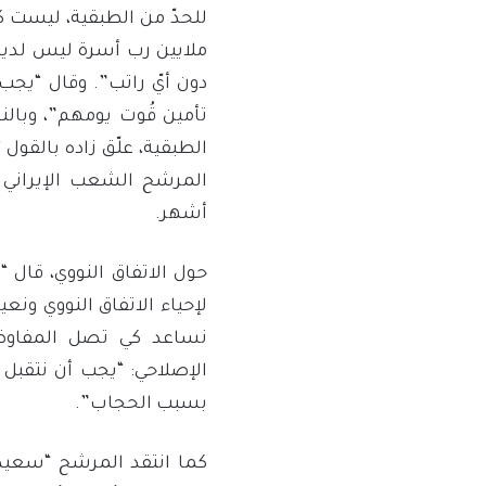
دون أيّ راتب”. وقال “يجب
تأمين قُوت يومهم”، وبال
الطبقية، علّق زاده بالقول 
أشهر.
حول الاتفاق النووي، قال “
لإحياء الاتفاق النووي ونع
نساعد كي تصل المفاوضا
الإصلاحي: “يجب أن نتقبل
بسبب الحجاب”.
كما انتقد المرشح “سعيد ج