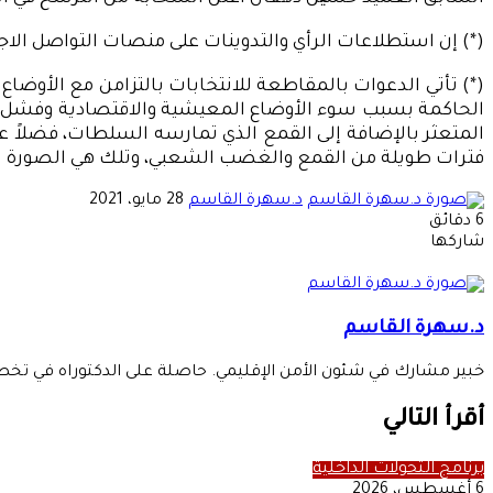
(*) إن استطلاعات الرأي والتدوينات على منصات التواصل الا
(*) تأتي الدعوات بالمقاطعة للانتخابات بالتزامن مع الأوض
الحاكمة بسبب سوء الأوضاع المعيشية والاقتصادية وفشل الس
المتعثر بالإضافة إلى القمع الذي تمارسه السلطات، فضلاً عن
فترات طويلة من القمع والغضب الشعبي، وتلك هي الصورة التي
أرسل
د.سهرة القاسم
28 مايو، 2021
بريدا
6 دقائق
‫X
‫Pocket
لينكدإن
فيسبوك
بينتيريست
Odnoklassniki
إلكترونيا
شاركها
‫X
طباعة
‫Pocket
لينكدإن
مشاركة
فيسبوك
بينتيريست
Odnoklassniki
عبر
البريد
د.سهرة القاسم
خبير مشارك في شئون الأمن الإقليمي. حاصلة على الدكتوراه في تخصص
أقرأ التالي
برنامج التحولات الداخلية
6 أغسطس، 2026