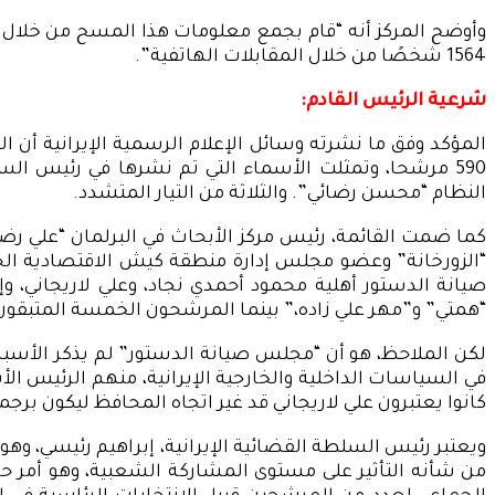
وأوضح المركز أنه “قام بجمع معلومات هذا المسح من خلال مر
1564 شخصًا من خلال المقابلات الهاتفية”.
شرعية الرئيس القادم:
590 مرشحا، وتمثلت الأسماء التي تم نشرها في رئيس 
النظام “محسن رضائي”. والثلاثة من التيار المتشدد.
كما ضمت القائمة، رئيس مركز الأبحاث في البرلمان “علي رضا 
“الزورخانة” وعضو مجلس إدارة منطقة كيش الاقتصادية الح
صيانة الدستور أهلية محمود أحمدي نجاد، وعلي لاريجاني،
“همتي” و”مهر علي زاده،” بينما المرشحون الخمسة المتبقون 
لكن الملاحظ، هو أن “مجلس صيانة الدستور” لم يذكر الأس
في السياسات الداخلية والخارجية الإيرانية، منهم الرئيس ا
كانوا يعتبرون علي لاريجاني قد غير اتجاه المحافظ ليكون برجما
من شأنه التأثير على مستوى المشاركة الشعبية، وهو أمر حذّ