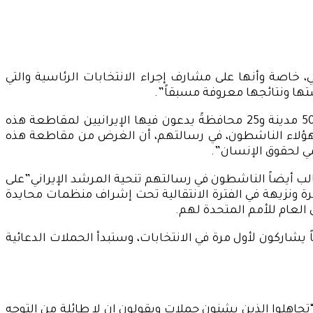
، خاصة وأنها على مشارف إجراء الانتخابات الرئاسية والتي
توضيحاً، تأتي تلك المقاطعة، والتي تبدو تلاقى قبول لدى الإيرانيين جاءت بداية بدعوات من 231 ناشطاً مدنياً إيرانياً من50 مدينة و25 محافظةً يدعون فيها الإيرانيين لمقاطعة هذه
 هؤلاء الناشطون، في رسالتهم، أن الغرض من مقاطعة هذه
مي لحقوق الإنسان”.
لب أيضاً الناشطون في رسالتهم تنحية المرشد الإيراني”على
 حرة ونزيهة في الفترة الانتقالية تحت إشراف منظمات محايدة
العام للأمم المتحدة لهم.
لى أن عدد الناخبين في إيران يبلغ 59 مليوناً و310 آلاف 307 أشخاص، منهم مليون و392 ألفا و148 شخصاً يشاركون لأول مرة في الانتخابات، وستبدأ الحملات الدعائية
“تجاهلوا الذين يشنون حملات ويقولون إن لا طائلة من التوجه