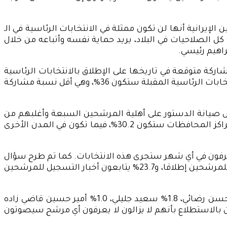
إيرانية أنها لن تكون ممثلة في الانتخابات الرئاسية في الـ
ل الصلاحيات في البلاد، يريد حماية نفسه وأتباعه من خلال
راهيم رئيسي.
لأدنى مشاركة متوقعة في تاريخها على الإطلاق بالانتخابات الرئاسية
المرتقبة، وأظهر استطلاع لمركز استطلاع رأي الطلاب الإيرانيين، المعروف باسم “ISPA” مؤخراً، أن نسبة المشاركة في الانتخابات الرئاسية المقبلة ستكون 36%، وهي أقل نسبة مشاركة
ستطلاعه بعد يومين من مصادقة مجلس صيانة الدستور على أهلية المرشحين السبعة وأغلبهم من
التيار الأصولي المتشدد، وقد أشار المركز المذكور على موقعه الإلكتروني، أن “نسبة المشاركة في الانتخابات الرئاسية في مراكز المحافظات ستكون 30.2%، فيما تكون في المدن الأخرى
سية، أكد المركز أن قرابة 30% من الإيرانيين أبدوا أنهم لا يعرفون في أي شهر ستجرى هذه الانتخابات. كما تم طرح سؤال
أخر، هو: إلى أي مدى تابعت أخبار تسجيل هذه الشخصيات؟” فأجابت العينة أن 36.4% من أفرادها لا يتابعون أخبار التسجيل للمرشحين إطلاقا، و23.7% يتابعون أخبار التسجيل للمرشحين
وعن الشخصية المرشحة التي سوف يتم انتخابها، قال المشاركون إن “43.9% سيصوتون لصالح إبراهيم رئيسي، 3.7% محسن رضائي، 1.8% سعيد جليلي، 1.0% أمير حسين قاضي زاده
 اختاروا محسن مهر علي زاده و0.2% علي رضا زكاني”، فيما أجاب 48% من المشاركين بالاستطلاع بأنهم لا يزالون لا يعرفون أي مرشح سيصوتون