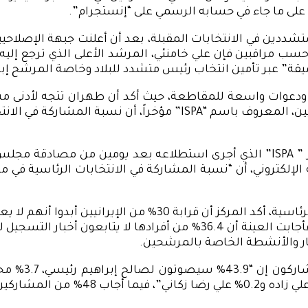
ت، على ما جاء في حسابه الرسمي على “إنستجرام”.
ين في الانتخابات المقبلة، بعد أن أعلنت جبهة الإصلاحيين ال
ب مراقبين فإن علي خامنئي، المرشد الأعلى الذي ترجع إليه ك
عميقة” عبر تأمين انتخاب رئيس متشدد للبلاد وخاصة المرشح إب
 غضب وإحباط بالشارع ودعوات واسعة للمقاطعة، حيث أكد أن طهران تتجه 
ولقياس مدى اهتمام الإيرانيين بقضية الانتخابات، سأل مركز ” ISPA” الذي أجرى ا
وفي سؤال عن مدى معرفة الناخبين بموعد إجراء الانتخابات الرئا
هاشمي، و1.0% عبد الناصر همتي، و0.4%