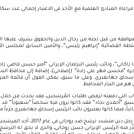
اعاة المبادئ العلمية مع الأخذ في الاعتبار إجمالي عدد سكا
السلطة القضائية “إبراهيم رئيسي”، والأمين السابق لمجل
زاكاني”، ونائب رئيس البرلمان الإيراني “أمير حسين قاضي زاد
رة “محسن مهر علي زادة” (إصلاحي)، إضافة إلى محافظ الب
 وإسحاق جهانغيري. وعلى ما سبق، يمكن القول أن قائمة ا
هم من التيار المحافظ.
باب التي دفعته لرفض طلبات المُرشحين، فقد يحدث من خلا
لأسبق “أحمدي نجاد” فقد كانوا يرون فيه شخصاً “شعبوياً” قد
تياً، فيما كانوا يعتبرون نائب الرئيس إسحاق جهانغيري جزءاً م
ر منه الرئيس الإيراني حسن روحاني، والذي لا يحق له الترش