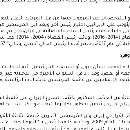
ر المقبل، ودعا في رسالة أرسلها إلى القائد الأعلى للثورة ا
.
 الشخصيات غير المرغوب فيها من قبل المرشد الأعلى للثورة ال
ا يتوجب على الإيرانيين اختيار رئيس أخر، ويعد أبرز المرشحي
شغل عدة مناصب في النظ
ابل 38.3٪ لـ “رئيسي”.
وهي:
ة الفقيه بشأن قبول أو استبعاد المُرشحين لأية انتخابات
اجعة أو نقض، وقد زاد في السنوات الأخيرة من تدخلاته عب
تبعد الإصلاحيين من قائمة المرشحين للانتخابات الرئاسية 
لة من الغضب المكتوم يكتنف الشارع الإيراني على خلفية اس
م تفرز مرشحين يحظون بكاريزما شعبية، وذلك بسبب حالة الا
 القرار في إيران، وأن المُرشحين الآخرين، خاصة الثلاثة الأ
رئيسي، وأن يُحدثوا زعزعة في البلاد، شبيهة بما جرى خلال انتخابات العام 
تخابات الرئاسية المقبلة، بعد أن أعلن انسحابه جاء دعما ل