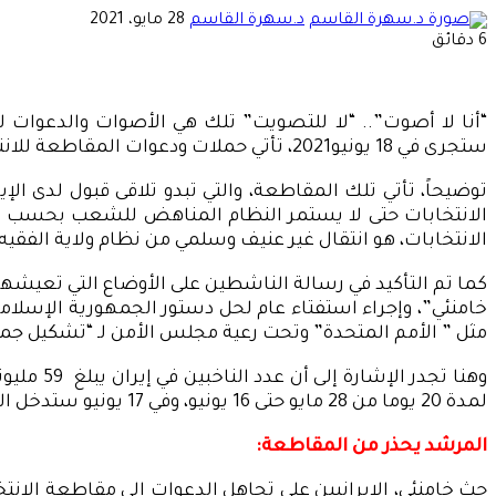
أرسل
د.سهرة القاسم
28 مايو، 2021
بريدا
6 دقائق
إلكترونيا
“أنا لا أصوت”.. “لا للتصويت” تلك هي الأصوات والدعوات لل
ستجرى في 18 يونيو2021، تأتي حملات ودعوات المقاطعة للانتخابات التي يراها جمهور واسع من الإيرانيين بأنها “تمت هندستها ونتائجها معروفة مسبقاً”.
الانتخابات حتى لا يستمر النظام المناهض للشعب بحسب تع
الانتخابات، هو انتقال غير عنيف وسلمي من نظام ولاية الفقيه
كما تم التأكيد في رسالة الناشطين على الأوضاع التي تعيشه
خامنئي”، وإجراء استفتاء عام لحل دستور الجمهورية الإسلامية
مثل ” الأمم المتحدة” وتحت رعية مجلس الأمن لـ “تشكيل جمع
لمدة 20 يوما من 28 مايو حتى 16 يونيو، وفي 17 يونيو ستدخل البلاد فترة الصمت الانتخابي.
المرشد يحذر من المقاطعة:
حث خامنئي، الإيرانيين على تجاهل الدعوات إلى مقاطعة الانتخ