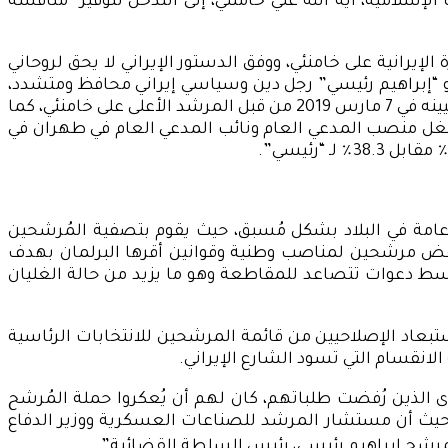
لإسلامية، آية الله علي خامنئي، إلى التدخل لتوفير “منافسة
إيرانية على خامنئي، ووفق الدستور الإيراني لا يحق لروحاني
ن هو “إبراهيم رئيسي” رجل دين وسياسي إيراني محافظ ومتشدد،
ويعد الأوفر حظ من بين المرشحين لخلافه روحاني، يشغل رئيسي حالياً منصب رئيس السلطة القضائية في إيران، حين تم تعيينه في 7 مارس 2019 من قبل المرشد الأعلى على خامنئي، كما
ام القضائي الإيراني، مثل النائب العام (2014- 2016)، ونائب رئيس القضاة (2004- 2014)، كما شغل منصب المدعي العام ونائب المدعي العام في طهران في
 عامة في البلاد بشكل مُسبق، حيث يقوم بتصفية المُرشحين
ر رفض مرشحين لمناصب وطنية وقوانين أقرها البرلمان بهدف
وسط دعوات تتصاعد للمقاطعة وهو ما يزيد من حالة الغليان
تبعاد الإصلاحيين من قائمة المرشحين للانتخابات الرئاسية
نقسام التي تسود الشارع الإيراني.
قوى الذين رُفضت طلباتهم، كان لهم أن يُعكروا حملة المُرشح
2009، وما تبعها مما سُمي بـ “الثورة الخضراء”، حيث أن مستشار المرشد للصناعات العسكرية ووزير الدفاع
لمرشح إبراهيم رئيسي، رئيس السلطة القضائية”.