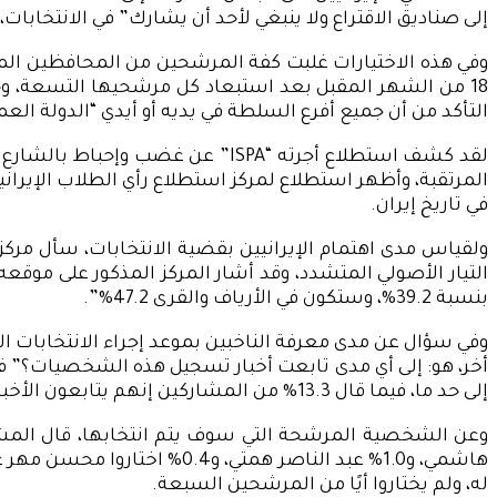
إلى صناديق الاقتراع ولا ينبغي لأحد أن يشارك” في الانتخابا
وفي هذه الاختيارات غلبت كفة المرشحين من المحافظين المتشدد
18 من الشهر المقبل بعد استبعاد كل مرشحيها التسعة، وحس
التأكد من أن جميع أفرع السلطة في يديه أو أيدي “الدولة ال
لقد كشف استطلاع أجرته “ISPA” عن
في تاريخ إيران.
بنسبة 39.2%، وستكون في الأرياف والقرى 47.2%”.
إلى حد ما، فيما قال 13.3% من المشاركين إنهم يتابعون الأخبار والأنشطة الخاصة بالمرشحين.
له، ولم يختاروا أيًا من المرشحين السبعة.