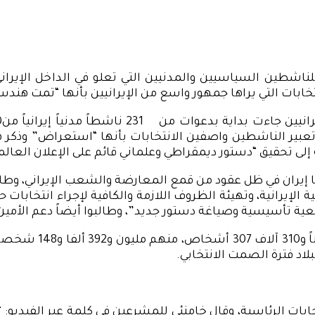
ناشطين السياسيين والمدنيين التي تعلو في الداخل الإيراني
بير الناشطين واصفين الانتخابات بأنها “استعراض” وذكر
 إلى تحقيق “دستور ديمقراطي وعلماني قائم على الإعلان العال
ا إيران في ظل عقود من قمع المعارضة والشعب الإيراني، وطا
 الإيرانية، وتهيئة الظروف اللازمة والكافية لإجراء انتخابات
ية تأسيسية وصياغة دستور جديد”، وطالبوا أيضاً دعم الأمين 
وهنا تجدر الإشارة إ
ابات الرئاسية، وقال خامنئي للمشرعين في كلمة عبر الفيديو: 