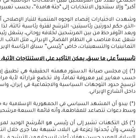
الجماعي لعدد من المرشحين قبيل الانتخابات الرئاسية في الشه
أكبر” وإلا ستتحول الانتخابات إلى “جثة هامدة”، بحسب تعبيره
وشهدت الاختيارات إقصاء الوجوه المنتمية للتيار الإصلاحي أو
-الذي حكم لدورتين رئاسيتين- الترشح لفترة رئاسية ثالثة، لذ
الثمانينيات والتسعينيات، خاض “رئيسي” سباق الرئاسة الإيرانية في عام 2017، وخسر أمام الرئيس الحالي “حسن روحاني” 57٪ مق
تأسيساً على ما سبق، يمكن التأكيد على الاستنتاجات الأتية، 
(*) إن مجلس صيانة الدستور مهمته الحقيقية هي تطبيق إراد
حسب معايير غير معروفة تماماً، ولا تخضع قراراته لأية مر
ترسيخ حدود التوجهات السياسية والاجتماعية في إيران، واس
داخل الشارع الإيراني.
(*) يبدو أن المشهد السياسي في الجمهورية الإسلامية به حا
وسط دعوات تتصاعد للمقاطعة، وأنه قائمة السبعة مرشحين ل
(*) كل التكهنات تشير إلى أن رئيسي هو المُرشح الوحيد لمركز
السابق العميد حسین دهقان أعلن انسحابه من الترشح في الان