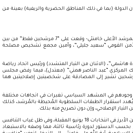
ن الدولة (بما في ذلك المناطق الحضرية والريفية) بعينة من
المؤكد وفق ما نشرته وسائل الإعلام الرسمية الإيرانية أن الموافقة من قبل لجنة من رجال الدين والحقوق يشرف عليها المرشد الأعلى خامنئي- وقعت على “7 مرشحين فقط” من بين
س الأمن القومي “سعيد جليلي”، وأمين مجمع تشخيص مصلحة
ة هاشمي”، (الاثنان من التيار المتشدد) ورئيس اتحاد رياضة
نك المركزي “عبد الناصر همتي” (معتدل)، فيما رفض مجلس
لمرشحين تشير إلى المصادقة على شخصيتين إصلاحيتين هما
ل وجودهم في المشهد السياسي تغيرات في اتجاهات مختلفة
 يُهدد استقرار الطبقات السلطوية المُحيطة بالمُرشد، كذلك
ن التيار الإصلاحي، وإن دون تصريح منه بذلك.
ويعتبر رئيس السلطة القضائية الإيرانية، إبراهيم رئيسي، وهو رجل دين متشدد ترشح ضد روحاني في عام 2017، أحد المرشحين الأبرز في انتخابات 18 يونيو المقبلة، وفي ظل غياب التنافس
ح بحسب الدستور لدورة رئاسية ثالثة، مما وصفه بالاستبعاد