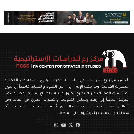
التالية
السابقة
تأسس مركز رع للدراسات في يناير ٢٠٢١، كمركز تنويري، اسمه من الحضارة
المصرية القديمة، وما مثله الإله ” رع ” من الضوء والضياء، قاصداً أن يكون
المركز منصة فكرية تنويرية، تطرح الحلول والبدائل لصناع القرار في مصر والدول
العربية، ساعياً إلى رصد وتحليل التحولات والتغيرات الكبرى في العالم وفي
الأقاليم الجغرافية المهمة، وبخاصة الشرق الأوسط، ومحاولة استشراف تأثير
هذه التحولات مستقبلاً، وتأثيرها على المنطقة.
‫X
فيسبوك
‫YouTube
انستقرام