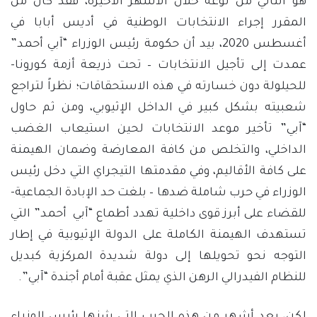
هو الثاني من نوعه خلال الأشهر الأخيرة، فقد كان من
المقرر إجراء الانتخابات الوطنية في أديس أبابا في
أغسطس 2020، بيد أن حكومة رئيس الوزراء “آبي أحمد”
عمدت إلى تأجيل الانتخابات – تحت ذريعة أزمة كورونا-
للحيلولة دون خسارته في هذه الاستحقاقات؛ نظراً لتراجع
شعبيته بشكل كبير في الداخل الإثيوبي، ومن ثم حاول
“آبي” تأخير موعد الانتخابات لحين استيعاب الغضب
الداخلي، والتخلص من كافة المعارضة وضمان الهيمنة
على كافة الأقاليم، وفي مقدمتها التيجراي التي دخل رئيس
الوزراء في حرب شاملة ضدها – بلغت حد الإبادة الجماعية-
للقضاء على أبرز قوى داخلية تهدد أطماع “آبي أحمد” التي
تستهدف الهيمنة الكاملة على الدولة الإثيوبية في إطار
التوجه نحو تحويلها إلى دولة شديدة المركزية كبديل
للنظام الفيدرالي الرهن الذي يمثل عقبة أمام أجندة “آبي”.