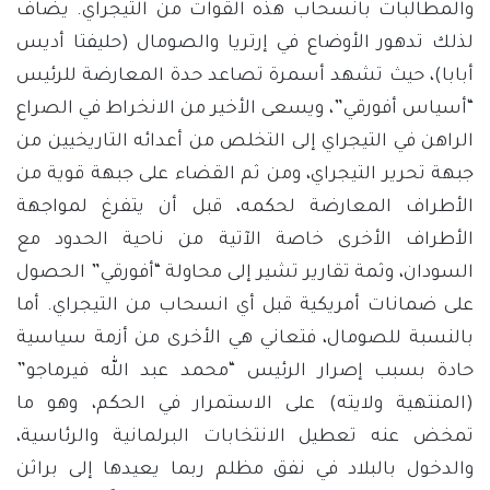
والمطالبات بانسحاب هذه القوات من التيجراي. يضاف
لذلك تدهور الأوضاع في إرتريا والصومال (حليفتا أديس
أبابا)، حيث تشهد أسمرة تصاعد حدة المعارضة للرئيس
“أسياس أفورقي”، ويسعى الأخير من الانخراط في الصراع
الراهن في التيجراي إلى التخلص من أعدائه التاريخيين من
جبهة تحرير التيجراي، ومن ثم القضاء على جبهة قوية من
الأطراف المعارضة لحكمه، قبل أن يتفرغ لمواجهة
الأطراف الأخرى خاصة الآتية من ناحية الحدود مع
السودان، وثمة تقارير تشير إلى محاولة “أفورقي” الحصول
على ضمانات أمريكية قبل أي انسحاب من التيجراي. أما
بالنسبة للصومال، فتعاني هي الأخرى من أزمة سياسية
حادة بسبب إصرار الرئيس “محمد عبد الله فيرماجو”
(المنتهية ولايته) على الاستمرار في الحكم، وهو ما
تمخض عنه تعطيل الانتخابات البرلمانية والرئاسية،
والدخول بالبلاد في نفق مظلم ربما يعيدها إلى براثن