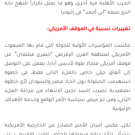
الحرب الأهلية مرة أخرى، وهو ما يمثل تكراراً للنهج ذاته
الذي يتبعه “آبي أحمد” في إثيوبيا.
تغييرات نسبية في الموقف الأمريكي:
عكست المؤشرات الأولية للجولة التي قام بها المبعوث
الأمريكي لمنطقة القرن الإفريقي “جيفري فيلتمان” عن
موقف أمريكي منحاز بقوة لأديس أبابا، يعمل على التوصل
إلى أتفاق جزئي خاص بالملء الثاني فقط، في خطوة
استهدفت الحيلولة دون اتخاذ مصر والسودان لأي خطوة
تصعيدية بضرب السد لحين الانتهاء من مرحلة الملء
الثاني، ومن ثم فرض سياسة الأمر الواقع وخدمة الأهداف
الإثيوبية.
لكن، عكس البيان الأخير الصادر عن الخارجية الأمريكية
-بشأن نتائج زيارة مبعوثها الخاص للقرن الإفريقي- عن