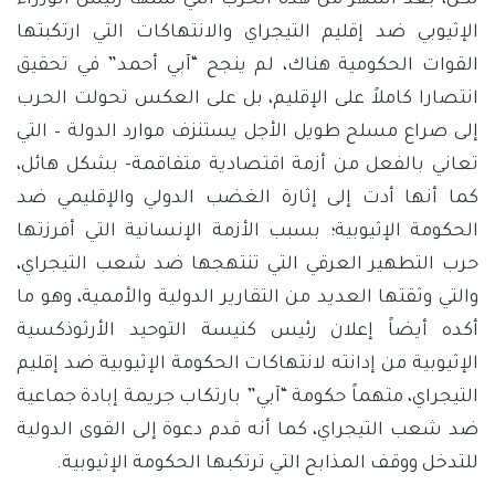
لكن، بعد أشهر من هذه الحرب التي شنها رئيس الوزراء
الإثيوبي ضد إقليم التيجراي والانتهاكات التي ارتكبتها
القوات الحكومية هناك، لم ينجح “آبي أحمد” في تحقيق
انتصارا كاملاً على الإقليم، بل على العكس تحولت الحرب
إلى صراع مسلح طويل الأجل يستنزف موارد الدولة – التي
تعاني بالفعل من أزمة اقتصادية متفاقمة- بشكل هائل،
كما أنها أدت إلى إثارة الغضب الدولي والإقليمي ضد
الحكومة الإثيوبية؛ بسبب الأزمة الإنسانية التي أفرزتها
حرب التطهير العرقي التي تنتهجها ضد شعب التيجراي،
والتي وثقتها العديد من التقارير الدولية والأممية، وهو ما
أكده أيضاً إعلان رئيس كنيسة التوحيد الأرثوذكسية
الإثيوبية من إدانته لانتهاكات الحكومة الإثيوبية ضد إقليم
التيجراي، متهماً حكومة “آبي” بارتكاب جريمة إبادة جماعية
ضد شعب التيجراي، كما أنه قدم دعوة إلى القوى الدولية
للتدخل ووقف المذابح التي ترتكبها الحكومة الإثيوبية.