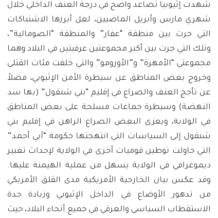
شهدت إثيوبيا تصاعد واضح في درجة العنف الداخلي خلال
شهري مارس وأبريل الماضيين، لعل أبرزها الاشتباكات
التي جرت بين منطقة “عفار” والمنطقة “الصومالية”،
وتلك التي جرت بين أكبر مجموعتين عرقيتين في البلاد وهما
مجموعتي “الأمهرة” و”الأورومو” والتي خلفت مئات القتلى
وخروج بعض المناطق عن سيطرة الأمن الإثيوبي، فضلاً
عن تأجج العنف والصراع في إقليم “بني شنقول” (بها سد
النهضة) وسيطرة جماعات مسلحة على بعض المناطق
في الولاية، ويعزى البعض الصراع الراهن في إقليم بني
شنقول إلى السياسات التي انتهجتها حكومة “آبي أحمد”
التي حاولت توطين قوميات أخرى في الولاية لإحداث تغيير
ديموغرافي في الولاية يسهل من عملية الهيمنة عليها.
وقد عكس بيان الخارجية الأمريكية مدى القلق الأمريكي
من تدهور الأوضاع في الداخل الإثيوبي وزيادة حدة
الاستقطاب السياسي والعرقي في جميع أنحاء البلاد، حيث