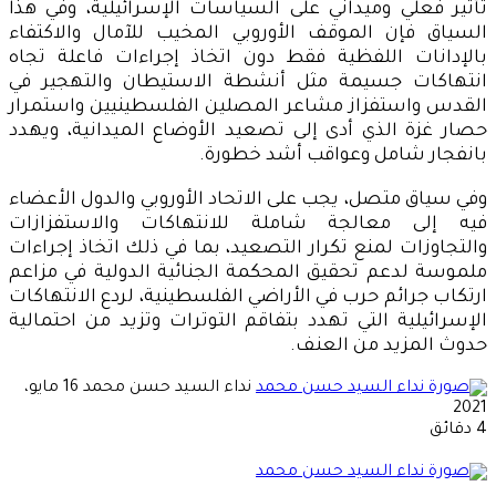
تأثير فعلي وميداني على السياسات الإسرائيلية، وفي هذا
السياق فإن الموقف الأوروبي المخيب للآمال والاكتفاء
بالإدانات اللفظية فقط دون اتخاذ إجراءات فاعلة تجاه
انتهاكات جسيمة مثل أنشطة الاستيطان والتهجير في
القدس واستفزاز مشاعر المصلين الفلسطينيين واستمرار
حصار غزة الذي أدى إلى تصعيد الأوضاع الميدانية، ويهدد
بانفجار شامل وعواقب أشد خطورة.
وفي سياق متصل، يجب على الاتحاد الأوروبي والدول الأعضاء
فيه إلى معالجة شاملة للانتهاكات والاستفزازات
والتجاوزات لمنع تكرار التصعيد، بما في ذلك اتخاذ إجراءات
ملموسة لدعم تحقيق المحكمة الجنائية الدولية في مزاعم
ارتكاب جرائم حرب في الأراضي الفلسطينية، لردع الانتهاكات
الإسرائيلية التي تهدد بتفاقم التوترات وتزيد من احتمالية
حدوث المزيد من العنف.
أرسل
نداء السيد حسن محمد
16 مايو،
بريدا
2021
إلكترونيا
4 دقائق