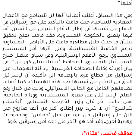
أمنها”.
وفي هذا السياق، أعلنت ألمانيا أنها لن تتسامح مع الأعمال
المعادية للسامية، حيث قامت بالتأكيد على حق إسرائيل في
الدفاع عن نفسها في إطار الدفاع الشرعي عن النفس، أما
فيما يتعلق بالحكومة النمساوية، فقد قامت بفتح تحقيق
بشأن ما حدث خلال مظاهرة قامت على الأراضي النمساوية
لدعم القضية الفلسطينية، وعلى أثرها أمر المستشار
النمساوي برفع الأعلام الإسرائيلية، وفي سياق متصل صرح
المستشار النمساوي المحافظ “سيباستيان كورتس”، في
بيان أوردته وكالة الصحافة الفرنسية: بإدانته الهجمات على
إسرائيل من قطاع غزة، بالإضافة الى تأكيده أن لإسرائيل
الحق في الدفاع عن نفسها ضد هذه الهجمات، كما أضاف
تضامنهم الكامل مع الجانب الاسرائيلي، وذلك من خلال رفع
العلم الإسرائيلي على مقري المستشارية ووزارة الخارجية،
ومن جانب آخر قال وزير الخارجية النمساوي “ألكسندر
شالنبرغ” أن لا شيء يبرر إطلاق أكثر من ألف صاروخ حتى
الآن على إسرائيل من غزة من قبل “حماس” ومجموعات
إرهابية أخرى، وقد أكد هو الأخر على دعم أمن إسرائيل بقوة.
موقف فرنسي “متزن”: