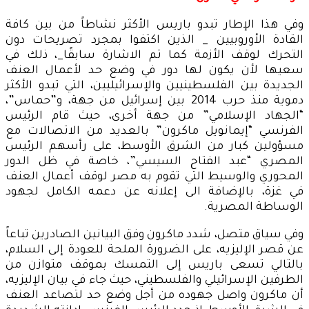
وفي هذا الإطار تبدو باريس الأكثر نشاطاً من بين كافة
القادة الأوروبيين _ الذين اكتفوا بمجرد تصريحات دون
التحرك لوقف الأزمة كما تم الاشارة سابقًا_، ذلك في
سعيها لأن يكون لها دور في وضع حد لأعمال العنف
الجديدة بين الفلسطينيين والإسرائيليين، التي تبدو الأكثر
دموية منذ حرب 2014 بين إسرائيل من جهة، و”حماس”،
“الجهاد الإسلامي” من جهة أخرى، حيث قام الرئيس
الفرنسي “إيمانويل ماكرون” بالعديد من الاتصالات مع
مسؤولين كبار من الشرق الأوسط، على رأسهم الرئيس
المصري “عبد الفتاح السيسي”، خاصة في ظل الدور
المحوري والوسيط التي تقوم به مصر لوقف أعمال العنف
في غزة، بالإضافة الى إعلانه عن دعمه الكامل لجهود
الوساطة المصرية.
وفي سياق متصل، شدد ماكرون وفق البيانين الصادرين تباعاً
عن قصر الإليزيه، على الضرورة الملحة للعودة إلى السلام،
بالتالي تسعى باريس إلى التمسك بموقف متوازن من
الطرفين الإسرائيلي والفلسطيني، حيث جاء في بيان الإليزيه،
أن ماكرون واصل جهوده من أجل وضع حد لتصاعد العنف