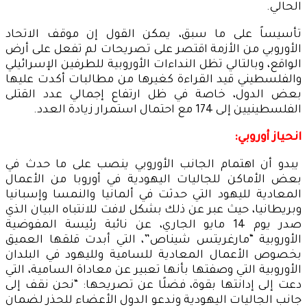
الحالي.
تأسيساً على ما سبق، يمكن القول إن موقف الاتحاد
الأوروبي من الأزمة اقتصر على تصريحات لم تفعل على أرض
الواقع، وبالتالي تظل النداءات الأوروبية للطرفين الإسرائيلي
والفلسطيني قيد القراءة كغيرها من مطالبات أكدت عليها
بعض الدول، خاصة في ظل ارتفاع إجمالي عدد القتلى
الفلسطينيين إلى 174 مع احتمال استمرار زيادة العدد.
انحياز أوروبي:
يبدو أن اهتمام الجانب الأوروبي ينصب على ما حدث في
بعض الأماكن للجاليات اليهودية في أوروبا من الأعمال
المعادية لليهود التي حدثت في ألمانيا والنمسا وإسبانيا
وبريطانيا، حيث عبر عن ذلك بشكل لافت للانتباه البيان الذي
صدر يوم 14 مايو الجاري، عن نائبة رئيسة المفوضية
الأوروبية “مارغريتس شيناص”، التي أبدت قلقها العميق
بخصوص الأعمال المعادية للسامية ولليهود في البلدان
الأوروبية التي وصفتها بأنها تعبير عن معاداة السامية، التي
دعت إلى إدانتها بقوة، فضلًا عن تصريحها: “نحن نقف إلى
جانب الجاليات اليهودية وندعو الدول الأعضاء للحذر لضمان