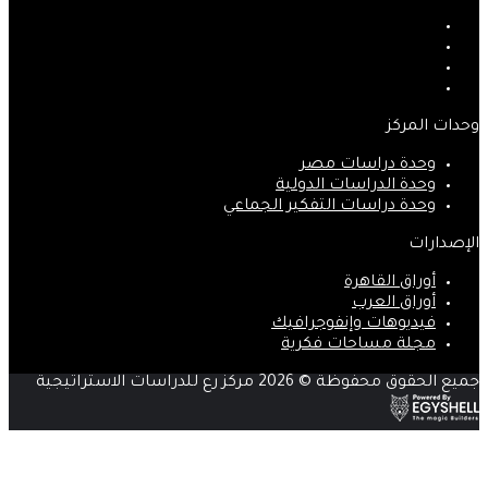
فيسبوك
‫X
‫YouTube
انستقرام
وحدات المركز
وحدة دراسات مصر
وحدة الدراسات الدولية
وحدة دراسات التفكير الجماعي
الإصدارات
أوراق القاهرة
أوراق العرب
فيديوهات وإنفوجرافيك
مجلة مساحات فكرية
جميع الحقوق محفوظة © 2026 مركز رع للدراسات الاستراتيجية
‫X
زر
ڤايبر
تيلقرام
واتساب
فيسبوك
الذهاب
إلى