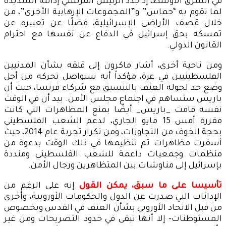
في الشرق الأوسط، إذ جدد الرئيس الفرنسي إدانته الشديدة
لما تقوم به “حماس” و”المجموعات الإرهابية الأخرى”، من
خلال قصف الأراضي الإسرائيلية، فضلًا عن تعبيره عن
تمسكه بحق إسرائيل في الدفاع عن نفسها مع احترام
القانون الدولي.
ومن ناحية أخرى، أشار ماكرون إلى قلقه بشأن المدنيين
الفلسطينيين في غزة، مؤكداً أنه سيواصل تحركه من أجل
وضع حد لجولة العنف بالتنسيق مع شركاء فرنسا، حيث أن
باريس ستساهم في اجتماع مجلس الأمن. بيد أن في الوقت
نفسه قامت _باريس_ أيضًا بمنع المظاهرات التي كانت
مقررة أمس 15 مايو الجاري، لدعم الشعب الفلسطيني
بحجة الخوف من التجاوزات، ومن تكرار تجربة عام 2014، حيث
أسفرت مظاهرات تم تنظيمها في ذلك الوقت بدعوة من
منظمات وجمعيات داعمة للشعب الفلسطيني ومنددة
بإسرائيل إلى مناوشات بين المتظاهرين ورجال الأمن.
تأسيسا على ما سبق، يمكن القول
إنه على الرغم من
الإدانات التي صدرت عن الدول والحكومات الأوروبية، وأخرى
من قبل الاتحاد الأوروبي بشأن العنف في القدس وبخصوص
المستوطنات- إلا أنها تبقى في حدود التصريحات ومن غير