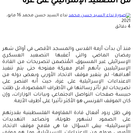
من التصعيد الإسرائيلي على غزة
أرسل
نداء السيد حسن محمد
16 مايو،
بريدا
2021
إلكترونيا
4 دقائق
منذ أن بدأت أزمة القدس والمسجد الأقصى في أوائل شهر
رمضان الماضي والتي أعقبها التصعيد العسكري
الإسرائيلي غير المسبوق، المُتضمن لتصريحات من القادة
الإسرائيليين بأنهم أمام معركة مفتوحة حتى يتم تنفيذ
أهدافها- لم يتغير موقف الاتحاد الأوربي وبعض دوله من
الاعتداءات الإسرائيلية على غزة، حيث أنه اقتصر على
تصريحات لم تأثر رسالتها في الأطراف المقصودة، بل ظلت
حبيسة صفحات التواصل الاجتماعي وبيانات الوزارات، وإن
كان الموقف الفرنسي هو الأكثر تأثيرا على أطرف الأزمة.
وفي ظل ردود أفعال قادة المقاومة الفلسطينية بقدرتهم
على الصمود لشهور طويلة، وتصاعد التهديدات
الإسرائيلية- يبقى السؤال: ما هي ملامح موقف الاتحاد
الأوروبي ودوله من الاعتداءات الإسرائيلية، وما هو موقف