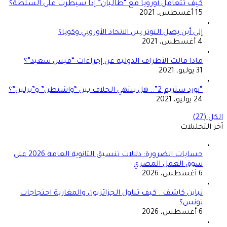
كيف تتعامل أوروبا مع “طالبان” إذا سيطرت على السلطة؟
15 أغسطس، 2021
إلى أين يصل التوتر بين الاتحاد الأوروبي وكوبا؟
4 أغسطس، 2021
ماذا قالت الأطراف الدولية عن إجراءات “قيس سعيد”؟
31 يوليو، 2021
“نورد ستريم 2”.. هل ينتهي الخلاف بين “واشنطن” و”برلين”؟
24 يوليو، 2021
الكل (27)
آخر التحليلات
حسابات الضرورة: دلالات تنسيق الثانوية العامة 2026 على
سوق العمل المصري
6 أغسطس، 2026
تباين كاشف.. كيف تناول الجزائريون والمغاربة احتجاجات
تونس؟
6 أغسطس، 2026