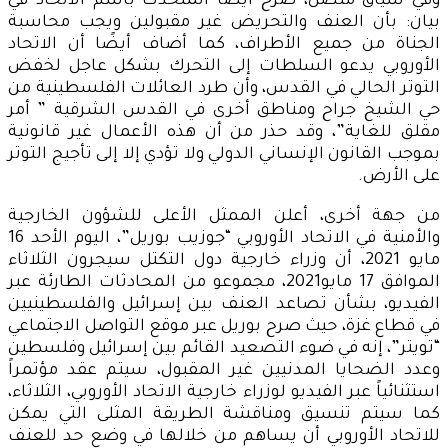
وفي سياق متصل، صرح أيضًا المتحدث باسم الاتحاد في
بيان: بأن العنف والتحريض غير مقبولين ويجب محاسبة
الجناة من جميع الأطراف، كما أضاف أيضًا أن الاتحاد
الأوروبي يدعو السلطات إلى التحرك بشكل عاجل لخفض
التوتر الحالي في القدس، وأن طرد العائلات الفلسطينية من
حي الشيخ جراح ومناطق أخرى في القدس الشرقية ” أمر
مقلق للغاية”، وقد حذر من أن هذه الأعمال غير قانونية
بموجب القانون الإنساني الدولي ولا تؤدي إلا إلى تأجيج التوتر
على الأرض.
من جهة أخرى، أعلن الممثل الأعلى للشؤون الخارجية
والأمنية في الاتحاد الأوروبي “جوزيب بوريل”، اليوم الأحد 16
مايو 2021، أن وزراء خارجية دول التكتل سيجرون الثلاثاء
الموافق 17 مايو2021، مجموعو من المحادثات الطارئة عبر
الفيديو، بشأن تصاعد العنف بين إسرائيل والفلسطينيين
في قطاع غزة، حيث صرح بوريل عبر موقع التواصل الاجتماعي
“تويتر”، إنه في ضوء التصعيد القائم بين إسرائيل وفلسطين
وعدد الضحايا المدنيين غير المقبول، سيتم عقد مؤتمراً
استثنائياً عبر الفيديو لوزراء خارجية الاتحاد الأوروبي، الثلاثاء،
كما سيتم تنسيق ومناقشة الطريقة المثلى التي يمكن
للاتحاد الأوروبي أن يساهم من خلالها في وضع حد للعنف