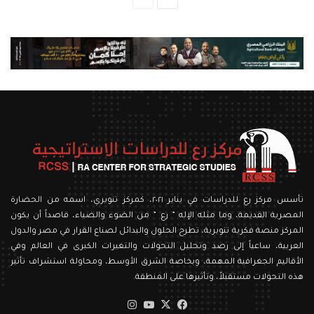
التالية
السابقة
تأسس مركز رع للدراسات في يناير ٢٠٢١، كمركز تنويري، اسمه من الحضارة
المصرية القديمة، وما مثله الإله ” رع ” من الضوء والضياء، قاصداً أن يكون
المركز منصة فكرية تنويرية، تطرح الحلول والبدائل لصناع القرار في مصر والدول
العربية، ساعياً إلى رصد وتحليل التحولات والتغيرات الكبرى في العالم وفي
الأقاليم الجغرافية المهمة، وبخاصة الشرق الأوسط، ومحاولة استشراف تأثير
هذه التحولات مستقبلاً، وتأثيرها على المنطقة.
‫X
فيسبوك
‫YouTube
انستقرام