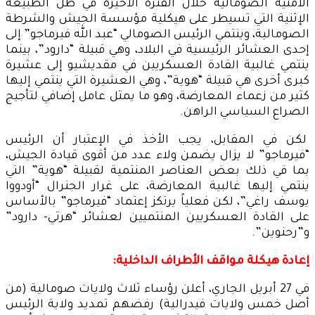
الأمنية الصومالية خلال الفترة الأخيرة في ظل الطبيعة
الإثنية التي تسيطر على هيكلية مؤسسة الجيش والشرطة
الصومالية، وينتمي الرئيس الصومالي “عبد الله فيرماجو” إلى
إحدى العشائر الرئيسية في البلاد، وهي قبيلة “دارود”، بينما
ينتمي غالبية القادة العسكريين في مقديشيو إلى عشيرة
كبرى أخرى هي قبيلة “هوية”، وهي العشيرة التي ينتمي إليها
كثير من زعماء المعارضة، وهو ما يمثل عامل إضافي لتأجيج
الصراع السياسي الراهن.
لكن في المقابل، يجب الأخذ في الإعتبار أن الرئيس
“فيرماجو” لا يزال يضمن ولاء عدد من أقوى قيادة الجيش،
بما في ذلك بعض العناصر المنتمية لقبيلة “هوية” التي
ينتمي إليها غالبية المعارضة، على غرار الجنرال “أودووا
يوسف راغي”، لكن فعلياً يرتكز إعتماد “فيرماجو” بالأساس
على القادة العسكريين المنتميين لعشائر “هرتي- دارود”
و”رحنوين”.
إعادة هيكلة مواقف الأطراف الداخلية:
في 27 أبريل الجاري، أعلن رؤساء ثلاث ولايات صومالية (من
أصل خمس ولايات فيدرالية) رفضهم تمديد ولاية الرئيس