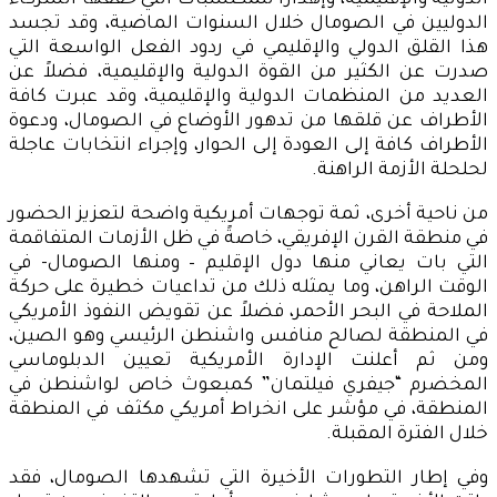
الدولية والإقليمية، وإهداراً للمكتسبات التي حققها الشركاء
الدوليين في الصومال خلال السنوات الماضية، وقد تجسد
هذا القلق الدولي والإقليمي في ردود الفعل الواسعة التي
صدرت عن الكثير من القوة الدولية والإقليمية، فضلاً عن
العديد من المنظمات الدولية والإقليمية، وقد عبرت كافة
الأطراف عن قلقها من تدهور الأوضاع في الصومال، ودعوة
الأطراف كافة إلى العودة إلى الحوار، وإجراء انتخابات عاجلة
لحلحلة الأزمة الراهنة.
من ناحية أخرى، ثمة توجهات أمريكية واضحة لتعزيز الحضور
في منطقة القرن الإفريقي، خاصةً في ظل الأزمات المتفاقمة
التي بات يعاني منها دول الإقليم – ومنها الصومال- في
الوقت الراهن، وما يمثله ذلك من تداعيات خطيرة على حركة
الملاحة في البحر الأحمر، فضلاً عن تقويض النفوذ الأمريكي
في المنطقة لصالح منافس واشنطن الرئيسي وهو الصين،
ومن ثم أعلنت الإدارة الأمريكية تعيين الدبلوماسي
المخضرم “جيفري فيلتمان” كمبعوث خاص لواشنطن في
المنطقة، في مؤشر على انخراط أمريكي مكثف في المنطقة
خلال الفترة المقبلة.
وفي إطار التطورات الأخيرة التي تشهدها الصومال، فقد