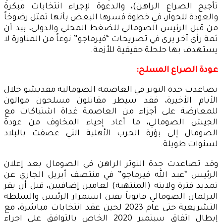
تأجيج الصراع الراهن)، والدعوة لإجراء انتخابات مبكرة
والعودة للحوار، في خطوة فسرها البعض بأنها تمثل رضوخاً
من قبل الرئيس الصومالي للضغط المحلي والدولي، بيد أن
ثمة رأي آخر يرى في تصريحات “فيرماجو” نوعاً من المناورة لا
يستهدف بها حلحلة حقيقية للأزمة.
عودة الصراع المسلح:
تصاعدت حدة التوتر في العاصمة الصومالية مقديشو خلال
الأيام الأخيرة، فقد سيطر مقاتلون مسلحون موالون
للمعارضة على أجزاء من العاصمة غداة اشتباكات مع
الجيش الصومالي، ما أعاد إحياء المخاوف من عودة
الصومال إلى بؤرة الحرب الأهلية التي عصفت بالبلاد
لسنوات طويلة.
وقد تصاعدت حدة التوتر الراهن في الصومال بعد إعلان
الرئيس “عبد الله فيرماجو” في منتصف أبريل الجاري عن
تمديد فترة ولايته (المنتهية) لعامين إضافيين، قبل أن يقر
البرلمان الصومالي قانوناً يقنن استمرار الرئيس والسلطة
التشريعية حتى عام 2023 لحين عقد انتخابات مباشرة، مع
إبطال اتفاق سبتمبر 2020 الخاص بالتوافق على اجراء