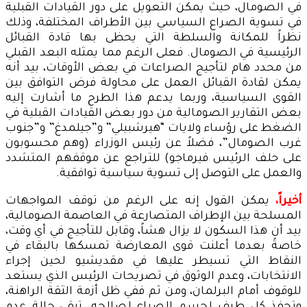
في الصومال، حيث يمكن التعويل على دور القيادات القبلية
في تسوية الصراع السياسي بين الأطراف المختلفة، وذلك
نظراً للمكانة والسلطة التي يحظى بها قادة القبائل
الرئيسية في الصومال. فعلى الرغم مما يمثله البعد القبلي
من محدد هام لتأجيج الصراعات في بعض الأوقات، بيد أنه
يمكن لقادة القبائل العمل على محاولة فرض التوافق بين
القوى السياسية، وربما يدعم هذا الطرح ما أشارت إليه
بعض التقارير الصومالية من دور بعض القيادات القبلية في
الضغط على رؤساء ولايات “هيرشبيلي” و”جيلمدغ” و”جنوب
غرب الصومال”، فضلاً عن رئيس الوزراء (وهم محسوبون
على حلف الرئيس فيرماجو) للتراجع عن موقفهم المتشدد
والعمل على التوصل إلى تسوية سياسية توافقية.
أخيراً
،
يمكن القول إنه على الرغم من توقف المواجهات
المسلحة بين الإطراف المتصارعة في العاصمة الصومالية،
بيد أن هذا السكون لا يزال هشاً، وقابل للتأجيج في أي وقت،
خاصةً بعدما أعلنت قوى المعارضة تمسكها بالبقاء في
النقاط التي تسيطر عليها في مقديشيو لحين إجراء
الانتخابات، وعدم الوثوق في تصريحات الرئيس الذي يستعد
للوقوف أمام البرلمان، ومن ثم ففي ظل أزمة الثقة الراهنة،