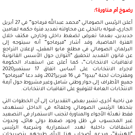
رضوخ أم مناورة؟:
أعلن الرئيس الصومالي “محمد عبدالله فرماجو” في 27 أبريل
الجاري، قبوله بالتخلي عن محاولته تمديد فترة حكمه لعامين
جديدين، بعدما تعرض لضغط داخلي وخارجي مكثف خلال
الفترة الماضية، وقد أشار “فيرماجو” أنه سيتوجه إلى
البرلمان الصومالي في مطلع مايو المقبل، لإعلان التراجع
عن قانون التمديد لتحقيق “التوازن حول الأسس القانونية
لاتفاقيات الانتخابات”، كما أعلن عن استعداد الحكومة
لاجراء الانتخابات على أساس اتفاق 17 سبتمبر2020
ومقترحات لجنة “بيدوا” في 16 فبرير2021، وقد دعا “فيرماجو”
جميع الأطراف إلى حوار وطني شامل وغير مشروط حول أزمة
الانتخابات العامة للتوقيع على اتفاقيات الانتخابات.
من ناحية أخرى، تشير بعض التقديرات إلى أن الخطوات التي
يتخذها الرئيس الصومالي وحلفائه في الداخل تستهدف
فقط تهدئة الأجواء والمناورة لتجنب الاستمرار في التصعيد
غير المحسوب في ظل وجود ضغط دولي هائل، وحدوث
انشقاقات داخلية تهدد استمرارية وشرعية الرئيس
“الهشة”، ويدعم أصحاب هذا الرأي طرحهم بتصريحات