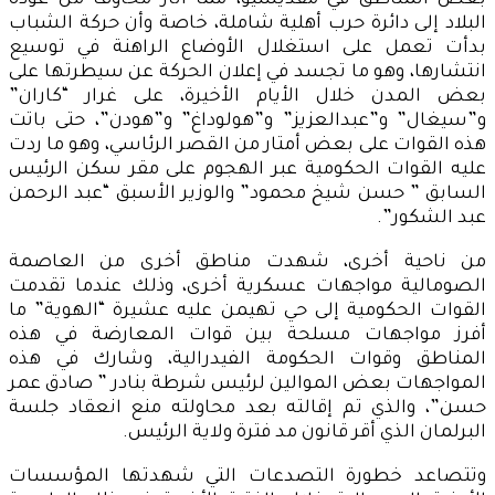
بعض المناطق في مقديشيو، مما أثار مخاوف من عودة
البلاد إلى دائرة حرب أهلية شاملة، خاصة وأن حركة الشباب
بدأت تعمل على استغلال الأوضاع الراهنة في توسيع
انتشارها، وهو ما تجسد في إعلان الحركة عن سيطرتها على
بعض المدن خلال الأيام الأخيرة، على غرار “كاران”
و”سيغال” و”عبدالعزيز” و”هولوداغ” و”هودن”، حتى باتت
هذه القوات على بعض أمتار من القصر الرئاسي، وهو ما ردت
عليه القوات الحكومية عبر الهجوم على مقر سكن الرئيس
السابق ” حسن شيخ محمود” والوزير الأسبق “عبد الرحمن
عبد الشكور”.
من ناحية أخرى، شهدت مناطق أخرى من العاصمة
الصومالية مواجهات عسكرية أخرى، وذلك عندما تقدمت
القوات الحكومية إلى حي تهيمن عليه عشيرة “الهوية” ما
أفرز مواجهات مسلحة بين قوات المعارضة في هذه
المناطق وقوات الحكومة الفيدرالية، وشارك في هذه
المواجهات بعض الموالين لرئيس شرطة بنادر ” صادق عمر
حسن”، والذي تم إقالته بعد محاولته منع انعقاد جلسة
البرلمان الذي أقر قانون مد فترة ولاية الرئيس.
وتتصاعد خطورة التصدعات التي شهدتها المؤسسات