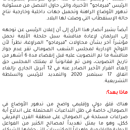
الرئيس “فيرماجو” الأخيرة، والتي حاول التنصل من مسئولية
تدهور الأوضاع الراهنة وتحميل جهات داخلية وخارجية نتاج
حالة الإستقطاب التي وصلت لها البلاد.
أيضاً يشير أنصار هذا الرأي إلى أن إعلان الرئيس عن توجهه
إلى البرلمان لإعادة مناقشة سبل حلحلة الأزمة تحمل
مؤشراً آخر بشأن محاولات “فيرماجو” المراوغة، نظراً لأن
اللوائح الإدارية لمجلس الشعب الصومالي تقر عدم جواز
مناقشة ما تم التصويت عليه قبل إنقضاء مدة 6 أشهر من
تاريخ التصويت، ومن ثم فقانونياً لا يمتلك المجلس حق
إلغاء القرار الأخير الصادر عنه في 12 أبريل الجاري بإلغاء
اتفاق 17 سبتمبر 2020 والتمديد للرئيس والسلطة
التشريعية.
ماذا بعد؟:
هناك قلق دولي وإقليمي واضح من تدهور الأوضاع في
الصومال، خاصةً في ظل التداعيات المحتملة على اندلاع أية
صراعات مسلحة في الصومال على منطقة القرن الإفريقي
ككل، وهو ما يمثل تهديداً لمصالح الكثير من الفواعل