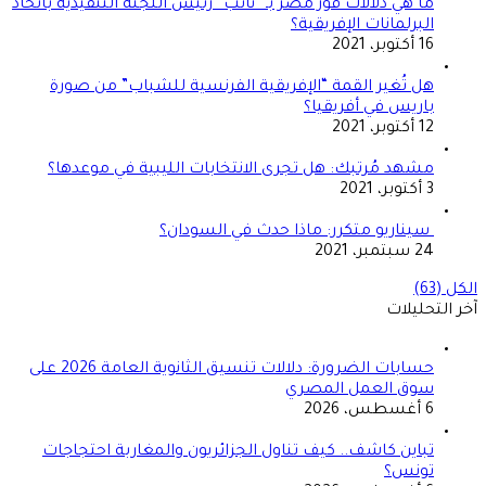
ما هي دلالات فوز مصر بـ “نائب” رئيس اللجنة التنفيذية باتحاد
البرلمانات الإفريقية؟
16 أكتوبر، 2021
هل تُغير القمة “الإفريقية الفرنسية للشباب” من صورة
باريس في أفريقيا؟
12 أكتوبر، 2021
مشهد مُرتبك: هل تجرى الانتخابات الليبية في موعدها؟
3 أكتوبر، 2021
سيناريو متكرر: ماذا حدث في السودان؟
24 سبتمبر، 2021
الكل (63)
آخر التحليلات
حسابات الضرورة: دلالات تنسيق الثانوية العامة 2026 على
سوق العمل المصري
6 أغسطس، 2026
تباين كاشف.. كيف تناول الجزائريون والمغاربة احتجاجات
تونس؟