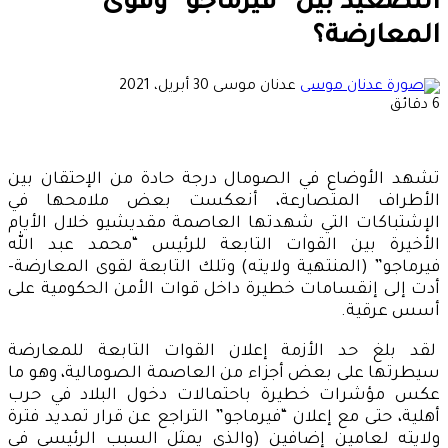
التصعيد بين “فيرماجو” وقوى
المعارضة؟
أرسل
عدنان موسى
30 أبريل، 2021
بريدا
6 دقائق
إلكترونيا
تشهد الأوضاع في الصومال درجة حادة من الإحتقان بين
الأطراف المتصارعة، أنعكست بعض ملامحها في
الإشتباكات التي شهدتها العاصمة مقديشيو خلال الأيام
الأخيرة بين القوات التابعة للرئيس “محمد عبد الله
فيرماجو” (المنتهية ولايته) وتلك التابعة لقوى المعارضة-
أدت إلى إنقسامات خطيرة داخل قوات الأمن الحكومية على
أسس عرقية.
لقد بلغ حد الأزمة إعلان القوات التابعة للمعارضة
سيطرتها على بعض أجزاء من العاصمة الصومالية، وهو ما
عكس مؤشرات خطيرة باحتمالات دخول البلاد في حرب
أهلية، حتى مع إعلان “فيرماجو” التراجع عن قرار تمديد فترة
ولايته لعامين إضافين (والذي يمثل السبب الرئيسي في