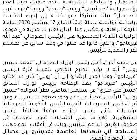
الصومالي والسلطة التشريعية لمدة عامين، حيث أصدر
رؤساء ولاية “هيرشبيلي” وولاية “جلمدغ” وولاية “جنوب غرب
الصومال” بيانا مشتركاً دعوا خلاله إلى إجراء انتخابات
برلمانية ورئاسية عاجلة وفقاً لاتفاق 17 سبتمبر 2020 لحلحة
الأزمة الراهنة، ويعكس هذا البيان تغيرات جذرية في موقف
الولايات الثلاثة المحسوبة على الرئيس الصومالي “عبد الله
فيرماجو”، والذين كانوا قد أعلنوا في وقت سابق عن دعمهم
لقرار التمديد للرئيس.
من ناحية أخرى، أعلن رئيس الوزراء الصومالي “محمد حسين
روبلى” أنه لا يؤيد الطرح الخاص بتمديد فترة الرئيس
“فيرماجو”، وهنا تجدر الإشارة إلى أن “روبلي” كان قد اختاره
الرئيس “فيرماجو” بعد الإطاحة برئيس الوزراء السابق
“حسن على خيري” في سبتمبر الماضي، نظراً لموالاة “حسين
روبلي” للرئيس، فضلاً عن عدم وجود طموح سياسي له، ومن
ثم تعكس التصريحات الأخيرة لرئيس الحكومة الصومالية
مؤشرات لتبني رئيس الوزراء موقفاً مخالفاً لرئيس
الجمهورية، وهو ما يعني احتمالات وجود تصدعات في
صفوف الفريق الداعم للرئيس، وذلك في أعقاب المواجهات
المسلحة التي شهدتها العاصمة مقديشيو بين فصائل
داخل الأجهزة الأمنية.