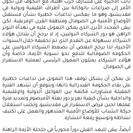
باتت الأخيرة على مشارف حرب أهلية، مع التخوف من تحول
الأمر إلى صراعات بالوكالة بين أطراف اقليمية ودولية في
مقديشيو، وهو ما يعكس تداعيات خطيرة بشأن مستقبل
الأوضاع الأمنية في الصومال ومنطقة القرن الإفريقية. لكن
يبقى المحدد الأبرز، الذي يمكن التعويل عليه في تهدأة التوتر
الراهن هو دور الشركاء الدوليين، إذ لا يرجح أن يتنازل هؤلاء
الشركاء بسهولة عن التقدم الذي تم تحقيقه خلال السنوات
الأخيرة، لذا يرجح البعض أن يضغط الشركاء الدوليين على
الحكومة الصومالية للدفع نحو تسوية الأزمة، خاصةً وأن
هؤلاء الشركاء يمثلون الممول الرئيسي لعملية الاستقرار
في الصومال.
بل يمكن أن يشكل توقف هذا التمويل من تداعيات خطيرة
على بقاء الحكومة الفيدرالية ذاتها، ويتوقع أن تشهد الفترة
المقبلة مشاورات مكثفة بين الفواعل الدولية والإقليمية
والداخلية بشأن كيفية تعزيز دور بعثة الأميصوم وتمديد فترة
عملها لحين فرض الاستقرار في مقديشيو، وتجنب استغلال
حركة الشباب للأوضاع الأمنية المتدهور والعمل على تكثيف
نشاطه وتوسيع رقعة انتشاره.
أيضاً، يبقى للبعد القبلي دوراً محورياً في حلحلة الأزمة الراهنة