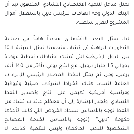
تمثل مدخل لتنمية الاقتصادي التشادي المتدهور، بيد أن
البنك الدولي وجه اتهامات للرئيس ديبي باستغلال أموال
المشروع لتعزيز سلطته.
لذا، يمثل البعد الاقتصادي محدداً هاماً في صياغة
التطورات الراهنة في تشاد، فنجامينا تحتل المرتبة الـ10
بين الدول الإفريقية التي تمتلك احتباطات نفطية مؤكدة
بحوالي 1.5 مليار برميل، مع انتاج يومي بأكثر من 140 ألف
برميل، ومن ثم يمثل النفط المصدر الرئيسي للإيرادات
العامة لتشاد، هناك انخراط لشركات صينية وتيوانية
وفرنسية أمريكية تهيمن على انتاج وتصدير النفط
التشادي. وتجدر الإشارة إلى أن معظم عائدات تشاد من
النفط توجه بالأساس لسداد القروض التي كانت تأخذها
حكومة “ديبي” (توجه بالأساس لخدمة المصالح
الشخصية للنخب الحاكمة) وليس للتنمية. كذلك، لا