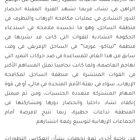
أما خارجياً، فثمة تداعيات خطيرة ربما تتمخض عن الوضع
الراهن في تشاد، فربما تشهد الفترة المقبلة انحصار
للدور التشادي في عمليات مكافحة الإرهاب والتطرف في
منطقة الساحل، وهو ما تجسده ملامحه في استدعاء
الحكومة التشادية للقوات التي كانت قد نشرتها في
منطقة “ليتاكو- غورما” في الساحل الإفريقي في وقت
سابق من هذا العام، للمساعدة في صد حركات التمرد التي
تهاجم العاصمة، ولما كانت نجامينا تمثل المساهم الأكبر
في القوات المنتشرة في منطقة الساحل لمكافحة
الإرهاب، سواء في بعثة الأمم المتحدة في مالي، أو في قوة
المهام المشتركة متعددة الجنسيات، ومن ثم فيمثل
إنكفاء تشاد داخليا وانحصار دورها ومشاركتها في
المنطقة تداعات خطيرة، ربما تتيح لافرصة أمام
الجماعات الإرهابية لتوسيع رقعة انتشارهم.
من ناحية أخرى، ثمة تخوفات بشأن إنعكاس التطورات