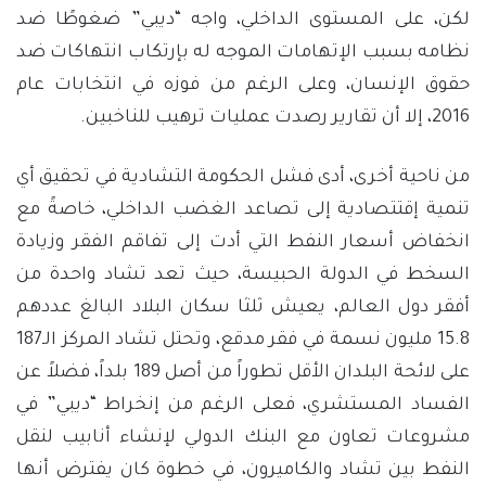
لكن، على المستوى الداخلي، واجه “ديبي” ضغوطًا ضد
نظامه بسبب الإتهامات الموجه له بإرتكاب انتهاكات ضد
حقوق الإنسان، وعلى الرغم من فوزه في انتخابات عام
2016، إلا أن تقارير رصدت عمليات ترهيب للناخبين.
من ناحية أخرى، أدى فشل الحكومة التشادية في تحقيق أي
تنمية إقتتصادية إلى تصاعد الغضب الداخلي، خاصةً مع
انخفاض أسعار النفط التي أدت إلى تفاقم الفقر وزيادة
السخط في الدولة الحبيسة، حيث تعد تشاد واحدة من
أفقر دول العالم، يعيش ثلثا سكان البلاد البالغ عددهم
15.8 مليون نسمة في فقر مدقع، وتحتل تشاد المركز الـ187
على لائحة البلدان الأقل تطوراً من أصل 189 بلداً، فضلاً عن
الفساد المستشري، فعلى الرغم من إنخراط “ديبي” في
مشروعات تعاون مع البنك الدولي لإنشاء أنابيب لنقل
النفط بين تشاد والكاميرون، في خطوة كان يفترض أنها