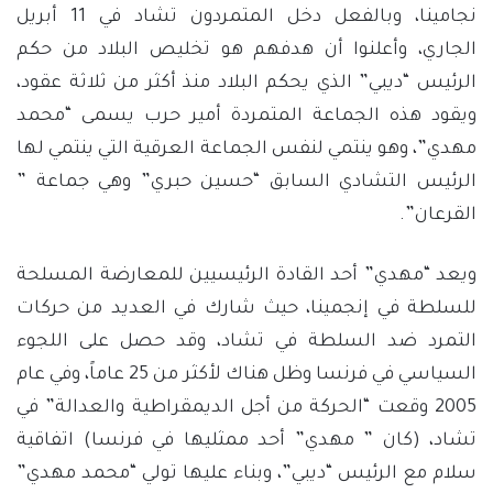
نجامينا، وبالفعل دخل المتمردون تشاد في 11 أبريل
الجاري، وأعلنوا أن هدفهم هو تخليص البلاد من حكم
الرئيس “ديبي” الذي يحكم البلاد منذ أكثر من ثلاثة عقود،
ويقود هذه الجماعة المتمردة أمير حرب يسمى “محمد
مهدي”، وهو ينتمي لنفس الجماعة العرقية التي ينتمي لها
الرئيس التشادي السابق “حسين حبري” وهي جماعة ”
القرعان”.
ويعد “مهدي” أحد القادة الرئيسيين للمعارضة المسلحة
للسلطة في إنجمينا، حيث شارك في العديد من حركات
التمرد ضد السلطة في تشاد، وقد حصل على اللجوء
السياسي في فرنسا وظل هناك لأكثر من 25 عاماً، وفي عام
2005 وقعت “الحركة من أجل الديمقراطية والعدالة” في
تشاد، (كان ” مهدي” أحد ممثليها في فرنسا) اتفاقية
سلام مع الرئيس “ديبي”، وبناء عليها تولي “محمد مهدي”