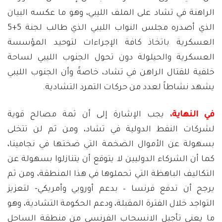
الراهنة في تشاد على الملف الليبي، وهو ما عكسه البيان
الذي أصدره مجلس النواب الليبي الذي طالب لجنة 5+5
العسكرية باتخاذ كافة الإجراءات لتوحيد المؤسسة
العسكرية والحيلولة دون تحول الجنوب الليبي لساحة
خلفية للقتال الراهن في تشاد، خاصةً وأن الجنوب الليبي
يشهد نشاطاً لعدد من حركات التمرد التشادية.
في النهاية
،
يجب الإشارة إلى أن ثمة مصالح قوية
لشركات النفط الدولية في تشاد، ومن ثم لن تتخلى
بسهولة عن الأموال الضخمة التي ضختها في نجامينا،
كما أن الشركاء الدوليين لا يتوقع أن يتنازلوا بسهولة عن
التكاليف الباهظة التي تحملوها في هذا المنطقة، ومن ثم
يرجح أن تدفع فرنسا – بدعم أوروبي وأمريكي- لتعزيز
التواجد خلال الفترة المقبلة، ودعم الحكومة التشادية، وهو
ما يعني تأجيل الانسحاب الفرنسي من منطقة الساحل