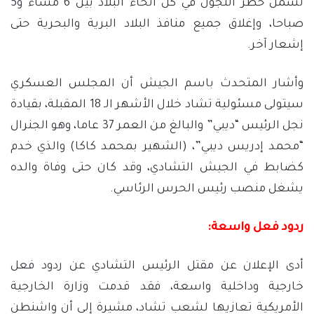
تشمل حظر التجول في كل أنحاء البلاد بين 6 مساء و5
صباحا، وإغلاق جميع منافذ البلاد البرية والبحرية حتى
إشعار آخر.
وأشار المتحدث باسم الجيش أن المجلس العسكري
سيتولى مسئولية تشاد خلال الأشهر الـ 18 المقبلة، بقيادة
نجل الرئيس “ديبي” والبالغ من العمر 37 عاما، وهو الجنرال
“محمد إدريس ديبي”، (الشهير بمحمد كاكا) والذي خدم
كضابط في الجيش التشادي، وقد كان حتى وفاة والده
يشغل منصب رئيس الحرس الرئاسي.
ردود فعل واسعة:
أدى الإعلان عن مقتل الرئيس التشادي عن ردود فعل
خارجية وداخلية واسعة، فقد قدمت وزارة الخارجية
الأمريكية تعازيها لشعب تشاد، مشيرة إلى أن واشنطن