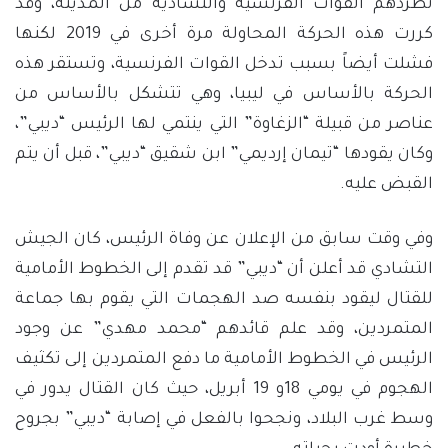
تطردهم القوات الفرنسية والتشادية من المدينة، وقد
كررت هذه الحركة المحاولة مرة أخرى في 2019 لكنها
فشلت أيضاً بسبب تدخل القوات الفرنسية، وتستقر هذه
الحركة بالأساس في ليبيا، وهي تتشكل بالأساس من
عناصر من قبيلة “الزغاوة” التي ينتمي لها الرئيس “ديبي”،
وكان يقودها “تيمان إرديمي” ابن شقيق “ديبي”، قبل أن يتم
القبض عليه.
وفي وقت سابق من الإعلان عن وفاة الرئيس، كان الجيش
التشادي قد أعلن أن “ديبي” قد تقدم إلى الخطوط الأمامية
للقتال ليقود بنفسه صد الهجمات التي يقوم بها جماعة
المتمردين، وقد علم قائدهم “محمد مهدي” عن وجود
الرئيس في الخطوط الأمامية ما دفع المتمردين إلى تكثيف
الهجوم في يومي 18و 19 أبريل، حيث كان القتال يدور في
وسط غرب البلاد، ونجحوا بالفعل في إصابة “ديبي” بجروح