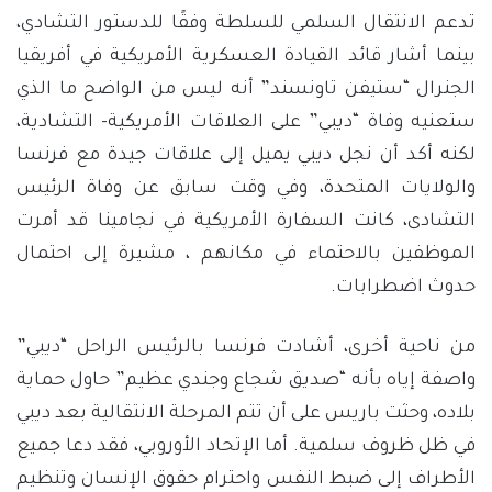
تدعم الانتقال السلمي للسلطة وفقًا للدستور التشادي،
بينما أشار قائد القيادة العسكرية الأمريكية في أفريقيا
الجنرال “ستيفن تاونسند” أنه ليس من الواضح ما الذي
ستعنيه وفاة “ديبي” على العلاقات الأمريكية- التشادية،
لكنه أكد أن نجل ديبي يميل إلى علاقات جيدة مع فرنسا
والولايات المتحدة، وفي وقت سابق عن وفاة الرئيس
التشادى، كانت السفارة الأمريكية في نجامينا قد أمرت
الموظفين بالاحتماء في مكانهم ، مشيرة إلى احتمال
حدوث اضطرابات.
من ناحية أخرى، أشادت فرنسا بالرئيس الراحل “ديبي”
واصفة إياه بأنه “صديق شجاع وجندي عظيم” حاول حماية
بلاده، وحثت باريس على أن تتم المرحلة الانتقالية بعد ديبي
في ظل ظروف سلمية. أما الإتحاد الأوروبي، فقد دعا جميع
الأطراف إلى ضبط النفس واحترام حقوق الإنسان وتنظيم