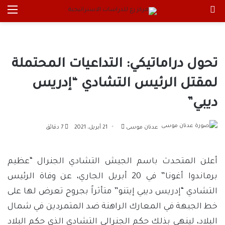
بحث عن
الق
تحول دراماتيكي: التداعيات المحتملة
لمقتل الرئيس التشادي “إدريس
ديبي”
أرسل
عدنان موسى
21 أبريل، 2021
7 دقائق
بريدا
إلكترونيا
أعلن المتحدث باسم الجيش التشادي الجنرال “عظيم
برماندوا أغونا” في 20 أبريل الجاري، عن وفاة الرئيس
التشادي “إدريس ديبي إيتنو” متأثراً بجروح تعرض لها على
خط الجبهة في المعارك الراهنة ضد المتمردين في شمال
البلاد، لينهي بذلك حكم الجنرالي التشادي الذي حكم البلاد