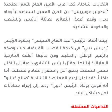
انتخابات شاملة. كما اعرب الأمين العام للأمم المتحدة
“أنطونيو غوتيريس” عن الحزن العميق لسماعه نبأ وفاة
ديبي، وقدم أعمق التعازي لعائلة الرئيس وللشعب
والحكومة التشادية.
بينما أشاد الرئيس” عبد الفتاح السيسي” بجهود الرئيس
“إدريس ديبي” في خدمة القضايا الأفريقية، حيث وصفه
بالزعيم الوطني والحكيم، ومن جانبها أعلنت الخارجية
الإماراتية إدانتها لمقتل الرئس التشادي، داعية إلى انتقال
سلمي للسلطة يحقق أمن واستقرار تشاد والمنطقة. أما
داخلياً، فقد اعلن زعيم المعارضة التشادية “صالح كبزابو”
أنه فوجئ بوفاة الرئيس “ديبي” ودعا إلى إجراء محادثات
لحل مشاكل البلاد.
التداعيات المحتملة: