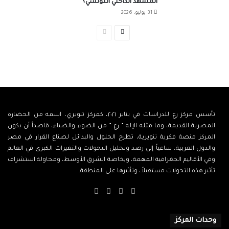
المشهد الداخلي التونسي؟
31 يوليو، 2026
الصفحة
الصفحة
التالية
السابقة
تأسس مركز رع للدراسات في يناير ٢٠٢١، كمركز تنويري، اسمه من الحضارة
المصرية القديمة، وما مثله الإله ” رع ” من الضوء والضياء، قاصداً أن يكون
المركز منصة فكرية تنويرية، تطرح الحلول والبدائل لصناع القرار في مصر
والدول العربية، ساعياً إلى رصد وتحليل التحولات والتغيرات الكبرى في العالم
وفي الأقاليم الجغرافية المهمة، وبخاصة الشرق الأوسط، ومحاولة استشراف
تأثير هذه التحولات مستقبلاً، وتأثيرها على المنطقة.
‫X
فيسبوك
‫YouTube
انستقرام
وحدات المركز