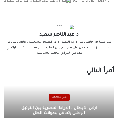
أرس
4 دقائق
24 مارس، 2021
د. عبد الناصر سعيد
بريد
إلكت
د. عبد الناصر سعيد
خبير مشارك- حاصل على درجة الدكتوراه في العلوم السياسية , حاصل على في
ماجستير الإعلام ,حاصل على ماجستير في العلوم السياسة , باحث مشارك في
عدد من المراكز البحثية السياسية.
أقرأ التالي
غير مصنف
أرض الأبطال.. الدراما المصرية بين التوثيق
الوطني وتجاهل بطولات الظل