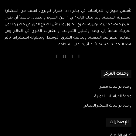
تأسس مركز رع للدراسات في يناير ٢٠٢١، كمركز تنويري، اسمه من الحضارة
المصرية القديمة، وما مثله الإله ” رع ” من الضوء والضياء، قاصداً أن يكون
المركز منصة فكرية تنويرية، تطرح الحلول والبدائل لصناع القرار في مصر والدول
العربية، ساعياً إلى رصد وتحليل التحولات والتغيرات الكبرى في العالم وفي
الأقاليم الجغرافية المهمة، وبخاصة الشرق الأوسط، ومحاولة استشراف تأثير
هذه التحولات مستقبلاً، وتأثيرها على المنطقة.
‫X
فيسبوك
‫YouTube
انستقرام
وحدات المركز
وحدة دراسات مصر
وحدة الدراسات الدولية
وحدة دراسات التفكير الجماعي
الإصدارات
أوراق القاهرة