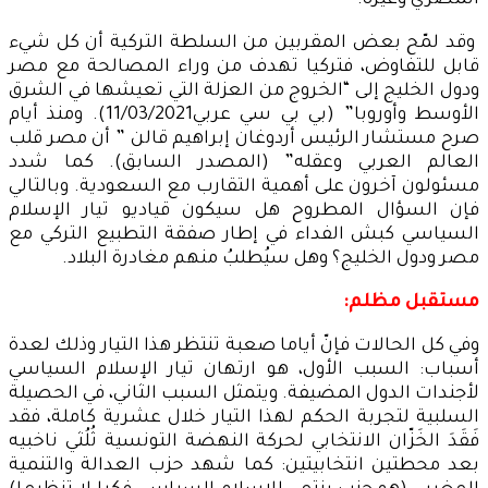
المصري وغيره.
وقد لمّح بعض المقربين من السلطة التركية أن كل شيء
قابل للتفاوض، فتركيا تهدف من وراء المصالحة مع مصر
ودول الخليج إلى “الخروج من العزلة التي تعيشها في الشرق
الأوسط وأوروبا” (بي بي سي عربي11/03/2021). ومنذ أيام
صرح مستشار الرئيس أردوغان إبراهيم قالن ” أن مصر قلب
العالم العربي وعقله” (المصدر السابق). كما شدد
مسئولون آخرون على أهمية التقارب مع السعودية. وبالتالي
فإن السؤال المطروح هل سيكون قياديو تيار الإسلام
السياسي كبش الفداء في إطار صفقة التطبيع التركي مع
مصر ودول الخليج؟ وهل سيُطلبُ منهم مغادرة البلاد.
مستقبل مظلم:
وفي كل الحالات فإنّ أياما صعبة تنتظر هذا التيار وذلك لعدة
أسباب: السبب الأول، هو ارتهان تيار الإسلام السياسي
لأجندات الدول المضيفة. ويتمثل السبب الثاني، في الحصيلة
السلبية لتجربة الحكم لهذا التيار خلال عشرية كاملة، فقد
فَقَدَ الخَزّان الانتخابي لحركة النهضة التونسية ثُلُثي ناخبيه
بعد محطتين انتخابيتين: كما شهد حزب العدالة والتنمية