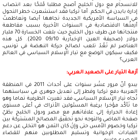
للانسجام مع دول الخليج أصبح مطلبا مُلحّا بعد انتصاب
إدارة بايدن في الحكم. أما تركيا فقد استشعرت خطر التحول
في السياسة الأمريكية الجديدة تجاهها أيضا وتعاظمتْ
أزمتُها الاقتصادية في السنوات الأخيرة بسبب مقاطعة
منتجاتها من طرف دول الخليج حيث بلغت الخسارة 70 مليار
دولار (صحيفة العين الإخبارية 09/10 2020). كل هذه
العناصر لم تَعُدْ تلعب لصالح حركة النهضة في تونس،
فكيف سيكون الوضع مع تيار الإسلام السياسي في العالم
العربي؟
أزمة التيار على الصعيد العربي:
يبدو أنّ مرور عشْر سنوات على أحداث 2011 في المنطقة
العربية دفع تركيا وقطر إلى تعديل جوهري في سياستهما
تُجاه تيار الإسلام السياسي، فقد تغيرت الظرفية تماما وهو
ما تَأكّد مؤخرا برغبة المسئولين الأتراك في أعلى مستوى
إعادة الحرارة إلى علاقاتهم مع مصر ودول الخليج بطَيّ
صفحة الماضي والتوجه نحو تحقيق المصالح المشتركة بين
تركيا وخصوم الأمس حتى وإنْ كان الثمن هو التخلي عن دعم
القيادات الإخوانية وتسليم المطلوبين منهم للقضاء