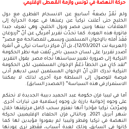
حركة النهضة في تونس وأزمة المُعطى الإقليمي
:
ولم تَمُرّ بضعةُ أسابيع عن الانسجام القطري مع دول
الخليج حتى أعلنت تركيا عن رغبتها في عودة الحرارة إلى
العلاقات بينها وبين مصر ودول الخليج، وهي تعرف جيدا
فاتورة هذه العودة. كما تحدّث تقرير أمريكي عن أنّ “أردوغان
فَقَدَ أمله بالإخوان المسلمين ويسعى للمصالحة مع مصر”
(العربية نت 12/03/2021)، بل أنّ مركز دراسات تركي في أنقرة
أصدر تقريرا على لسان حسين باجي يُلفت فيه نظر الحكومة
التركية إلى ضرورة تغيير سياستها تُجاه مصر. يقول التقرير:
“لقد كان من الخطأ دَعْمُ الإخوان المسلمين، لكن الحكومة
التركية تُدرك الآن أنّ الإخوان المسلمين ليس لديهم أدنى
فرصة للوصول إلى السلطة مرة أخرى، لذلك لا يمكننا
الاستمرار في هذه السياسة” (المصدر السابق).
أما في ليبيا فإن حكومة عبد الحميد دبيبة الجديدة لا تحتكم
على وجوه إخوانية بارزة بل وجوه إسلامية من تيارات أخرى.
وصرّحتْ تركيا مؤخرا أنها تعتزم سحب كامل مرتزقتها خلال
شهر أبريل 2021. وبالتالي فإن الحلفاء الإقليميين لحركة
النهضة في تركيا وقطر وليبيا لم يعودوا مؤيدين لها كما
كانوا في السابق، وذلك لعدة أسباب، فَقَطر ترى عودتها