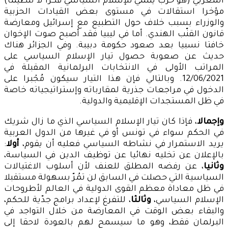
المغربي (هو حزب ينتمي للإسلام السياسي فكرا لا تنظيما)
مؤخرا استقالات في مستوى بعض القيادات الحزبية
والوزراء بسبب خلاف حول التطبيع مع إسرائيل ومعارضة
قانون القنّب الهندي. أما في ليبيا فقد أصبح صوت الإخوان
خافتا نسبيا بعد صعود حكومة دبيبة. وفي الجزائر هناك
حديث عن صعوبة حصول تيار الإسلام السياسي على
المراتب الأولى في الانتخابات البرلمانية المقبلة في
12/06/2021. وبالتالي فإن هذا التيار سيكون مُجْبرا على
الدخول في مراجعات جذرية لمقارباته وإستراتيجياته خاصة
في ظل المستجدات الإقليمية والدولية.
وإجمالا
، فإذا كان تيار الإسلام السياسي الذي ما زال شريك
في الحكم سواء في تونس أو في غيرها من الدول العربية
يريد الاستمرار في نشاطه السياسي فعليه أن يقوم،
أولا
:
بالإعلان عن تخليه نهائيا عن توظيف الدين في السياسة،
وثانيا
، عن رفضه المطلق للعنف لأن أسلوب الاغتيالات
السياسية التي حصلت في السابق لن تمُرّ بسهولة مستقبلا
في ظل معاداة معظم القوى الدولية في العالم لأطروحات
الإسلام السياسي،
وثالثا
، للتفرغ لإعداد برامج جدّية للحكم،
والبقاء بعض الوقت في المعارضة من خلال التواجد في
البرلمان فقط، وهو ما سيسمح لهم بالعودة لاحقا إلى