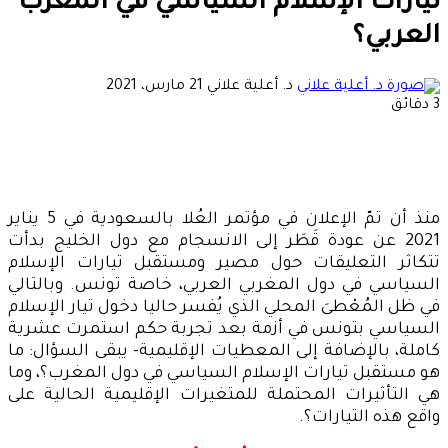
تيارات الإسلام السياسي في المغرب
العربي؟
أرسل
د. أعلية علاني
21 مارس، 2021
بريدا
3 دقائق
إلكترونيا
منذ أن تمّ الإعلان في مؤتمر العُلا بالسعودية في 5 يناير
2021 عن عودة قَطَر إلى الانسجام مع دول الخليج بدأت
تتكاثر التعليقات حول مصير ومستقبل تيارات الإسلام
السياسي في دول المغربي العربي، خاصة تونس. وبالتالي
في ظل المُعْطىَ المحلي الذي يُفسر حاليا دخول تيار الإسلام
السياسي بتونس في أزمة بعد تجربة حكم استمرت عشرية
كاملة، بالإضافة إلى المعطيات الإقليمية- يبقى السؤال: ما
هو مستقبل تيارات الإسلام السياسي في دول المغرب؟، وما
هي التأثيرات المحتملة للمتغيرات الإقليمية الحالية على
واقع هذه التيارات؟.