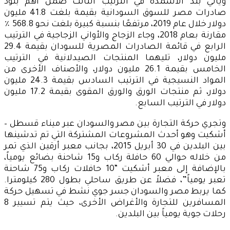
ويأتي بند الأسمدة في الترتيب الثالث ضمن أهم بنود
صادرات مصر للسوق السودانية بقيمة بلغت 41.8 مليون
دولار خلال عام 2019، مرتفعًا بنسبة كبيرة بلغت نحو 568.8 ٪
مقارنة بعام 2018، وجاء الزجاج والأواني الزجاجية في الترتيب
الرابع في قائمة الصادرات المصرية للسودان بقيمة 29.4
مليون دولار، تليهما المنتجات الصيدلانية في الترتيب
الخامس بقيمة 26.1 مليون دولار، والأصناف الأخرى من
المواد النسيجية في الترتيب السادس بقيمة 24.3 مليون
دولار، ثم منتجات الورق والورق المقوى بقيمة 17.2 مليون
دولار في الترتيب السابع.
وتجري حركة التجارة بين مصر والسودان عبر ميناء قسطل –
أشكيت وهو أحدث المشروعات المشتركة التي تم تدشينها
بين البلدين في 30 أبريل 2015، بجانب معبر أرقين الذي تمر
من خلاله حوالي 60 حافلة ركاب و15 شاحنة بضائع يومياً،
بالإضافة إلى معبر أشكيت “10 حافلات ركاب و75 شاحنة
تعبر يومياً”، فضلاً عن طريق ساحلي بطول 280 كيلومترا.
كما يربط مصر والسودان جسر جوي نشط في تسهيل حركة
المسافرين للتجارة والأغراض الأخرى، حيث يتم تسيير 8
رحلات جوية يومياً بين البلدين.