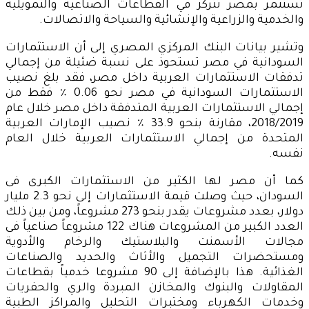
تستثمر بمصر تتركز في القطاعات الصناعية والتمويلية
والخدمية والزراعية والإنشائية والسياحة والاتصالات.
وتشير بيانات البنك المركزي المصري إلى أن الاستثمارات
السودانية في مصر تستحوذ على نسبة ضئيلة من إجمالي
تدفقات الاستثمارات العربية داخل مصر، فقد بلغ نصيب
الاستثمارات السودانية في مصر نحو 0.06 ٪ فقط من
إجمالي الاستثمارات العربية المتدفقة داخل مصر خلال عام
2018/2019، مقارنة بنحو 33.9 ٪ نصيب الإمارات العربية
المتحدة من إجمالي الاستثمارات العربية خلال العام
نفسه.
كما أن مصر لها الكثير من الاستثمارات الكبرى فى
السودان، حيث وصلت قيمة الاستثمارات إلى نحو 2.3 مليار
دولار، بعدد مشروعات يقدر بنحو 273 مشروعاً، ومن بين ذلك
العدد الكبير من المشروعات هناك 122 مشروعاً صناعياً فى
مجالات الأسمنت والبلاستيك والرخام والأدوية
ومستحضرات التجميل والأثاث والحديد والصناعات
الغذائية. هذا بالإضافة إلى 90 مشروعا خدمياً بقطاعات
المقاولات والبنوك والمخازن المبردة والري والحفريات
وخدمات الكهرباء ومختبرات التحليل والمراكز الطبية