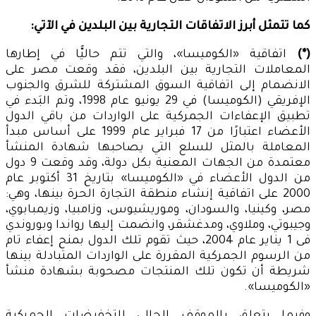
كما تتمثل أبرز الاتفاقات التجارية بين البلدين في الآتي:
(*)
اتفاقية «الكوميسا»، والتي تتم حاليًّا في إطارها
المعاملات التجارية بين البلدين، فقد وقعت مصر على
الانضمام إلى اتفاقية السوق المشتركة للشرق والجنوب
الإفريقي (الكوميسا) في 29 يونيو عام 1998، وتم البَدء في
تطبيق الإعفاءات الجمركية على الواردات من باقي الدول
الأعضاء اعتبارًا من 17 فبراير عام 1999 على أساس مبدأ
المعاملة بالمثل للسلع التي يصاحبها شهادة المنشأ
معتمدة من الجهات المعنية بكل دولة، وقد وقعت 9 دول
من الدول الأعضاء في «الكوميسا» بتاريخ 31 أكتوبر عام
2000 على اتفاقية إنشاء منطقة التجارة الحرة بينها، وهي:
مصر، وكينيا، والسودان، وموريشيوس، وزامبيا، وزيمبابوي،
وجيبوتي، وملاوي، ومدغشقر، وانضمت إليها رواندا وبوروندي
فى 1 يناير عام 2004، حيث تقوم تلك الدول بمنح إعفاء تام
من الرسوم الجمركية المقررة على الواردات المتبادلة بينها
شريطة أن تكون تلك المنتجات مصحوبة بشهادة منشأ
«الكوميسا».