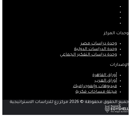
فيسبوك
‫X
‫YouTube
انستقرام
وحدات المركز
وحدة دراسات مصر
وحدة الدراسات الدولية
وحدة دراسات التفكير الجماعي
الإصدارات
أوراق القاهرة
أوراق العرب
فيديوهات وإنفوجرافيك
مجلة مساحات فكرية
جميع الحقوق محفوظة © 2026 مركز رع للدراسات الاستراتيجية
‫X
زر
ڤايبر
تيلقرام
واتساب
فيسبوك
الذهاب
إلى