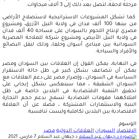
مرحلة لاحقة، لتصل بعد ذلك إلى 3 آلاف ميجاوات.
كما تشكل المشروعات الاستراتيجية لاستصلاح الأراضي
من بينها 100 ألف فدان في ولاية النيل الأزرق، ومشروع
مصري لإنتاج اللحوم بالسودان على مساحة 40 ألف فدان
في ولاية النيل الأبيض، ومشروع شركة للملاحة المصرية
السودانية بين ميناءي أسوان وحلفا، وذلك لنقل البضائع
والأفراد والسياحة.
في النهاية، يمكن القول إن العلاقات بين السودان ومصر
يمكن أن تتضاعف بشكل كبير في ظل حالة الاستقرار
السياسة في السودان ، وإصرار مصر على دعم العلاقات مع
السودان الشقيقة ، مما سينعكس بشكل إيجابي على
تحقيق التنمية الاقتصادية فى البلدين خاصة فى ظل
امتلاكهما مقومات اقتصادية تسمح بدعم حجم التجارة
البنية والاستثمارات المشتركة ، فضلا عن أن العلاقة
الاقتصادية بين البلدين تكاملية وليست تنافسية.
الوسوم
الاقتصاد
السودان
العلاقات الدولية
مصر
أرسل
د.جيهان عبد السلام
7 مارس، 2021