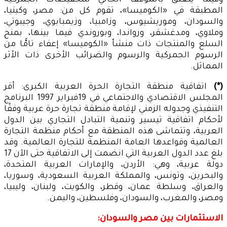
وفيما يتعلق بالموقف الحالي للتخفيضات الجمركية
المطبقة في «الكوميسا»، تقوم كل من: مصر، وكينيا،
والسودان، وموريشيوس، وزامبيا، وزيمبابوي، وجيبوتي،
وملاوي، ومدغشقر، ورواندا، وبوروندي فيما بينها، بمنح
السلع والمنتجات ذات منشأ «الكوميسا» إعفاء تامًّا من
الرسوم الجمركية والرسوم والضرائب الأخرى ذات الأثر
المماثل.
(*)
اتفاقية منطقة التجارة الحرة العربية الكبرى: أقر
المجلس الاقتصادي والاجتماعي في 19فبراير 1997 البرنامج
التنفيذي وجدوله الزمني لإقامة منطقة تجارة حرة عربية وفقًا
لأحكام اتفاقية تيسير وتنمية التبادل التجاري بين الدول
العربية، وتتماشى هذه المنطقة مع أحكام منظمة التجارة
العالمية وقواعدها العامة المنظمة للتجارة العالمية. وقد
بلغ عدد الدول العربية التي انضمت إلى الاتفاقية حتى الآن 17
دولة عربية، وهي: الأردن، والإمارات العربية المتحدة،
والبحرين، وتونس، والمملكة العربية السعودية، وسوريا،
والعراق، وسلطة عمان، وقطر، والكويت، ولبنان، وليبيا،
ومصر، والمغرب، والسودان، وفلسطين، واليمن.
الاستثمارات بين مصر والسودان: