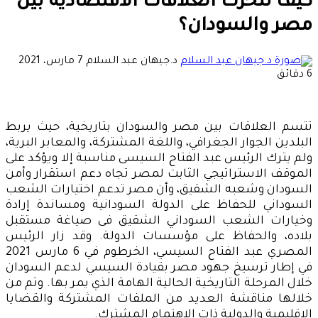
كيف تتحرك العلاقات الاقتصادية بين
مصر والسودان؟
أرسل
د.جيهان عبد السلام
7 مارس، 2021
بريدا
6 دقائق
إلكترونيا
تتسم العلاقات بين مصر والسودان بتاريخية، حيث يربط
البلدين الجوار الجغرافي، واللغة المشتركة، والمعابر البرية،
ولم يترك الرئيس عبد الفتاح السيسى مناسبة إلا ويؤكد على
الموقف الاستراتيجي الثابت لمصر تجاه دعم استقرار وأمن
السودان وشعبه الشقيق، وأن مصر تدعم اختيارات الشعب
السوداني للحفاظ على الدولة السودانية ومساندة إرادة
وخيارات الشعب السوداني الشقيق فى صياغة مستقبل
بلاده، والحفاظ على مؤسسات الدولة. وقد زار الرئيس
المصري عبد الفتاح السيسي، الخرطوم في 6 مارس 2021
في إطار ترسيخ جهود مصر بقيادة السيسي لدعم السودان
خلال المرحلة التاريخية الحالية الهامة الذي يمر بها. وتم من
خلالها مناقشة العديد من الملفات المشتركة والقضايا
الإقليمية والدولية ذات الاهتمام المشترك.