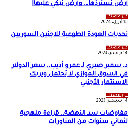
أرض نستردّها… وأرض نبكي عليها!
غير مصنف
15 أبريل، 2024
تحديات العودة الطوعية للاجئين السوريين
غير مصنف
14 نوفمبر، 2023
د. سمير صبري لـ عمرو أديب.. سعر الدولار
في السوق الموازي لا يُحتمل ويربك
الاستثمار الأجنبي
غير مصنف
14 سبتمبر، 2023
مفاوضات سد النهضة.. قراءة منهجية
لثماني سنوات من المناورات