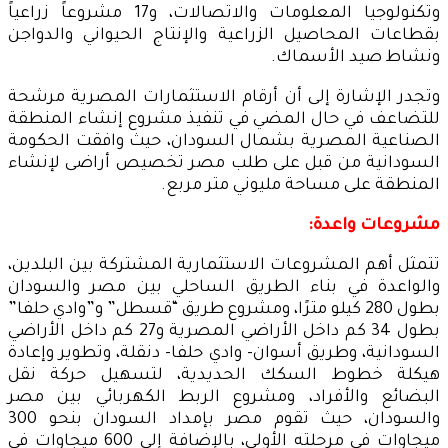
وتكنولوجيا المعلومات والاتصالات، و17 مشروعاً زراعياً
بقطاعات المحاصيل الزراعية والإنتاج الحيواني والدواجن
ونشاط صيد الأسماك.
وتجدر الإشارة إلى أن أرقام الاستثمارات المصرية مرشحة
للتضاعف في حال المضي في تنفيذ مشروع إنشاء المنطقة
الصناعية المصرية بشمال السودان، حيث وافقت الحكومة
السودانية من قبل على طلب مصر تخصيص أراضى لإنشاء
المنطقة على مساحة مليوني متر مربع.
مشروعات واعدة:
تتمثل أهم المشروعات الاستثمارية المشتركة بين البلدين،
والواعدة في بناء الطريق الساحلي بين مصر والسودان
بطول 280 كيلو مترًا، ومشروع طريق “قسطل” و”وادي حلفا”
بطول 34 كم داخل الأراضي المصرية و27 كم داخل الأراضي
السودانية، وطريق أسوان- وادي حلفا- دنقلة، وتطوير وإعادة
هيكلة خطوط السكك الحديدية، لتسهيل حركة نقل
البضائع والأفراد، ومشروع الربط الكهربائي بين مصر
والسودان، حيث تقوم مصر بإمداد السودان بنحو 300
ميجاوات في مرحلته الأولى، بالإضافة إلى 600 ميجاوات في