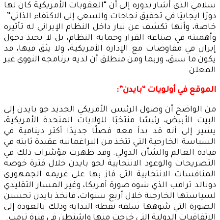
سلامي الذي أشار بدوره إلى أن “العقوبات الأمريكية كان لها
دورًا ايجابيًا في تحقيق نجاحات والسعي إلى الاكتفاء الذاتي”.
خاصة، وأنها تكشف عن تيار داخل النظام الإيراني له تأثيره
وأهميته في صناعة القرار وحماية النظام، بل لا يحبذ دخول
إيران في مفاوضات مع الإدارة الأمريكية، ولا يثق فيها، قد
يكون ما سبق، وربما ومن منطلق أن لديه برنامجه النووي غير
المعلن.
الموقع في أولويات “بايدن”:
من الواضح أن وصول الرئيس الأمريكي الجديد جو بايدن إلى
البيت الأبيض، رئيسًا منتخبًا للولايات المتحدة الأمريكية،
يشير إلى أنه قد بدأ معه فصلًا جديدًا أكثر دينامية في
السياسة الخارجية التي تتخذ من البراغماتيه عقيدة ثابته في
قيادة العالم والشأن الدولي. وقد ظهرت مؤشرات ذلك في
التصريحات والوعود الانتخابية لجو بايدن خلال فترة خوضه
المنافسات الانتخابية التي فاز بها على غريمه الجمهوري
دونالد ترامب الذي شوه صورة أمريكا، وغير المسار التقليدي
لسياستها الخارجية خلال أربع سنوات، فاتخذ بايدن تحسين
الصورة التي شوهها سلفه نقطة البداية وذلك بالعودة إلى
الاتفاقيات الدولية التي خرجت منها واشنطن في فترة ترمب.