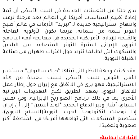
بدى جليًا من التعيينات الجديدة في البيت الأبيض أن ثمة
إعادة تقييم لسياسات أمريكا في العالم بعد مرحلة ترمب
وانتهاج استراتيجية جديدة لـ “تبريد” الأزمات في عالم أصبح
التوتر سمة من سماته. فربما تكون الأولوية العاجلة
والمُلحة للإدارة الأمريكية الجديدة هي معالجة أزمة البرنامج
النووي الإيراني المثيرة للتوتر المتصاعد بين البلدين
والشكوك التي لطالما تتردد حول اقتراب طهران من صناعة
القنبلة النووية.
فقد كانت وجهة النظر التي تبناها “جيك ساليوان” مستشار
الأمن القومي للبيت الأبيض ليست ببعيدة عن هذه
الاستراتيجية، فهو يرى في الاتفاق مع إيران حول إطار عمل
للاتفاق النووي، يمهد الطريق لكبح التهديدات الإيرانية
الأخرى بما في ذلك برنامج الصواريخ الإيرانية. وفي نفس
السياق، أشار وزير الدفاع الجديد “لويد آستين” إلى أن إيران
إذا توصلت لتكنولوجيا الحرب النووية(السلاح النووي)،
ستصبح المشكلات التي تواجهها أمريكا في المنطقة أكثر
صعوبة وتعقيدًا.
إشارات إيجابية: