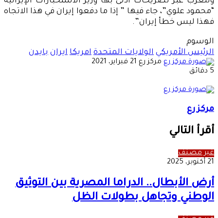
وللغرب عبر تصريحات أدلى بها وزير الاستخبارات الإيرانية
“محمود علوي”، جاء فيها ” إذا ما دفعوا إيران في هذا الاتجاه
فهذا ليس خطأ إيران”.
الوسوم
الرئيس الأمريكي
الولايات المتحدة
امريكا
ايران
بايدن
أرسل
مركز رع
21 فبراير، 2021
بريدا
5 دقائق
إلكترونيا
مركز رع
أقرأ التالي
غير مصنف
21 أكتوبر، 2025
أرض الأبطال.. الدراما المصرية بين التوثيق
الوطني وتجاهل بطولات الظل