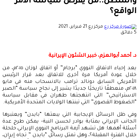
واشنطن..من يفرض سياسة الأمر
الواقع؟
أرسل
مركز رع
21 فبراير، 2021
بريدا
5 دقائق
إلكترونيا
د. أحمد أبوالعزم، خبير الشئون الإيرانية
يعد إحياء الاتفاق النووي “برجام” أو اتفاق لوزان ٢٠١٥م، من
خلال عودة أمريكا مرة أخرى للاتفاق بعد قرار الرئيس
الأمريكي السابق دونالد ترامب بالانسحاب منه في مايو
٢٠١٨م، منعطفًا تاريخيًا جديدًا يشير إلى نجاح سياسة “الصبر
الاستراتيجي” التي انتهجتها طهران في مقابل سياسة
“الضغوط القصوى” التي تبنتها الولايات المتحدة الأمريكية.
وفي ظل الرسائل الإيجابية التي يبعثها “بايدن” ويعتبرها
الجانب الإيراني بمثابة بوادر لحسن النية- يمكن طرح عدة
أسئلة أهمها: هل تشهد أزمة البرنامج النووي الإيراني حلحلة
خلال الفترة المقبلة؟، وهل تمثل رسائل “بايدن ” تجاه إيران،