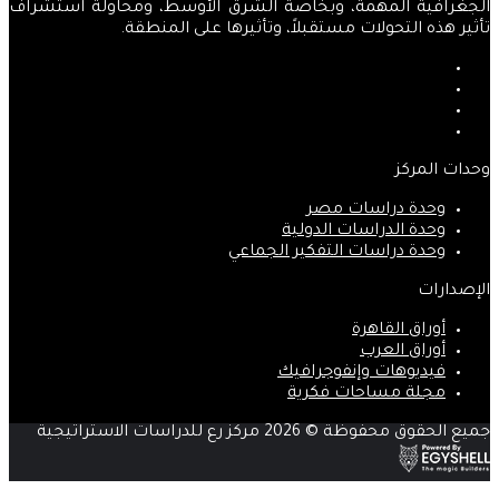
الجغرافية المهمة، وبخاصة الشرق الأوسط، ومحاولة استشراف
تأثير هذه التحولات مستقبلاً، وتأثيرها على المنطقة.
فيسبوك
‫X
‫YouTube
انستقرام
وحدات المركز
وحدة دراسات مصر
وحدة الدراسات الدولية
وحدة دراسات التفكير الجماعي
الإصدارات
أوراق القاهرة
أوراق العرب
فيديوهات وإنفوجرافيك
مجلة مساحات فكرية
جميع الحقوق محفوظة © 2026 مركز رع للدراسات الاستراتيجية
‫X
زر
ڤايبر
تيلقرام
واتساب
فيسبوك