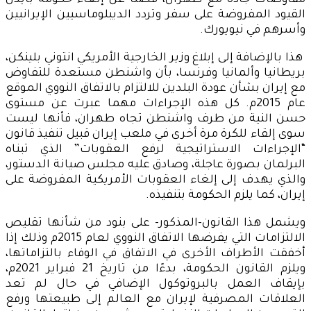
مفاوضات جادة مع طهران، فضلًا عن إلغاء حكومة بايدن
القيود المفروضة على سفر وتردد الديبلوماسيين الإيرانيين
وأسرهم في نيويورك.
هذا بالإضافة إلى إبلاغ وزير الخارجية الأمريكي انتوني بلينكن،
بريطانيا وألمانيا وفرنسا، بأن واشنطن مستعدة للتفاوض
مع إيران بشأن عودة البلدين للالتزام بالاتفاق النووي الموقع
عام 2015م. كل هذه الإجراءات مهما عبرت عن مستوى
حسن النية من طرف واشنطن تجاه طهران، فأنها ليست
سوى إلقاء للكرة مرة أخرى في ملعب إيران قبيل تنفيذ قانون
“الإجراءات الاستراتيجية لرفع العقوبات” الذي تبناه
البرلمان بصورة عاجلة، وصادق عليه مجلس صيانة الدستور،
والذي يهدف إلى إلغاء العقوبات الأمريكية المفروضة على
إيران، كما يلزم الحكومة بتنفيذه.
ويشمل هذا القانون-المذكور- على بنود من شأنها تقليص
الالتزامات التي يفرضها الاتفاق النووي لعام 2015م وذلك إذا
أخفقت الأطراف الأخرى في الاتفاق في الوفاء بالتزاماتها،
ويلزم القانون الحكومة، بدءًا من تاريخ 21 فبراير 2021م،
بإيقاف العمل بالبروتوكول الإضافي في حال لم تعد
العلاقات المصرفية لإيران مع العالم إلى طبيعتها ورفع