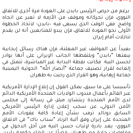
برغم من حرص الرئيس بايدن على العودة مرة أخرى للاتفاق
النووي، فإن تحركاته وموقف من الأزمة لا تعبر عن اتجاه
واضح. ففي الوقت الذي يسعى فيه –بايدن- لاتخاذ الخطوة
الأولى نحو العودة للاتفاق، فإن يبدو للمتابعين أنه لن يقدم
تنازلات أمام إيران.
بعيداً عن المواقف غير المعلنة، فإن هناك رسائل إيجابية
يبعثها “بايدن” ويلتقطها الجانب الإيراني على أنها بوادر
لحسن النية. فكانت نقطة البداية غير المباشرة، تتمثل في
إلغاءه لقرار تصنيف جماعة “أنصار الله” الحوثية اليمينية
جماعة إرهابية، وهو القرار الذي رحبت به طهران.
تأسيسا على ما سبق، يمكن القول إن إبلاغ الإدارة الأمريكية
عبر القائم بأعمال مندوب الولايات المتحدة الأمريكية الدائم
لدى الأمم المتحدة ريتشارد ميلز، في رسالة إلى مجلس
الأمن الدولي، عن سحب إعلان إدارة الرئيس الأمريكي
السابق دونالد ترمب بشأن إعادة كافة عقوبات الأمم
المتحدة على إيران وفق آلية الزناد “سناب باك” في الاتفاق
النووي- يعد بادرة لإثبات حسن النية من أجل الدخول في