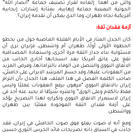
والتي من أهما: إلغاءه لقرار تصنيف جماعة “أنصار الله”
الحوثية اليمينية جماعة إرهابية، بمثابة إشارات إيجابية
أمريكية تجاه طهران، وما الذي يمكن أن تقدمه إيران؟.
أزمة فقدان ثقة:
كان الجدل المثار في الأيام القليلة الماضية حول من يخطو
الخطوة الأولى أولًا، طهران أم واشنطن، فإيران ترى أن
مسئولية بناء جدار الثقة مرة أخرى، واستعادة المصداقية
تقع على عاتق أمريكا بعد انسحابها أحادي الجانب من
الاتفاق النووي والتنصل من الوفاء بالتزاماتها، وفرض المزيد
من العقوبات عليها، وقد حسم المرشد الايراني على خامنئي،
صاحب الكلمة الفصل في هذا الملف، هذا الجدل بأن التزام
إيران بالاتفاق النووي “مرهون برفع العقوبات عمليًا وليس
فقط بالكلام وعلى الورق” واعتبره شرطًا لا يحيد عنه أحد في
إيران لاستمرار الاتفاق النووي وتكراره لهذا التصريح يؤكد
على أزمة فقدان الثقة الموجودة فعليًا بين طهران
وواشنطن.
ومع أنه لا صوت يعلو فوق صوت الخامنئي في إيران، فقد
جاءت في السياق ذاته تصريحات قائد الحرس الثوري حسين