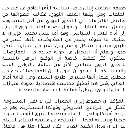
حقيقة، تعلمت إيران فرض سياسة الأمر الواقع في كثير من
الملفات ومن بينها الملف النووي، فكانت خطواتها في
تقليص الالتزامات في الاتفاق النووي من أجل المساومة
وتقليل سقف التنازلات وتحويل قضية الملف النووي الإيراني
إلى أداة للابتزاز السياسي، وهو أمر ليس بجديد. فإيران لا
يعنيها ما سوف يصدر عن المفاوضات لأنها تسير في
طريق مرسوم بشكل واضح ولن تغير في مساره بشكل
جدي، وتعلم أن الدخول في جولة جديدة من المفاوضات
ستكون أكثر تعقيدًا، خاصة أن الوضع الراهن بالنسبة
للاتفاق النووي سياسي أكثر من تعلقه بالنواحي الفنية
والتقنية. كما أنه يبدو أن قبول إيران للمفاوضات، جاء من
منطلق إظهار أنها تسير في طريق السلام، وحل الأزمة أمام
العالم، وقبل هذا تحقيق مكاسب اقتصادية بعودة امتيازات
الاتفاق النووي في ظل أوضاعها الاقتصادية الصعبة.
المؤكد أن خطوط إيران الحمراء التي لا تقبل المساومة،
تتمثل في البرنامج الصاروخي وقوتها العسكرية، وهو ما
تريده أمريكا والغرب لإبقاء منطقة الشرق الأوسط سوقًا
خصبًا وترسانة لمخازن الأسلحة في متابعة لسباق التسلح
بين إيران ودول الخليج العربي. لكن السؤال هنا، هل الاتفاق