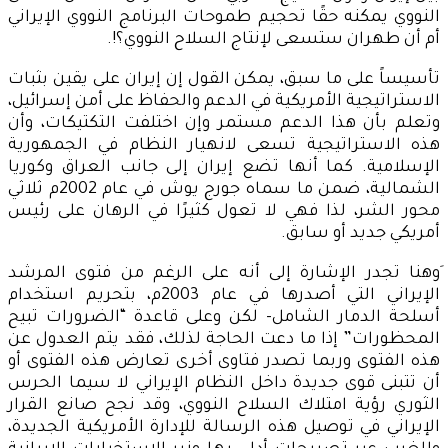
النووي يمكنه حقًا تحجيم طموحات البرنامج النووي الإيراني
أم أن طهران ستسعى لإنتاج السلاح النووي؟!.
تأسيساً على ما سبق، يمكن القول إن إيران على يقين بثبات
الاستراتيجية الأمريكية في الدعم والحفاظ على أمن إسرائيل،
وتعلم بأن هذا الدعم مستمر وإن اختلفت التكتيكات، وأن
هذه الاستراتيجية تسعى لانهيار النظام في الجمهورية
الإسلامية. كما أنها تضع إيران إلى جانب العراق وكوريا
الشمالية، ضمن ما سماه جورج يوش في عام 2002م ثلاثي
محور الشر، لذا فهي لا تعول كثيرًا في الرهان على رئيس
أمريكي جديد أو سابق.
َوهنا تجدر الإشارة إلى أنه على الرغم من فتوى المرشد
الإيراني التي أصدرها في عام 2003م، بتحريم استخدام
أسلحة الدمار الشامل- لكن وعلى قاعدة “الضرورات تبيح
المحظورات” إذا ما دعت الحاجة لذلك، فقد يتم العدول عن
هذه الفتوى وربما تصدر فتاوى أخرى تعارض هذه الفتوى أو
أن تتبنى قوى جديدة داخل النظام الإيراني لا سيما الحرس
الثوري رؤية امتلاك السلاح النووي، وقد نجح صانع القرار
الإيراني في توصيل هذه الرسالة للإدارة الأمريكية الجديدة،