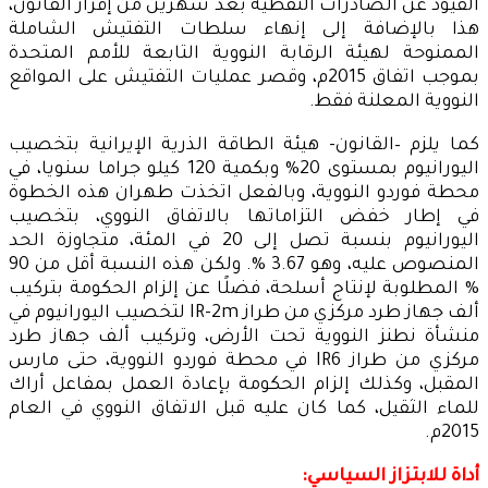
القيود عن الصادرات النفطية بعد شهرين من إقرار القانون،
هذا بالإضافة إلى إنهاء سلطات التفتيش الشاملة
الممنوحة لهيئة الرقابة النووية التابعة للأمم المتحدة
بموجب اتفاق 2015م، وقصر عمليات التفتيش على المواقع
النووية المعلنة فقط.
كما يلزم –القانون- هيئة الطاقة الذرية الإيرانية بتخصيب
اليورانيوم بمستوى 20% وبكمية 120 كيلو جراما سنويا، في
محطة فوردو النووية، وبالفعل اتخذت طهران هذه الخطوة
في إطار خفض التزاماتها بالاتفاق النووي، بتخصيب
اليورانيوم بنسبة تصل إلى 20 في المئة، متجاوزة الحد
المنصوص عليه، وهو 3.67 %. ولكن هذه النسبة أقل من 90
% المطلوبة لإنتاج أسلحة، فضلًا عن إلزام الحكومة بتركيب
ألف جهاز طرد مركزي من طراز IR-2m لتخصيب اليورانيوم في
منشأة نطنز النووية تحت الأرض، وتركيب ألف جهاز طرد
مركزي من طراز IR6 في محطة فوردو النووية، حتى مارس
المقبل، وكذلك إلزام الحكومة بإعادة العمل بمفاعل أراك
للماء الثقيل، كما كان عليه قبل الاتفاق النووي في العام
2015م.
أداة للابتزاز السياسي: