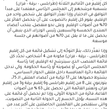
كل إقليم من الأقاليم الثلاثة (طرابلس – برقة – فزان)
بتسمية مرشحهم إلى المجلس الرئاسي معتمدا على مبدأ
التوافق في الاختيار، وإذا تعذّر التوافق على شخص واحد من
الإقليم، يقوم كل إقليم بالتصويت على أن يتحصل الفائز على
70% من أصوات الإقليم. وعلى نحو منفصل، ينتخب أعضاء
المنتدى الخمسة والسبعين رئيس الوزراء، الذي ينبغي أن
يحصل على ما لا يقل عن 70% من أصواتهم في جلسة
موسعة.
وإذا تعذّر ذلك، يتمّ التوجّه إلى تشكيل قائمة من كل إقليم
(طرابلس – برقة – فزان) مكونة من 4 أشخاص، تحدّد كل
قائمة المنصب الذي سيترشح له الإقليم، إما رئاسة
المجلس الرئاسي أو عضويته أو رئاسة الحكومة. وكي تدخل
القائمة دائرة المنافسة داخل ملتقى الحوار السياسي،
يشترط حصولها على 17 تزكية من أعضاء الملتقى الـ 75،
يتوزعون على 8 من إقليم طرابلس و6 إقليم برقة و3 من إقليم
فزان، وتُعتبر القائمة التي تحصل على 63 % من أصوات
القاعة، فائزة من الجولة الأولى، وإذا لم تحصل أي قائمة على
هذه النسبة، يؤجل الحسم إلى الجولة الثانية من التصويت،
والتي ستقتصر على القائمتين الحاصلتين على أكبر عدد من