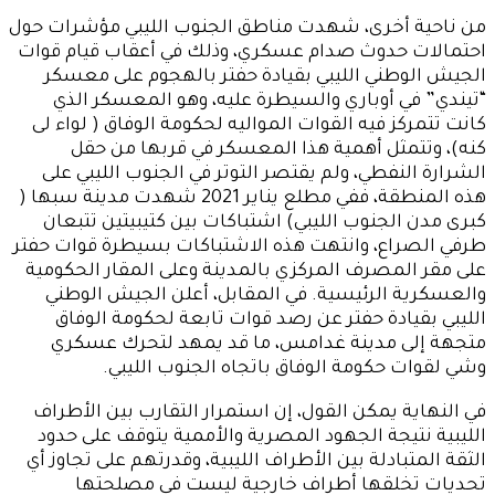
من ناحية أخرى، شهدت مناطق الجنوب الليبي مؤشرات حول
احتمالات حدوث صدام عسكري، وذلك في أعقاب قيام قوات
الجيش الوطني الليبي بقيادة حفتر بالهجوم على معسكر
“تيندي” في أوباري والسيطرة عليه، وهو المعسكر الذي
كانت تتمركز فيه القوات المواليه لحكومة الوفاق ( لواء لى
كنه)، وتتمثل أهمية هذا المعسكر في قربها من حقل
الشرارة النفطي، ولم يقتصر التوتر في الجنوب الليبي على
هذه المنطقة، ففي مطلع يناير 2021 شهدت مدينة سبها (
كبرى مدن الجنوب الليبي) اشتباكات بين كتيبيتين تتبعان
طرفي الصراع، وانتهت هذه الاشتباكات بسيطرة قوات حفتر
على مقر المصرف المركزي بالمدينة وعلى المقار الحكومية
والعسكرية الرئيسية. في المقابل، أعلن الجيش الوطني
الليبي بقيادة حفتر عن رصد قوات تابعة لحكومة الوفاق
متجهة إلى مدينة غدامس، ما قد يمهد لتحرك عسكري
وشي لقوات حكومة الوفاق باتجاه الجنوب الليبي.
في النهاية يمكن القول، إن استمرار التقارب بين الأطراف
الليبية نتيجة الجهود المصرية والأممية يتوقف على حدود
الثقة المتبادلة بين الأطراف الليبية، وقدرتهم على تجاوز أي
تحديات تخلقها أطراف خارجية ليست في مصلحتها