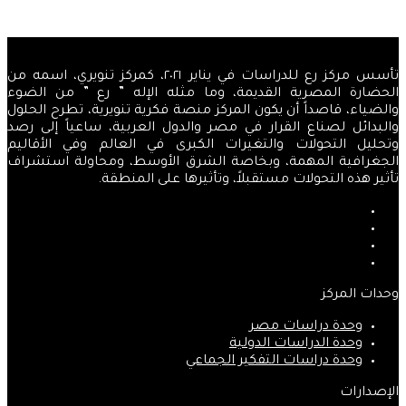
التالية
تأسس مركز رع للدراسات في يناير ٢٠٢١، كمركز تنويري، اسمه من
الحضارة المصرية القديمة، وما مثله الإله ” رع ” من الضوء
والضياء، قاصداً أن يكون المركز منصة فكرية تنويرية، تطرح الحلول
والبدائل لصناع القرار في مصر والدول العربية، ساعياً إلى رصد
وتحليل التحولات والتغيرات الكبرى في العالم وفي الأقاليم
الجغرافية المهمة، وبخاصة الشرق الأوسط، ومحاولة استشراف
تأثير هذه التحولات مستقبلاً، وتأثيرها على المنطقة.
فيسبوك
‫X
‫YouTube
انستقرام
وحدات المركز
وحدة دراسات مصر
وحدة الدراسات الدولية
وحدة دراسات التفكير الجماعي
الإصدارات