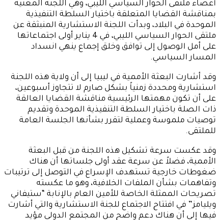
أعضاء ملتقى الحوار السياسي الليبي، وهي اللجنة المعنية
بمناقشة القضايا المتعلقة باختيار السلطة التنفيذية
الموحدة في البلاد، وبدأت اللجنة الاستشارية المنبثقة عن
ملتقى الحوار السياسي الليبي، في 4 يناير أولى اجتماعاتها
على أمل الوصول إلى توافق وخلق إجماع ينهي انسداد
المسار السياسي.
وقد أشارت البعثة الأممية في ليبيا إلى أن ولاية هذه اللجنة
استشارية ومحددة زمنياً بشكل صارم لا تتجاوز أسبوعين،
على أن تكون مهمتها الرئيسية مناقشة القضايا العالقة
ذات الصلة باختيار السلطة التنفيذية الموحدة وتقديم
توصيات ملموسة وعملية لتقرر بشأنها الجلسة العامة
للملتقى.
وقد عكست سرعة تشكيل هذه اللجنة من قبل البعثة
الأممية، فضلاً عن سرعة عقد أولى جلساتها أن هناك
ضغوطات خارجية تستهدف الإسراع في التوصل إلى ترتيبات
وتفاهمات بشأن الملفات الخلافية، وهو ما عكسته
تصريحات الممثلة الخاصة للأمين العام بالإنابة “ستيفاني
ويليامز” في افتتاح الاجتماع للجنة الاستشارية والتي أشارت
فيها إلى أن هناك دعم واضح من المجتمع الدولي مؤيد