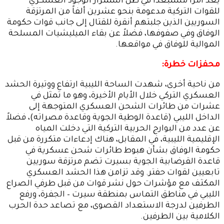
يعد أمرا مستبعداً في ظل استمرار الوجود العسكري
للقوات التركية مدعومة بنحو عشرين ألفاً من المرتزقة
السوريين الذين جلبتهم أنقرة للقتال إلى جانب قوات حكومة
الوفاق وفي صفوفها، فضلاً عن بقاء الميليشيات المسلحة
الموالية للوفاق في مواقعها.
محفزات خطرة:
من ناحية أخرى، شهدت الساحة الليبية ارتفاع ووتيرة الحشد
العسكري التركي خلال الأيام الأخيرة، وهو ما تمثل في
عشرات من طائرات الشحن العسكري المتوجهة إلى
الداخل الليبي (قاعدة الوطية الجوية وقاعدة مصراته)، فضلاً
عن عدد من البوارج الحربية التركية التي دخلت المياه
الإقليمية الليبية، في المقابل، هناك إدعاءات متكررة من قبل
حكومة الوفاق بشأن هبوط طائرات شحن عسكرية في
قاعدة القرضابية الجوية بسيرت تضم مرتزقة سوريين
تابعيين لقوات حفتر. وقد تزامن هذا الحشد العسكري
المكثف مع مؤشرات حول نشر قوات من قبل طرفي الصراع
الليبي في مناطق التماس بمنطقة سيرت – الجفرة، ورفع
الطرفين لدرجة الاستعداد القصوى، مع تصاعد حدة الحرب
الكلامية بين الطرفين.