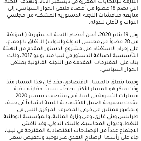
اللازمة للإنتخابات المقررة في ديسمبر 2021، وتهدف اللجنة،
التي تضم 18 عضوا من أعضاء ملتقى الحوار السياسي، إلى
متابعة مناقشات اللجنة الدستورية المشكلة من مجلسي
النواب والأعلى للدولة.
وفي 19 يناير 2020، أعلن أعضاء اللجنة الدستورية (المؤلفة
من 28 عضواً عن مجلسي الدولة والنواب) الاتفاق بالإجماع،
على إجراء الاستفتاء على مشروع الدستور المقدم من الهيئة
التأسيسية لصياغة الدستور في ليبيا منذ يوليو 2017، وذلك
بناء على المقترحات المقدمة من اللجنة القانونية بملتقى
الحوار السياسي.
وفيما يتعلق بالمسار الاقتصادي، فقد كان هذا المسار منذ
وقت مبكر هو المسار الأكثر نجاحاً – نسبياً- مقارنة ببقية
مسارات التسوية في ليبيا، ففي منتصف ديسمبر 2020
عقدت مجموعة العمل الاقتصادية الليبية اجتماعاً في جنيف
وبحضور ممثلين عن فرعي المصرف المركزي الليبي في
طرابلس وبني غازي، وعن وزارة المالية، والمؤسسة الوطنية
للنفط، وديوان المحاسبة، والبنك الدولي، وقد ناقش
الاجتماع عدداً من الإصلاحات الاقتصادية المقترحة في ليبيا،
جاء على رأسها الإصلاح النقدي عبر توحيد وتخفيض سعر