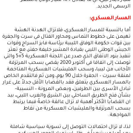
مليار دينار ليبي، أي ما يعادل 16.7 مليار دولار، بالسعر
الرسمي الجديد.
المسار العسكري:
أما بالنسبة للمسار العسكري، فلاتزال الهدنة الهشة
تهيمن على خطوط التماس ومحاور القتال في سرت والجفرة
بين قوات حكومة الوفاق الليبية برئاسة فايز السراج وقوات
الجيش الوطني الليبي بقيادة المشير خليفة حفتر، مع تعثر
تنفيذ بنود الاتفاق الذي صدر عن اللجنة العسكرية 5+5 والتي
توصلت إلى اتفاقا في أكتوبر 2020 يقضي بسحب المرتزقة
الأجانب من ليبيا، وسحب المليشيات العسكرية المتاخمة
لمنقة سيرت – الجفرة خلال 90 يوم، ومن ثم فالتقدم الخاص
بالمسار العسكري يتعلق فقد بالقضايا الأقل جدلاً على غرار
تبادل الأسرى بين الطرفين، وبعض المرونة – النسبية-
بشأن فتح الطريق الساحلي بين الشرق والغرب الليبي، بيد
ان القضايا الأكثر أهمية لا تزال عالقة خاصةً فيما يرتبط
بسحب المرتزقة والمليشيات العسكرية من نقاط
المواجهة.
لذا، لا تزال احتمالات التوصل إلى تسوية سياسية شاملة