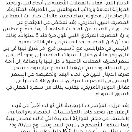
الدينار الليبي مقابل العملات الأجنبية في أنحاء ليبيا، وتوحيد
الموازنة العامة ورواتب الموظفين بين الأطراف المتنازعة،
بالإضافة إلى محاولة إنهاء تجميد عائدات صادرات النفط في
المصرف الليبي الخارجي. وقد تمخض عن الاجتماع عن
اختراق في العديد من الملفات الهامة، أبرزها اجتماع مجلس
إدارة المصرف المركزي الليبي لأول مرة منذ 5 سنوات، وذلك
بعد أن كان المصرف قد انقسم في عام 2014، بمقره
الرئيسي في طرابلس، مع تأسيس فرع آخر شرق ليبيا في بني
غازي، وهو ما أدى خلال السنوات الماضية إلى وجود أكثر من
سعر لصرف العملات الأجنبية داخل ليبيا بالإضافة إلى أزمة
في السيولة، وقد نتج عن هذا الاجتماع قرار بتوحيد سعر
صرف الدينار الليبي في أنحاء البلاد، وتخفيضه عن السعر
الرسمي في المصرف المركزي، ليساوي 4.48 ديناراً في
مقابل الدولار الأمريكي، ليقترب بذلك من سعره الفعلي في
السوق السوداء.
وقد عززت المؤشرات الإيجابية التي توالت أخيراً عن قرب
الإعلان عن توحيد كامل للمؤسسات الاقتصادية والمالية،
والكشف عن حجم الموازنة الجديدة التي قالت مصادر ليبية
إنها ستكون الأضخم في تاريخ البلاد، وستراوح بين 70 و75