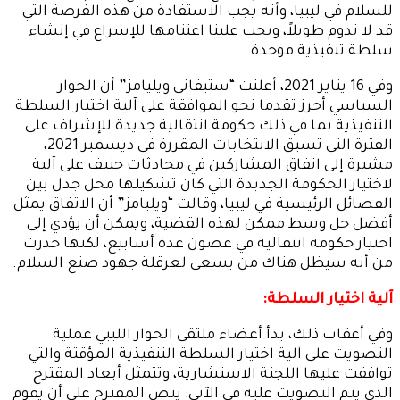
للسلام في ليبيا، وأنه يجب الاستفادة من هذه الفرصة التي
قد لا تدوم طويلاً، ويجب علينا اغتنامها للإسراع في إنشاء
سلطة تنفيذية موحدة.
وفي 16 يناير 2021، أعلنت “ستيفانى ويليامز” أن الحوار
السياسي أحرز تقدما نحو الموافقة على آلية اختيار السلطة
التنفيذية بما في ذلك حكومة انتقالية جديدة للإشراف على
الفترة التي تسبق الانتخابات المقررة في ديسمبر 2021،
مشيرة إلى اتفاق المشاركين في محادثات جنيف على آلية
لاختيار الحكومة الجديدة التي كان تشكيلها محل جدل بين
الفصائل الرئيسية في ليبيا، وقالت “ويليامز” أن الاتفاق يمثل
أفضل حل وسط ممكن لهذه القضية، ويمكن أن يؤدي إلى
اختيار حكومة انتقالية في غضون عدة أسابيع، لكنها حذرت
من أنه سيظل هناك من يسعى لعرقلة جهود صنع السلام.
آلية اختيار السلطة:
وفي أعقاب ذلك، بدأ أعضاء ملتقى الحوار الليبي عملية
التصويت على آلية اختيار السلطة التنفيذية المؤقتة والتي
توافقت عليها اللجنة الاستشارية، وتتمثل أبعاد المقترح
الذي يتم التصويت عليه في الآتي: ينص المقترح على أن يقوم