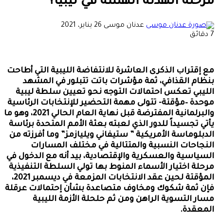
مرحلة الهدنة الهشة في ليبيا؟
أرسل
عدنان موسى
26 يناير، 2021
بريدا
7 دقائق
إلكترونيا
مع إقتراب الذكرى العاشرة للانتفاضة الليبية التي أطاحت
بنظام القذافي، ثمة مؤشرات باتت تتبلور في المشهد
الليبي تعكس احتمالات التوجه نحو تعيين سلطة ليبية
موحدة –مؤقتة- تتولى مهمة التحضير للإنتخابات الرئاسية
والبرلمانية المفترضة قبل نهاية العام الحالي 2021، وهو ما
يأتي تجسيداً للدور الذي لعبته بعثة الأمم المتحدة برئاسة
الدبلوماسة الأمريكية ” ستيفاني ويليازمز” وما أفرزته من
النجاحات النسبية والمتتالية في مختلف المسارات
السياسية والعسكرية والإقتصادية، بيد أنه مع الدخول في
مرحلة اختيار الأسماء المنوط بها تولي السلطة التنفيذية
المؤقتة لحين عقد الانتخابات المزمعة في ديسمبر 2021،
فإن ثمة شكوك ومخاوف متصاعدة بشأن إحتمالات عرقلة
مسار التسوية الراهن ومن ثم حلحلة الأزمة الليبية
المعقدة.