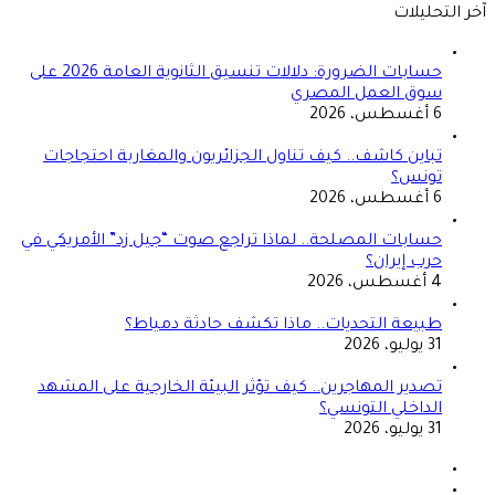
آخر التحليلات
حسابات الضرورة: دلالات تنسيق الثانوية العامة 2026 على
سوق العمل المصري
6 أغسطس، 2026
تباين كاشف.. كيف تناول الجزائريون والمغاربة احتجاجات
تونس؟
6 أغسطس، 2026
حسابات المصلحة.. لماذا تراجع صوت “جيل زد” الأمريكي في
حرب إيران؟
4 أغسطس، 2026
طبيعة التحديات.. ماذا تكشف حادثة دمياط؟
31 يوليو، 2026
تصدير المهاجرين.. كيف تؤثر البيئة الخارجية على المشهد
الداخلي التونسي؟
31 يوليو، 2026
الصفحة
السابقة
الصفحة