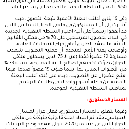
الأصوات خلال الجولة الأولى، وتعتبر القائمة التي تفوز بنسبة
50% +1، هي السلطة التنفيذية الجديدة التي ستدير البلاد.
وفي 19 يناير، أعلنت البعثة الأممية نتيجة التصوي، حيث
أشارت إلى أن المشاركون في ملتقى الحوار السياسي الليبي
قد أتفقوا رسمياً على آلية اختيار السلطة التنفيذية الجديدة
في البلاد، بحصول المرشحين على 70 % من ممثلي الأقاليم
الثلاثة، ما يمهّد الطريق أمام إجراء الانتخابات العامة،
وأوضحت بعثة الأمم المتحدة، أن عملية التصويت شهدت
مشاركة 72 عضواً فقط (من الـ 75 الذين يشكلون ملتقى
الحوار)، صوّت 51 منهم لصالح الآلية المقترحة، بنسبة 73 %
من الأصوات المدلى بها، بينما صوّت 19 عضواً ضدها، فيما
امتنع عضوان عن التصويت. وبناء على ذلك أعلنت البعثة
الأممية عن مهلة أسبوع واحد لتلقي طلبات الترشيح
لمناصب السلطة التنفيذية الموحدة.
المسار الدستوري:
وفيما يتعلق بالمسار الدستوري، فعلى غرار المسار
السياسي، فقد تم انشاء لجنة قانونية منبثقة عن ملتقى
الحوار الليبي في ديسمبر 2020، تتولي مهمة وضع الترتيبات