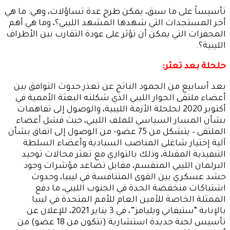
تأسيساً على ما سبق، يمكن طرح عدة تساؤلات، وهي: ما هي
أخر المستجدات التي شهدها المشهد الليبي؟، وما هي أهم
المحفزات التي يمكن أن تؤثر على عودة التقارب بين الأطراف
الليبية؟.
حلحلة بعد تعثر:
بعد أسابيع من الجمود الناتج عن تعذر حدوث التوافق بين
أعضاء ملتقى الحوار الليبي الذي شكلته البعثة الأممية في
أكتوبر 2020 لحلحلة الأزمة الليبية، والوصول إلى تفاهمات
بشأن المسار السياسي للملف الليبي، حيث فشل أعضاء
الملتقى – يتشكل من 75 عضو- من الوصول إلى اتفاق بشأن
آلية إختيار شاغلى المناصب السيادية وأعضاء السلطة
التنفيذية المقبلة، وذلك بالتوازي مع تعثر محالات توحيد
البرلمان الليبي المنقسم، مقابل تصاعد مؤشرات وجود
حشد عسكري بين القوى المتنافسة في ليبيا، وحدوث
اشتباكات منخفضة الحدة في الجنوب الليبي، ما دفع
الممثلة الخاصة للأمين العام للأمم المتحدة في ليبيا
بالإنابة “ستيفاني ويليامز”، في 3 يناير 2021، للإعلان عن
تأسيس لجنة جديدة استشارية (تتكون من 18 عضو) من